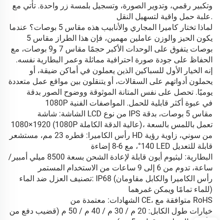
وتكبير رقمي، وتدوير الصورة، وتسجيل بلمسة زر واحدة. تأتي مع
علبة حمل واقية لتسهيل النقل.
لماذا تختار كاميرا المجاري والأنابيب هذه مقاس 5 بوصات؟ عندما
يكون الحيز والوزن عاملين مهمين، فإن هذا الطراز مقاس 5
بوصات يتفوق على الوحدات الأكبر حجمًا مقاس 7 و9 بوصات، مع
الحفاظ على جودة صورة احترافية مماثلة وعمر البطارية نفسه.
إنه الخيار الأول للسباكين الذين يعملون في أماكن ضيقة، أو
يحملون أدواتهم على السقالات، أو يتنقلون بين مواقع عمل متعددة
يوميًا. تحصل على نفس المتانة الموثوقة ووضوح الصور بدقة
1080P في عبوة أكثر قابلية للحمل. المواصفات الفنية
الشاشة: شاشة LCD من نوع IPS مقاس 5 بوصات، بدقة
1920×1080 (1080P عالية الدقة الكاملة)، تعمل باللمس بالسعة
رأس الكاميرا: قطره 23 مم، مستشعر HD من سوني، زاوية رؤية
140°، مع 6-8 إضاءة LED قابلة للتعديل
البطارية: ليثيوم أيون قابلة لإعادة الشحن بسعة 8500 ميلي أمبير/
ساعة، تدوم من 6 إلى 9 ساعات من الاستخدام المستمر
تصنيف العزل ضد الماء: IP68 (رأس الكاميرا والكابل مقاومان
للماء تمامًا ويمكن غمرهما)
الشهادات: معتمدة من CE، متوافقة مع RoHS
خيارات طول الكابل: 20 م / 30 م / 40 م / 50 م (قضيب دفع من