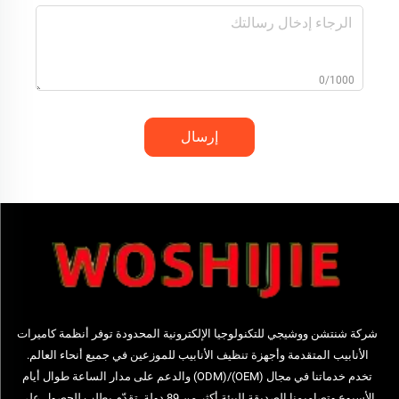
0/1000
إرسال
شركة شنتشن ووشيجي للتكنولوجيا الإلكترونية المحدودة توفر أنظمة كاميرات
الأنابيب المتقدمة وأجهزة تنظيف الأنابيب للموزعين في جميع أنحاء العالم.
تخدم خدماتنا في مجال (OEM)/(ODM) والدعم على مدار الساعة طوال أيام
الأسبوع وتصاميمنا الصديقة للبيئة أكثر من 89 دولة. تقدّم بطلب للحصول على