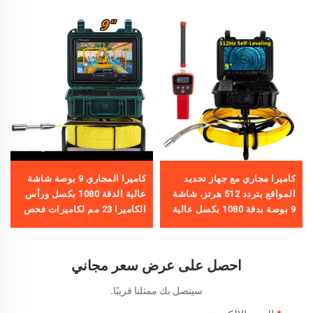
كاميرا مجاري مع جهاز تحديد
كاميرا المجاري 9 بوصة شاشة
المواقع بتردد 512 هرتز، شاشة
عالية الدقة 1080 بكسل ورأس
9 بوصة بدقة 1080 بكسل عالية
الكاميرا 23 مم لكاميرات فحص
الوضوح، مع تسجيل فيديو بجهاز
الأنابيب مع جهاز تسجيل فيديو
تسجيل رقمي 16 جيجابايت،
16 جيجابايت وطول كابل
كاميرا تفتيش أنابيب بإضاءة 12
20/30/40/50 متر
احصل على عرض سعر مجاني
ليد قابلة للتعديل لخطوط
الصرف – مباشرة من المصنع
سيتصل بك ممثلنا قريبًا.