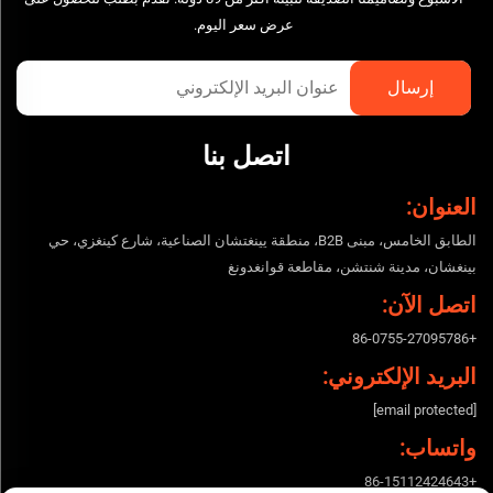
عرض سعر اليوم.
اتصل بنا
العنوان:
الطابق الخامس، مبنى B2B، منطقة يينغتشان الصناعية، شارع كينغزي، حي
بينغشان، مدينة شنتشن، مقاطعة قوانغدونغ
اتصل الآن:
+86-0755-27095786
البريد الإلكتروني:
[email protected]
واتساب:
+86-15112424643