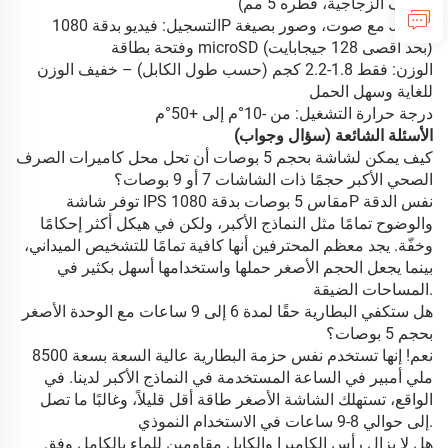
الألياف الزجاجية، قطره 5 مم)
التسجيل: فيديو بدقة 1080P مع صوت، وصور بصيغة JPEG،
وفتحة بطاقة microSD (بحد أقصى 128 جيجابايت)
الوزن: فقط 1.8-2.2 كجم (حسب طول الكابل) – خفيف الوزن
للغاية وسهل الحمل
درجة حرارة التشغيل: من -10°م إلى +50°م
الأسئلة الشائعة (سؤال وجواب)
كيف يمكن لشاشة بحجم 5 بوصات أن تحل محل كاميرات الصرف
الصحي الأكبر حجمًا ذات الشاشات 7 أو 9 بوصات؟
توفر شاشة IPS مقاس 5 بوصات بدقة 1080P نفس الدقة
والوضوح تمامًا مثل النماذج الأكبر، ولكن في هيكل أكثر إحكامًا
وخفّة. يجد معظم المحترفين أنها كافية تمامًا للتشخيص الميداني،
بينما يجعل الحجم الأصغر حملها واستخدامها أسهل بكثير في
المساحات الضيقة.
هل ستكفي البطارية حقًا لمدة 6 إلى 9 ساعات مع الوحدة الأصغر
بحجم 5 بوصات؟
نعم! إنها تستخدم نفس حزمة البطارية عالية السعة بسعة 8500
ملي أمبير في الساعة المستخدمة في النماذج الأكبر لدينا. في
الواقع، تستهلك الشاشة الأصغر طاقة أقل قليلاً، وغالبًا ما تصل
إلى حوالي 8-9 ساعات في الاستخدام النموذي.
هل لا يزال رأس الكاميرا والكابل مقاومين للماء بالكامل وفق