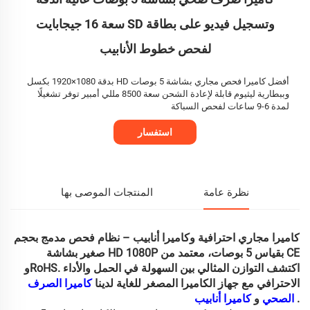
وتسجيل فيديو على بطاقة SD سعة 16 جيجابايت
لفحص خطوط الأنابيب
أفضل كاميرا فحص مجاري بشاشة 5 بوصات HD بدقة 1080×1920 بكسل
وببطارية ليثيوم قابلة لإعادة الشحن سعة 8500 مللي أمبير توفر تشغيلًا
لمدة 6-9 ساعات لفحص السباكة
استفسار
نظرة عامة
المنتجات الموصى بها
كاميرا مجاري احترافية وكاميرا أنابيب – نظام فحص مدمج بحجم
صغير بشاشة HD 1080P بقياس 5 بوصات، معتمد من CE
وRoHS. اكتشف التوازن المثالي بين السهولة في الحمل والأداء
الاحترافي مع جهاز الكاميرا المصغر للغاية لدينا
كاميرا الصرف
.
كاميرا أنابيب
الصحي
و