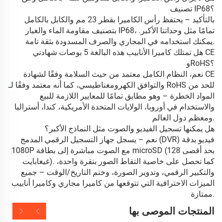
تصنيف IP68؟
بالتأكيد – يحتفظ رأس الكاميرا بقطر 23 مم والكابل بالكامل
بتصنيف مقاومة الماء والغبار IP68، تمامًا مثل وحداتنا الأكبر.
يمكنك استخدامه في المجاري والصرف المسدودة بثقة تامة.
هل تمتلك كاميرا الأنابيب هذه البالغة 5 بوصات شهادتي CE
وRoHS؟
نعم، النظام الكامل معتمد من حيث السلامة وفقًا لشهادة CE
والتوافق الكهرومغناطيسي، كما أنه معتمد وفقًا لـ RoHS للحد من
المواد الخطرة – وهو مطابق تمامًا للمعايير اللازمة للبيع
والاستخدام في أوروبا، الولايات المتحدة الأمريكية، كندا، أستراليا
ومعظم دول العالم.
هل يمكنها تسجيل الفيديو والصوت مثل النماذج الأكبر؟
نعم – يسجل جهاز التسجيل الرقمي المدمج (DVR) فيديو بدقة
1080P مع الصوت مباشرة إلى بطاقة microSD (بحد أقصى 128
غيغابايت). كما تحصل على خاصية التقاط الصور بنقرة واحدة،
والتكبير الرقمي، وتدوير الصورة، وختم التاريخ/الوقت – جميع
الميزات الاحترافية التي تتوقعها من كاميرا مجاري وكاميرا أنابيب
ممتازة.
المنتجات الموصى بها