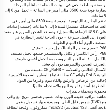
واضحة وساطعة حتى في البيئات المظلمة تمامًا أو الموحلة.
بطارية قوية سعة 8500 مللي أمبير في الساعة – تعمل من 6 إلى
9 ساعات
تدعم البطارية الليثيومية المدمجة سعة 8500 مللي أمبير في
الساعة استخدامًا مستمرًا لمدة 6 إلى 9 ساعات (حسب إعدادات
الإضاءة والتسجيل). وتساعد الشحن السريع عبر منفذ USB-C على
العودة إلى العمل بسرعة – دون الحاجة لتغيير البطارية في
منتصف اليوم أثناء المهام الطويلة.
تصميم مقاوم للماء بالكامل حسب تصنيف IP68
رأس الكاميرا والكابل والمستشعر جميعها تحمل تصنيف IP68
بالكامل – قابلة للغمر التام ومصممة لتحمل أقسى ظروف
الصرف الصحي والتصريف دون أي فشل.
معتمدة من CE وRoHS – الامتثال العالمي والسلامة
مطابقة تمامًا لمعايير السلامة الأوروبية CE ولوائح RoHS البيئية
(خالية من الرصاص والزئبق والكادميوم وغيرها من المواد
الخطرة). آمنة وقانونية للبيع والاستخدام عالميًا.
محمولة ومحملة بالميزات
شاشة مراقبة خفيفة الوزن وذات تصميم هندسي مريح مع واقي
شمس قابل للطي، ومزودة بجهاز تسجيل رقمي (DVR) مع
ميكروفون، وفتحة لبطاقة microSD (بحد أقصى 128 غيغابايت)،