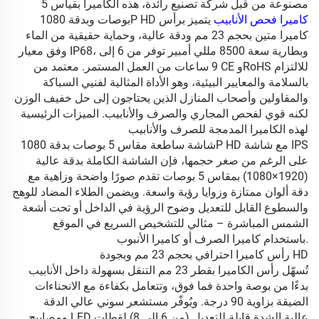
مصنوعة من قبل شركة تصنيع رائدة، هذه الكاميرا بقياس 5
كاميرا فحص الأنابيب
يتميز برأس
بوصات وبدقة 1080P HD
كاميرا متين بحجم 23 مم ودقة عالية، وحماية حقيقية من الماء
وفق معيار IP68، وبطارية سعة 8500 مللي أمبير توفر من 6 إلى
9 ساعات من العمل المستمر. معتمد من CE وRoHS للالتزام
بالسلامة والمعايير البيئية، وهو الأداة المثالية لفنيي السباكة
والمقاولين وأصحاب المنازل الذين يحتاجون إلى حل خفيف الوزن
لكنه قوي لفحص المجاري والصرف والأنابيب. الميزات الرئيسية
لهذه الكاميرا المدمجة للصرف والأنابيب
شاشة ساطعة مقاس 5 بوصات بدقة 1080P HD مع شاشة IPS
على الرغم من صغر حجمها، فإن الشاشة الكاملة بدقة عالية
(1920×1080) بمقاس 5 بوصات تقدم صورًا واضحة وزاهية مع
دقة ألوان ممتازة وزوايا رؤية واسعة. ويضمن الطلاء المضاد للوهج
والسطوع القابل للتعديل وضوح الرؤية في الداخل أو تحت أشعة
الشمس المباشرة – مثالي للتشخيص السريع في الموقع
باستخدام كاميرا الصرف أو كاميرا الأنبوب.
رأس كاميرا احترافي بحجم 23 مم وبجودة HD
تُسهّل رأس الكاميرا بقطر 23 مم التنقل بسهولة داخل الأنابيب
بدءًا من بوصة واحدة فما فوق، وتتعامل بكفاءة مع الانحناءات
الضيقة بزاوية 90 درجة. ويُوفّر مستشعر سوني عالي الدقة
ومصابيح LED عالية الشدة قابلة للتعديل (من 6 إلى 8) لقطات