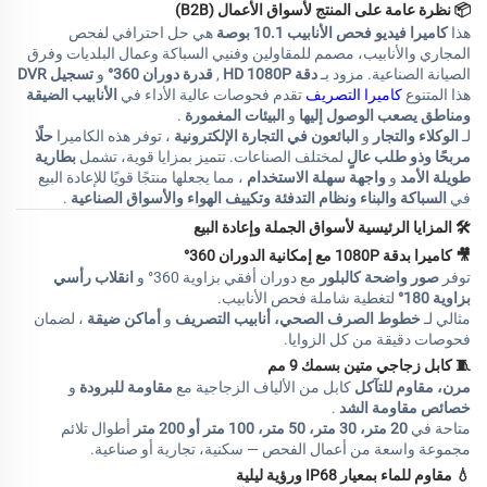
📦
نظرة عامة على المنتج لأسواق الأعمال (B2B)
هذا
كاميرا فيديو فحص الأنابيب 10.1 بوصة
هي حل احترافي لفحص
المجاري والأنابيب، مصمم للمقاولين وفنيي السباكة وعمال البلديات وفرق
الصيانة الصناعية. مزود بـ
دقة HD 1080P
,
قدرة دوران 360°
و
تسجيل DVR
هذا المتنوع
كاميرا التصريف
تقدم فحوصات عالية الأداء في
الأنابيب الضيقة
ومناطق يصعب الوصول إليها
و
البيئات المغمورة
.
لـ
الوكلاء والتجار
و
البائعون في التجارة الإلكترونية
، توفر هذه الكاميرا
حلًا
مربحًا وذو طلب عالٍ
لمختلف الصناعات. تتميز بمزايا قوية، تشمل
بطارية
طويلة الأمد
و
واجهة سهلة الاستخدام
، مما يجعلها منتجًا قويًا للإعادة البيع
في
السباكة والبناء ونظام التدفئة وتكييف الهواء والأسواق الصناعية
.
🛠
المزايا الرئيسية لأسواق الجملة وإعادة البيع
🎥
كاميرا بدقة 1080P مع إمكانية الدوران 360°
توفر
صور واضحة كالبلور
مع دوران أفقي بزاوية 360° و
انقلاب رأسي
بزاوية 180°
لتغطية شاملة فحص الأنابيب.
مثالي لـ
خطوط الصرف الصحي، أنابيب التصريف
و
أماكن ضيقة
، لضمان
فحوصات دقيقة من كل الزوايا.
🧵
كابل زجاجي متين بسمك 9 مم
مرن، مقاوم للتآكل
كابل من الألياف الزجاجية مع
مقاومة للبرودة
و
خصائص مقاومة الشد
.
متاحة في
20 متر، 30 متر، 50 متر، 100 متر أو 200 متر
أطوال تلائم
مجموعة واسعة من أعمال الفحص — سكنية، تجارية أو صناعية.
💧
مقاوم للماء بمعيار IP68 ورؤية ليلية