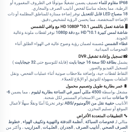
IP68 مقاوم للماء
تصنيف يضمن تشغيلًا موثوقًا في الظروف المغمورة أو
الرطبة، مما يجعله مناسبًا لفحص أنابيب الصرف والمجاري.
18 مصباح LED قابل للتعديل
توفر إضاءة ممتازة للمناطق المظلمة أو ذات
الإضاءة المنخفضة، مما يحسن الرؤية لتشخيص دقيق.
🖥
شاشة تعمل باللمس 10.1" HD 1080P مع واقي للشمس
شاشة لمس كبيرة 10.1" HD
مع
دقة 1080p
توفر لقطات ملونة وعالية
الجودة.
غطاء الشمس
مُضمنة لضمان رؤية وضوح عالية في الهواء الطلق أثناء
الفحوصات الميدانية.
📸
تسجيل وإعادة تشغيل DVR
يشمل
بطاقة SD سعة 16 جيجا بايت
(قابلة للتوسيع حتى
32 جيجابايت
)
لتسجيل الفيديو والصور.
التقاط لقطات حية، وإضافة ملاحظات صوتية أثناء عمليات الفحص، ونقل
الملفات بسهولة للتوثيق أو الإبلاغ للعملاء.
🔋
عمر بطارية طويل وتصميم محمول
مشغل بواسطة
4500 مللي أمبير في الساعة بطارية ليثيوم
، مما يضمن
6-
9 ساعات
ساعة من الاستخدام المستمر لكل شحنة.
الأنابيب
حقيبة نقل من الألومنيوم/ABS
توفر تخزينًا آمنًا ونقلًا سهلًا لأعمال
الموقع أو تسليم المخزن.
🔧
التطبيقات المتعددة الأغراض
مثالي لـ
فحوصات السباكة
,
أنظمة التدفئة والتهوية وتكييف الهواء
,
خطوط
الصرف الصحي
,
أنابيب الصرف
,
الجدران
,
العلـيـات
,
المزاريب
، وأكثر من