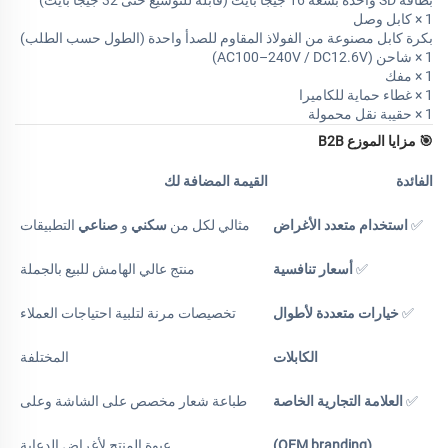
بطاقة SD واحدة بسعة 16 جيجا بايت (قابلة للتوسيع حتى 32 جيجا بايت)
1 × كابل وصل
بكرة كابل مصنوعة من الفولاذ المقاوم للصدأ واحدة (الطول حسب الطلب)
1 × شاحن (AC100–240V / DC12.6V)
1 × مفك
1 × غطاء حماية للكاميرا
1 × حقيبة نقل محمولة
🎯
مزايا الموزع B2B
الفائدة
القيمة المضافة لك
✅
استخدام متعدد الأغراض
مثالي لكل من
سكني
و
صناعي
التطبيقات
✅
أسعار تنافسية
منتج عالي الهامش للبيع بالجملة
✅
خيارات متعددة لأطوال
تخصيصات مرنة لتلبية احتياجات العملاء
الكابلات
المختلفة
✅
العلامة التجارية الخاصة
طباعة شعار مخصص على الشاشة وعلى
(OEM branding)
عبوة المنتج لأغراض الدعاية