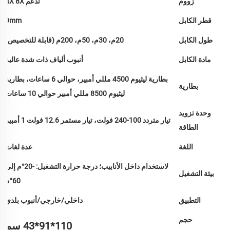
زووم
تُدعم 4X 8X
قطر الكابل
9mm
طول الكابل
20م، 30م، 50م، 200م (قابلة للتخصيص)
مادة الكابل
أنبوب ألياف ذات شدة عالية
بطارية ليثيوم 4500 مللي أمبير، حوالي 6 ساعات، بطارية
بطارية
ليثيوم 8500 مللي أمبير حوالي 10 ساعات
وحدة تزويد
تيار متردد 100-240 فولت، تيار مستمر 12.6 فولت 1 أمبير
الطاقة
اللغة
عدة لغات
لاستخدام داخل الأنابيب؛ درجة حرارة التشغيل: -20°م إلى
بيئة التشغيل
60°م
التطبيق
داخلي/خارجي/أنبوب بلدي
حجم
110*91*43 سم