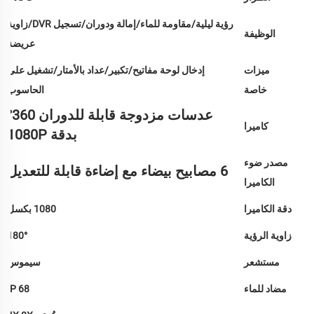
رؤية ليلية/مقاومة للماء/إمالة ودوران/تسجيل DVR/زاوية
الوظيفة
عريضة
ميزات
إدخال لوحة مفاتيح/تكبير/عداد بالأمتار/تشغيل على
خاصة
الحاسوب
عدسات مزدوجة قابلة للدوران 360°
كاميرا
بدقة 1080P
مصدر ضوء
6 مصابيح بيضاء مع إضاءة قابلة للتعديل
الكاميرا
دقة الكاميرا
1080 بكسل
زاوية الرؤية
180°
مستشعر
سيموس
مضاد للماء
IP 68