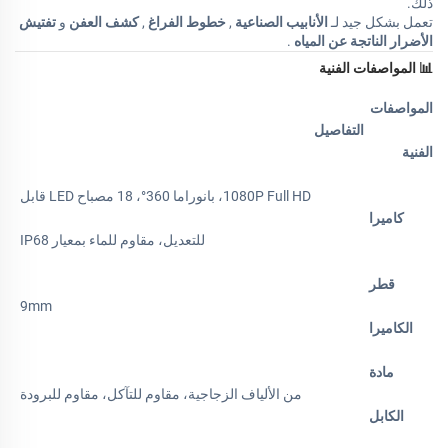
ذلك.
تعمل بشكل جيد لـ
الأنابيب الصناعية
,
خطوط الفراغ
,
كشف العفن
و
تفتيش
الأضرار الناتجة عن المياه
.
📊
المواصفات الفنية
المواصفات
التفاصيل
الفنية
1080P Full HD، بانوراما 360°، 18 مصباح LED قابل
كاميرا
للتعديل، مقاوم للماء بمعيار IP68
قطر
9mm
الكاميرا
مادة
من الألياف الزجاجية، مقاوم للتآكل، مقاوم للبرودة
الكابل