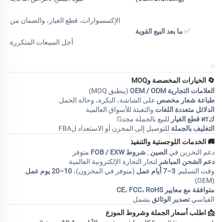
الإكسسوارات، قطع الغيار، والضمان من
✅
ما بعد البيع القوية
أجل المبيعات المتكررة
🔄
الخيارات المخصصة وMOQ
العلامات التجارية OEM / ODM
(ينطبق MOQ)
طباعة شعار مخصص
على الشاشة، البكرة، وحالة الحمل
الدلائل متعددة اللغات
والتعبئة للأسواق العالمية
كит قطع الغيار
للبيع بالجملة مجددًا
التغليف بالجملة
للتوصيل إلى المخزن أو الاستعداد لFBA
🚚
الخدمات اللوجستية والتنفيذ
دعم التخزين في
الصين
;
شروط FOB / EXW
متوفر
دعم الشحن المباشر
لتجار التجارة الإلكترونية العالمية
وقت التسليم:
3–7 أيام عمل
(متوفر في المخزون)،
10–20 يوم عمل
(OEM)
متوافقة مع معايير CE، FCC، RoHS
القياسي
تصدير الوثائق
يشمل
📩
اطلب أسعار الجملة وشروط الموزع