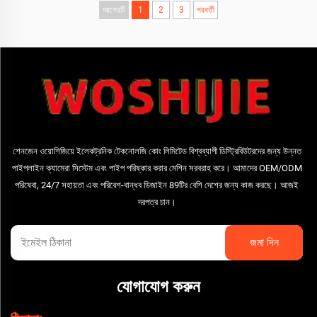
আগেরটি
1
2
3
পরবর্তী
শেনজেন ওয়োশিজিয়ে ইলেকট্রনিক টেকনোলজি কোং লিমিটেড বিশ্বব্যাপী ডিস্ট্রিবিউটরদের জন্য উন্নত
পাইপলাইন ক্যামেরা সিস্টেম এবং পাইপ পরিষ্কার করার মেশিন সরবরাহ করে। আমাদের OEM/ODM
পরিষেবা, 24/7 সহায়তা এবং পরিবেশ-বান্ধব ডিজাইন 89টির বেশি দেশের জন্য কাজ করছে। আজই
দরপত্র চান।
যোগাযোগ করুন