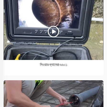
সিওয়ার-ক্যামেরা-৯৬০১