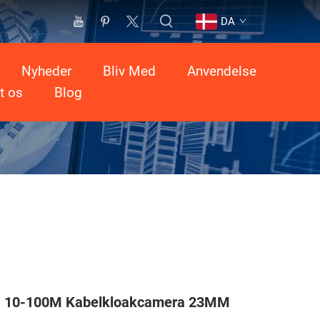
DA
Nyheder
Bliv Med
Anvendelse
t os
Blog
 10-100M Kabelkloakcamera 23MM