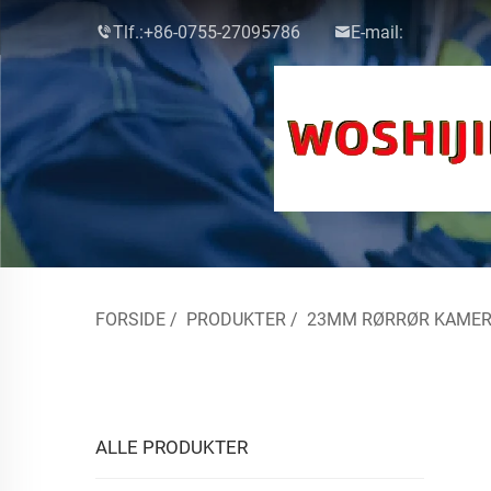
Tlf.:
+86-0755-27095786
E-mail:
FORSIDE
/
PRODUKTER
/
23MM RØRRØR KAME
ALLE PRODUKTER