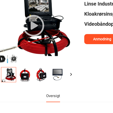
Linse Indust
Kloakrørsin
Videobåndop
Anmodning
Oversigt