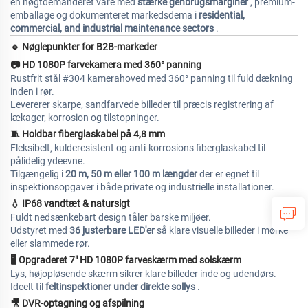
en høgtdemanderet vare med
stærke genbrugsmarginer
, premium-
emballage og dokumenteret markedsdema i
residential,
commercial, and industrial maintenance sectors
.
🔹
Nøglepunkter for B2B-markeder
📷
HD 1080P farvekamera med 360° panning
Rustfrit stål #304 kamerahoved med 360° panning til fuld dækning
inden i rør.
Levererer skarpe, sandfarvede billeder til præcis registrering af
lækager, korrosion og tilstopninger.
🧵
Holdbar fiberglaskabel på 4,8 mm
Fleksibelt, kulderesistent og anti-korrosions fiberglaskabel til
pålidelig ydeevne.
Tilgængelig i
20 m, 50 m eller 100 m længder
der er egnet til
inspektionsopgaver i både private og industrielle installationer.
💧
IP68 vandtæt & natursigt
Fuldt nedsænkebart design tåler barske miljøer.
Udstyret med
36 justerbare LED'er
så klare visuelle billeder i mørke
eller slammede rør.
🖥
Opgraderet 7" HD 1080P farveskærm med solskærm
Lys, højopløsende skærm sikrer klare billeder inde og udendørs.
Ideelt til
feltinspektioner under direkte sollys
.
🎥
DVR-optagning og afspilning