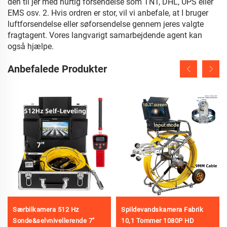
den til jer med hurtig forsendelse som TNT, DHL, UPS eller
EMS osv. 2. Hvis ordren er stor, vil vi anbefale, at I bruger
luftforsendelse eller søforsendelse gennem jeres valgte
fragtagent. Vores langvarigt samarbejdende agent kan
også hjælpe.
Anbefalede Produkter
Særbilkamera 512 Hz
Spildevandskamera Fabrik
Sonde&selvnivellerende 7"
10,1 Tommer 1080P HD