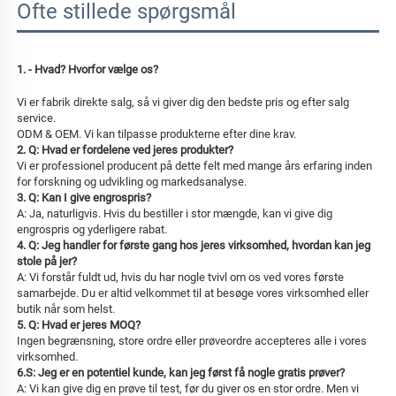
Ofte stillede spørgsmål
1. 
- Hvad? 
Hvorfor vælge os? 
Vi er fabrik direkte salg, så vi giver dig den bedste pris og efter salg 
service. 
ODM & OEM. Vi kan tilpasse produkterne efter dine krav. 
2. Q: Hvad er fordelene ved jeres produkter? 
Vi er professionel producent på dette felt med mange års erfaring inden 
for forskning og udvikling og markedsanalyse. 
3. Q: Kan I give engrospris? 
A: Ja, naturligvis. Hvis du bestiller i stor mængde, kan vi give dig 
engrospris og yderligere rabat. 
4. Q: Jeg handler for første gang hos jeres virksomhed, hvordan kan jeg 
stole på jer? 
A: Vi forstår fuldt ud, hvis du har nogle tvivl om os ved vores første 
samarbejde. Du er altid velkommet til at besøge vores virksomhed eller 
butik når som helst. 
5. Q: Hvad er jeres MOQ? 
Ingen begrænsning, store ordre eller prøveordre accepteres alle i vores 
virksomhed. 
6.S: Jeg er en potentiel kunde, kan jeg først få nogle gratis prøver? 
A: Vi kan give dig en prøve til test, før du giver os en stor ordre. Men vi 