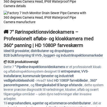
🚚 7" Rørinspektionsvideokamera –
Professionelt afløbs- og kloakkamera med
360° panning | HD 1080P farveskærm
Ideel til grossister, distributører og dropshippers
B2B bulkforsyning til VVS-, byggeri- og industriinspektionsmarkeder
📦
B2B produktoversigt
Dette 7
" Pipeline-inspektionsvideokamera
er et professionelt kloak-
og afløbsinspektionsystem designet til
entrepenører, VVS-
installatører, kommunale tjenester og industrielt
vedligeholdelseshold
- Hvad? Med
HD 1080P farvebilleder
,
360°
panoreringsevne
, og
fiberglaskabel til lange afstande
, dette system
leverer præcise diagnostik til rørledninger, kloaker, afløb og svært
tilgængelige områder – uden dyre nedrivninger eller invasive
arbejder.
Til
engroshandlere, agenter og eCommerce-omdistributører
, det er