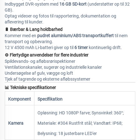
Indbygget DVR-system med
16 GB SD-kort
(understøtter op til 32
GB).
Optag videoer og fotos til rapportering, dokumentation og
aflevering til kunder.
🔋
Bærbar & Lang holdbarhed
Kommer med en
pudret aluminium/ABS transportkuffert
til nem
transport og opbevaring.
12 V 4500 mAh Li-batteri giver op til
6 timer
kontinuerlig drift.
⚙
Flertydige anvendelser for flere industrier
Spildevands- og afløbsrørispektioner
Ventilationskanaler, sugerør og industrielle kanaler
Undersøgelse af gulv, vægge og loft
Tjek af tagrende og eksterne afløbssystemer
📊
Tekniske specifikationer
Komponent
Specifikation
Opløsning: HD 1080P farve; Synsvinkel: 360°;
Kamera
Materiale: #304 Rustfrit stål; Vandtæt: IP68;
Belysning: 18 justerbare LED'er