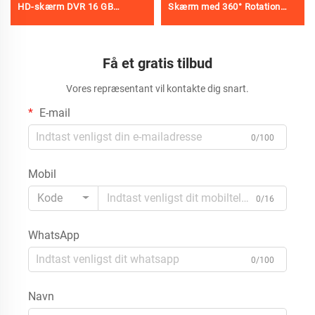
HD-skærm DVR 16 GB
Skærm med 360° Rotation
afløbskamera vandtæt IP68
Linsérør
endoskop
Afløbsvideoinspektionskamera
rørinspektionskamera
med Meter Tæller Vandtæt
Få et gratis tilbud
10- 200m Valgfri
Vores repræsentant vil kontakte dig snart.
E-mail
0/100
Mobil
Kode
0/16
WhatsApp
0/100
Navn