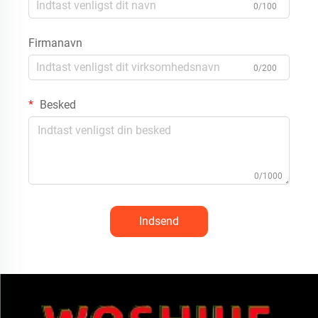
0/100
Firmanavn
0/200
Besked
0/1000
Indsend