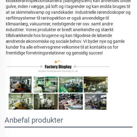
kloakkerørinspektionskamera (slangesystem) kan anvendes under 
gulve, inden i vægge, på loft og i tagrender og kan endda bruges til 
at se skimmelsvamp og vandskader. Industrielle rørendoskoper og 
rørfilmsystemer til rørinspektion er også anvendelige til 
klimaanlæg, vakuumrør, nedstigende rør osv. samt andre 
industrier. Vores produkter er bredt anerkendte og stærkt 
tillidvækkende hos brugerne og kan tilgodese de løbende 
ændrende økonomiske og sociale behov. Vi byder nye og gamle 
kunder fra alle erhvervsgrene velkomne til at kontakte os for 
fremtidige forretningsrelationer og gensidig succes! 
Anbefal produkter