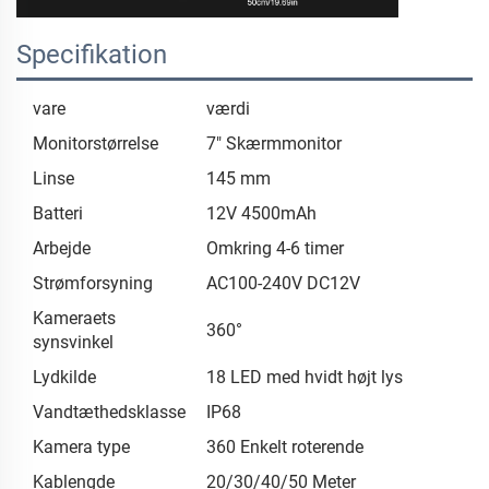
Specifikation
vare
værdi
Monitorstørrelse
7" Skærmmonitor
Linse
145 mm
Batteri
12V 4500mAh
Arbejde
Omkring 4-6 timer
Strømforsyning
AC100-240V DC12V
Kameraets
360°
synsvinkel
Lydkilde
18 LED med hvidt højt lys
Vandtæthedsklasse
IP68
Kamera type
360 Enkelt roterende
Kablengde
20/30/40/50 Meter