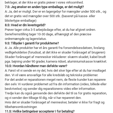
beklager, at der ikke er gratis prøver i vores virksomhed. 
7.S: Jeg ønsker en anden type emballage, er det muligt? 
A: Ja, det er muligt. Der er en lagergebyr for mængder under 500 stk., og 
det er gratis ved mængder over 500 stk. (baseret på kasse- eller 
blistertype emballage) 
8.S: Hvad er din leveringstid? 
Prøver tager cirka 3-5 arbejdsdage efter, at du har afgivet ordren. 
Seriefremstilling tager 10-30 dage, afhængigt af den præcise 
ordremængde og lagerstatus. 
9.S: Tilbyder I garanti for produkterne? 
A: Ja. Alle produkter har et års garanti fra forsendelsesdatoen, livslang 
vedligeholdelse (forudsat, at det ikke er skader forårsaget af brugeren) 
Skader forårsaget af mennesker inkluderer: skærm skadet, kabel brudt 
pga. bøjning under 90 grader, kamera ridset, aluminiumskasse knækket. 
10.S: Hvordan håndterer man defekte varer? 
A: Først vil vi sende en ny del, hvis det sker lige efter at du har modtaget 
den. Vi vil være ansvarlige for alle kredsløb og tekniske problemer. 
For det andet er reparationen meget nem, de fleste kunder kan reparere 
den selv. Vi vurderer problemet ud fra din information (video, billede eller 
beskrivelse) og sender dig reparationens video eller information. 
Tredje kan du også gensende den defekte del til os for gratis reparation, 
og vi sender den tilbage til dig, når vi har repareret den. 
Hvis det er skader forårsaget af mennesker, betaler vi ikke for fragt og 
tilbehørsomkostninger. 
11.S: Hvilke betingelser accepterer I for betaling? 