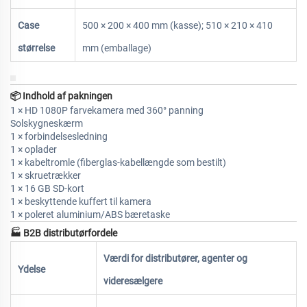
Case
500 × 200 × 400 mm (kasse); 510 × 210 × 410
størrelse
mm (emballage)
📦
Indhold af pakningen
1 × HD 1080P farvekamera med 360° panning
Solskygneskærm
1 × forbindelsesledning
1 × oplader
1 × kabeltromle (fiberglas-kabellængde som bestilt)
1 × skruetrækker
1 × 16 GB SD-kort
1 × beskyttende kuffert til kamera
1 × poleret aluminium/ABS bæretaske
🏭
B2B distributørfordele
Værdi for distributører, agenter og
Ydelse
videresælgere