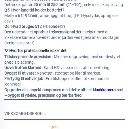
Det virker på rør
25 mm til 250 mm (1”–10”)
, selv med skarpe sving.
Q5: Hvor lang tid holder batteriet?
Mellem
6 til 9 timer
, afhængigt af brug (LED-lysstyrke, optagelse
osv.).
Q6: Hvad bruges 512 Hz sonde til?
Den udsender et
sporbar frekvenssignal
der hjælper med at
lokalisere kamerahovedet under jorden ved hjælp af en modtager
(sælges separat).
💡 Hvorfor professionelle elsker det
Tidsbesparende præcision
: Minimer udgravning med sondestyret
præcis placering.
Uovertruffen klarhed
: Sand HD-video med stabil orientering.
Bygget til at vare
: Vandtæt, stødtæt og klar til marken.
Flertydig til enhver job
: Fra tilstoppede afløb til kommunale
ledninger.
Opgrader din inspektionsproces med dette alt-i-et
kloakkamera
sæt
—bygget til ydelse, præcision og bærbarhed.
VIRKSOMHEDSPROFIL