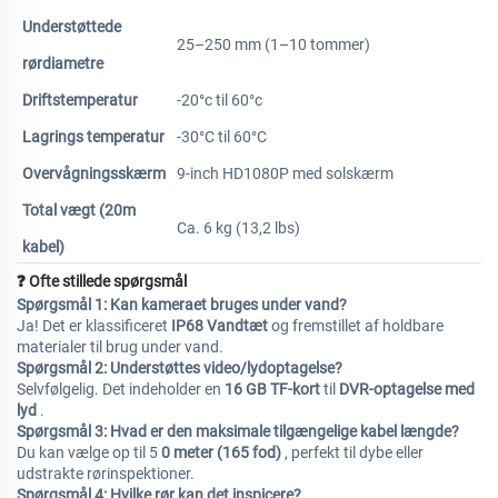
Understøttede
25–250 mm (1–10 tommer)
rørdiametre
Driftstemperatur
-20°c til 60°c
Lagrings temperatur
-30°C til 60°C
Overvågningsskærm
9-inch HD1080P med solskærm
Total vægt (20m
Ca. 6 kg (13,2 lbs)
kabel)
❓ Ofte stillede spørgsmål
Spørgsmål 1: Kan kameraet bruges under vand?
Ja! Det er klassificeret
IP68 Vandtæt
og fremstillet af holdbare
materialer til brug under vand.
Spørgsmål 2: Understøttes video/lydoptagelse?
Selvfølgelig. Det indeholder en
16 GB TF-kort
til
DVR-optagelse med
lyd
.
Spørgsmål 3: Hvad er den maksimale tilgængelige kabel længde?
Du kan vælge op til 5
0 meter (165 fod)
, perfekt til dybe eller
udstrakte rørinspektioner.
Spørgsmål 4: Hvilke rør kan det inspicere?