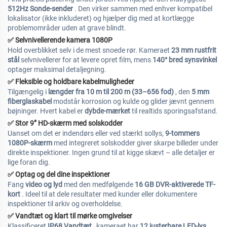
512Hz Sonde-sender
. Den virker sammen med enhver kompatibel
lokalisator (ikke inkluderet) og hjælper dig med at kortlægge
problemområder uden at grave blindt.
✅
Selvnivellerende kamera 1080P
Hold overblikket selv i de mest snoede rør. Kameraet
23 mm rustfrit
stål
selvnivellerer for at levere opret film, mens
140° bred synsvinkel
optager maksimal detaljegning.
✅
Fleksible og holdbare kabelmuligheder
Tilgængelig i
længder fra 10 m til 200 m (33–656 fod)
, den
5 mm
fiberglaskabel
modstår korrosion og kulde og glider jævnt gennem
bøjninger. Hvert kabel er
dybde-mærket
til realtids sporingsafstand.
✅
Stor 9” HD-skærm med solskodder
Uanset om det er indendørs eller ved stærkt sollys,
9-tommers
1080P-skærm
med integreret solskodder giver skarpe billeder under
direkte inspektioner. Ingen grund til at kigge skævt – alle detaljer er
lige foran dig.
✅
Optag og del dine inspektioner
Fang
video og lyd
med den medfølgende
16 GB DVR-aktiverede TF-
kort
. Ideel til at dele resultater med kunder eller dokumentere
inspektioner til arkiv og overholdelse.
✅
Vandtæt og klart til mørke omgivelser
Klassificeret
IP68 Vandtæt
, kameraet har
12 justerbare LED-lys