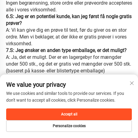
Ingen begrænsning, store ordre eller prøveordre accepteres 
alle i vores virksomhed. 
6.S: Jeg er en potentiel kunde, kan jeg først få nogle gratis 
prøver? 
A: Vi kan give dig en prøve til test, før du giver os en stor 
ordre. Men vi beklager, at der ikke er gratis prøver i vores 
virksomhed. 
7.S: Jeg ønsker en anden type emballage, er det muligt? 
A: Ja, det er muligt. Der er en lagergebyr for mængder 
under 500 stk., og det er gratis ved mængder over 500 stk. 
(baseret på kasse- eller blistertype emballage) 
8.S: Hvad er din leveringstid? 
We value your privacy
Prøver tager cirka 3-5 arbejdsdage efter, at du har afgivet 
ordren. Seriefremstilling tager 10-30 dage, afhængigt af 
We use cookies and similar tools to provide our services. If you
den præcise ordremængde og lagerstatus. 
don't want to accept all cookies, click Personalize cookies.
9.S: Tilbyder I garanti for produkterne? 
A: Ja. Alle produkter har et års garanti fra 
Accept all
forsendelsesdatoen, livslang vedligeholdelse (forudsat, at 
det ikke er skader forårsaget af brugeren) 
Personalize cookies
Skader forårsaget af mennesker inkluderer: skærm skadet, 