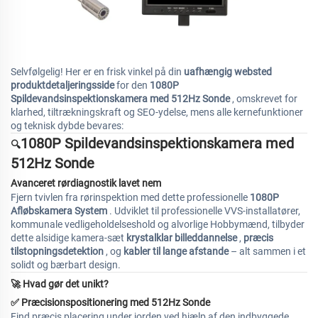
Selvfølgelig! Her er en frisk vinkel på din
uafhængig websted
produktdetaljeringsside
for den
1080P
Spildevandsinspektionskamera med 512Hz Sonde
, omskrevet for
klarhed, tiltrækningskraft og SEO-ydelse, mens alle kernefunktioner
og teknisk dybde bevares:
1080P Spildevandsinspektionskamera med
🔍
512Hz Sonde
Avanceret rørdiagnostik lavet nem
Fjern tvivlen fra rørinspektion med dette professionelle
1080P
Afløbskamera System
. Udviklet til professionelle VVS-installatører,
kommunale vedligeholdelseshold og alvorlige Hobbymænd, tilbyder
dette alsidige kamera-sæt
krystalklar billeddannelse
,
præcis
tilstopningsdetektion
, og
kabler til lange afstande
– alt sammen i et
solidt og bærbart design.
🚀 Hvad gør det unikt?
✅
Præcisionspositionering med 512Hz Sonde
Find præcis placering under jorden ved hjælp af den indbyggede