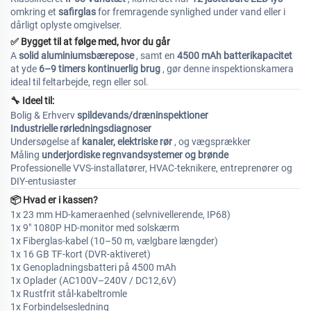
omkring et
safirglas
for fremragende synlighed under vand eller i
dårligt oplyste omgivelser.
✅
Bygget til at følge med, hvor du går
A
solid aluminiumsbærepose
, samt en
4500 mAh batterikapacitet
at yde
6–9 timers kontinuerlig brug
, gør denne inspektionskamera
ideal til feltarbejde, regn eller sol.
🔧 Ideel til:
Bolig & Erhverv
spildevands/dræninspektioner
Industrielle rørledningsdiagnoser
Undersøgelse af
kanaler, elektriske rør
, og vægsprækker
Måling
underjordiske regnvandsystemer og brønde
Professionelle VVS-installatører, HVAC-teknikere, entreprenører og
DIY-entusiaster
📦 Hvad er i kassen?
1x 23 mm HD-kameraenhed (selvnivellerende, IP68)
1x 9" 1080P HD-monitor med solskærm
1x Fiberglas-kabel (10–50 m, vælgbare længder)
1x 16 GB TF-kort (DVR-aktiveret)
1x Genopladningsbatteri på 4500 mAh
1x Oplader (AC100V–240V / DC12,6V)
1x Rustfrit stål-kabeltromle
1x Forbindelsesledning