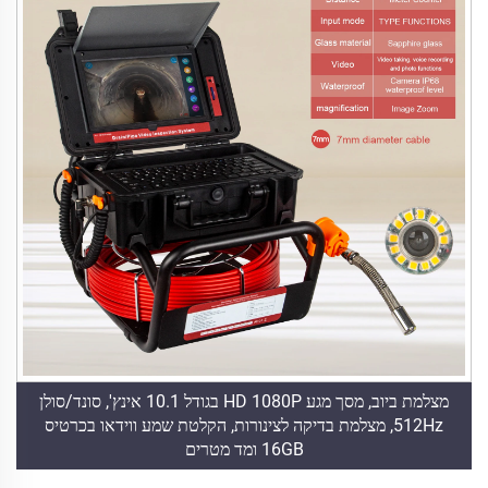
מצלמת ביוב, מסך מגע HD 1080P בגודל 10.1 אינץ', סונד/סולן
512Hz, מצלמת בדיקה לצינורות, הקלטת שמע ווידאו בכרטיס
16GB ומד מטרים