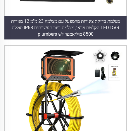
מצלמת בדיקת צינורות מהמפעל עם מצלמה 23 מ"מ 12 מנורות
LED DVR הקלטת וידאו, מצלמת ביוב תעשייתית IP68 סוללת
8500 מיליאמפר לש plumbers