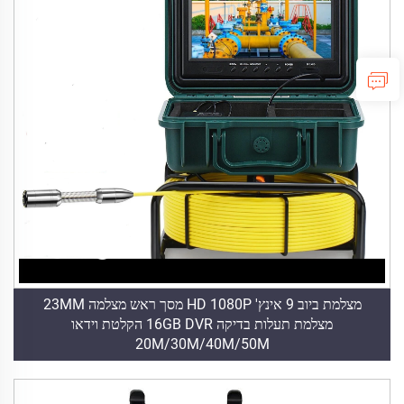
מצלמת ביוב 9 אינץ' HD 1080P מסך ראש מצלמה 23MM
מצלמת תעלות בדיקה 16GB DVR הקלטת וידאו
20M/30M/40M/50M