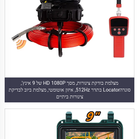
מצלמת בודקת צינורות, מסך HD 1080P של 9 אינץ',
סונדהLocator בתדר 512Hz, איזון אוטומטי, מצלמת ביוב לבדיקת
צינורות ביתיים