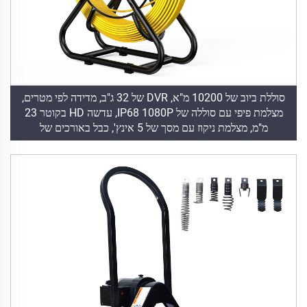
סוללת ביוב של 10200 מ"א, DVR של 32 ג"ב, מדידה לפי מטרים,
מצלמת פיפי עם סוללה של IP68 1080P, עדשה HD בקוטר 23
מ"מ, מצלמת ניקוז עם מסך של 5 אינץ', כבל באורכים של
10/20/30/40/50 מטר (לאחר בחירה)