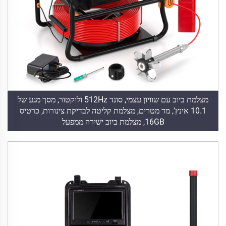
מצלמת ביוב עם שוויון עצמי, סונד 512Hz ולוקטור, מסך מגע של
10.1 אינץ', מד מטרים, מצלמת קליטה לבדיקת צינורות, כרטיס
16GB, מצלמת ביוב ישירה ממפעל