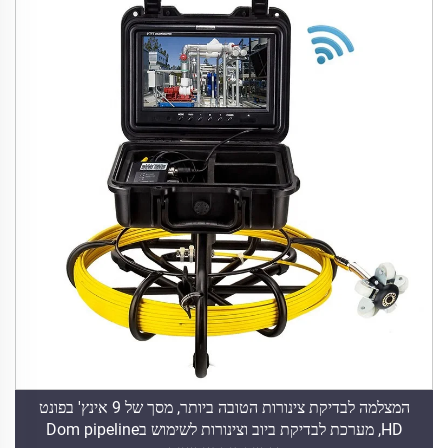
המצלמה לבדיקת צינורות הטובה ביותר, מסך של 9 אינץ' בפונט
HD, מערכת לבדיקת ביוב וצינורות לשימוש בDom pipeline