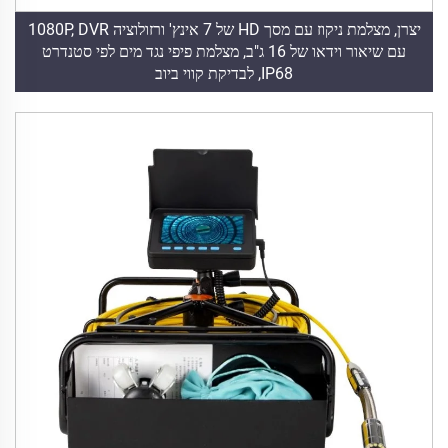
יצרן, מצלמת ניקוז עם מסך HD של 7 אינץ' ורזולוציה 1080P, DVR
עם שיאור וידאו של 16 ג"ב, מצלמת פיפי נגד מים לפי סטנדרט
IP68, לבדיקת קווי ביוב