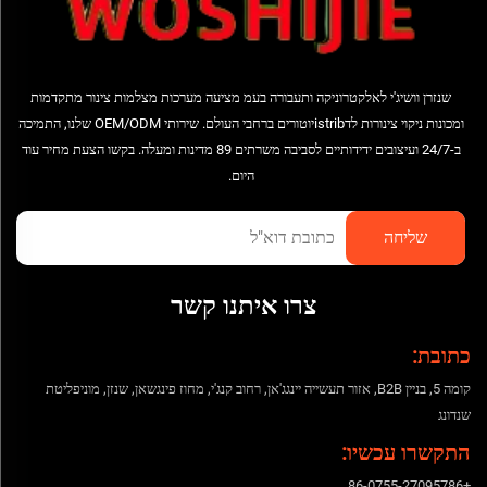
שנזרן וושיג'י לאלקטרוניקה ותעבורה בעמ מציעה מערכות מצלמות צינור מתקדמות
ומכונות ניקוי צינורות לדistribיוטורים ברחבי העולם. שירותי OEM/ODM שלנו, התמיכה
ב-24/7 ועיצובים ידידותיים לסביבה משרתים 89 מדינות ומעלה. בקשו הצעת מחיר עוד
היום.
צרו איתנו קשר
כתובת:
קומה 5, בניין B2B, אזור תעשייה יינגג'אן, רחוב קנג'י, מחוז פינגשאן, שנזן, מוניפליטת
שנדונג
התקשרו עכשיו:
+86-0755-27095786