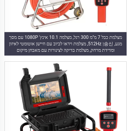
מצלמת כבל 7 מ"מ 300 רגל, מצלמה 10.1 אינץ' 1080P עם מסך
מגע, 송신ן 512Hz, מצלמת וידאו לביוב עם חיישן אוטומטי לאיזון
ומדידת מרחק, מצלמת בדיקה לצינורות עם מאבחן מיקום