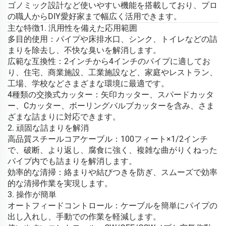
ゴノミック設計など使いやすい機能を搭載しており、プロ
の職人からDIY愛好家まで幅広く活用できます。
主な特徴1. 汎用性を備えた応用範囲
多目的使用：パイプや床排水口、シンク、トイレなどの詰
まりを除去し、不快な臭いを解消します。
広範な互換性：2インチから4インチのパイプに適してお
り、住宅、商業施設、工業施設など、家庭やレストラン、
工場、学校などさまざまな環境に最適です。
4種類の交換式カッター：矢印カッター、スパードカッタ
ー、Cカッター、ボーリングバルブカッターを含み、さま
ざまな詰まりに対応できます。
2. 頑固な詰まりを解消
高品質スチールコアケーブル：100フィート×1/2インチ
で、破断、より返し、腐食に強く、複雑な曲がりくねった
パイプ内でも詰まりを解消します。
効率的な清掃：絡まりや結びつきを防ぎ、スムーズで効率
的な清掃作業を実現します。
3. 操作が簡単
オートフィードコントロール：ケーブルを簡単にパイプの
出し入れし、手動での作業を軽減します。