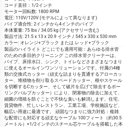
コード直径：1/2インチ
モーター回転数: 1800 RPM
電圧: 110V/120V (モデルによって異なります)
パイプ適合性: 2インチから4インチのパイプ
本体重量: 75 lbs / 34.05 kg (アクセサリー含む)
製品寸法: 21.5 x 13 x 20.9 インチ / 545 x 330 x 530 mm
カラー: オレンジ+ブラック または レッド+ブラック
製品のハイライト どこにでも適用可能：あらゆる排水管
のための多目的クリーニング この排水管クリーナーは、
パイプ、床排水口、シンク、トイレなどさまざまなつまり
に使えるオールインワンソリューションです。付属の4種
類の交換式カッター（頑丈な詰まりを貫通するアローカッ
ター、堆積物を削り取るスペードカッター、根やスケール
を切断するCカッター、そして破片を広げて除去するボー
リングバルブカッター）により、閉塞物の除去に加えて、
細菌の増殖を防ぐことで不快な臭いも解消します。住宅、
賃貸物件、忙しいレストラン、工業工場、学校施設など、
幅広い用途に最適です。 頑固なつまりに強力対処：複雑
な配管にも対応する頑丈なケーブル 100フィート（約30.5
メートル）×1/2インチのスチール芯ケーブルを搭載した本