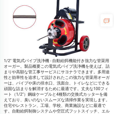
1/2" 電気式パイプ洗浄機 - 自動給餌機能付き強力な管渠用
オーガー。製品概要この電気式パイプ洗浄機を使えば、詰
まりや高額な管工事サービスにサヨナラできます。多用途
性と効率性を追求して設計されたこの強力な管渠用オーガ
ーは、パイプや床の排水口、洗面台、トイレなどにできる
頑固な詰まりを解消するために最適です。丈夫な100フィ
ート（1/2"）鋼線ケーブルと4種類の交換式カッターを備
えており、臭いのないスムーズな清掃作業を実現します。
住宅やレストラン、工場、学校、商業施設などに最適で
す。自動給餌制御システムや空圧式フットスイッチ、エル