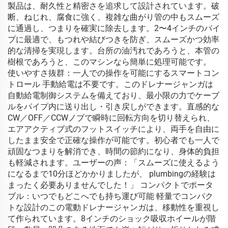
製品は、耐久性と精密さを追求して設計されています。破
断、ねじれ、腐食に強く、複雑な曲がり管の中もスムーズ
に通過し、つまりを確実に除去します。2〜4インチのパイ
プに最適で、もつれや結びつきを防ぎ、スムーズかつ効率
的な清掃を実現します。台所の油汚れであろうと、本管の
樹根であろうと、このマシンなら簡単に処理可能です。
使いやすさ抜群：一人での操作を可能にするスマートコン
トロール 手動給電は不要です。このドレナージャンガは
自動給電制御システムを備えており、最小限の力でケーブ
ルをパイプ内に送り出し・引き戻しができます。直感的な
CW／OFF／CCWノブで瞬時に回転方向を切り替えられ、
エアアクティブ式のフットスイッチにより、両手を自由に
したまま安全で正確な操作が可能です。初心者でも一人で
頑固なつまりを解消でき、時間の節約になり、身体的負担
も軽減されます。ユーザーの声：「スムーズに使えるよう
になるまで10分ほどかかりましたが、 plumbingの経験は
まったく必要ありませんでした！」 コンパクトでポータ
ブル：いつでもどこへでも持ち運び可能 軽量でコンパク
トな設計のこの電動ドレナージャンガは、移動性を重視し
て作られています。8インチのショック吸収ホイールが階