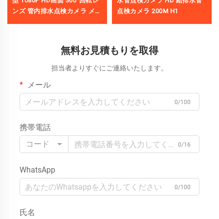
型 1080P HD画面 360°回転レ
水管点検カメラ HD 給排水管
ンズ 管内排水点検カメラ メー
点検カメラ 200M H1
トルカウンター付き 防水 10〜
200m オプションあり
無料お見積もりを取得
担当者よりすぐにご連絡いたします。
メール
0/100
携帯電話
コード
0/16
WhatsApp
0/100
氏名