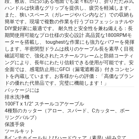
段、敷居、凹凸のある地面でも楽々転がり、折りたたみ式
ハンドルは快適なグリップを提供し、疲労を軽減します。
また、狭いスペース（ガレージやバン内など）での収納も
簡単です。現場で複数の作業を行うプロフェッショナルや
DIY愛好家に最適です。 耐久性と安全性を兼ね備える：長
期間使用可能なプロ仕様の安心設計 高品質な1800RPMモ
ーターを搭載し、 toughestな作業にも強力なパワーを発揮
します。半密閉型ドラムは残りのケーブル長を素早く目視
確認可能で、強化されたスチールフレームと防錆コーティ
ングにより、長年にわたり信頼できる使用が可能です。安
全面では、感電防止用にGFCI（漏電遮断器）付きコンセン
トを内蔵しています。お客様からの評価：「高価なブラン
ドの優れた代替品です。完璧に機能します！」
パッケージには
排水洗浄機
100FT x 1/2" スチールコアケーブル
4種類のカッター（アロー、スパード、Cカッター、ボー
リングバルブ）
保護手袋
ツールキット
8インチホイールおよびハードウェア（素早い組み立て