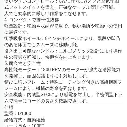
使いやすいコントロール：CW/OFF/CCWノブと空気作動
式フットスイッチを備え、正確なケーブル管理が可能。1
人でも効率的に厳しい作業をこなせます。
4. コンパクトで携帯性抜群
軽量設計：移動や収納が簡単で、狭い場所や移動中の使用
に最適です。
衝撃吸収ホイール：8インチホイールにより、階段や凹凸
のある床面でもスムーズに移動可能。
引き出し可能なハンドル：エルゴノミック設計により操作
中の疲労を軽減し、快適性を向上させます。
5. 耐久性と安全性
高性能モーター：1800 RPMのモーターが強力な清掃能力
を発揮し、頑固な詰まりにも対応します。
錆びに強いフレーム：特殊コーティング付きの高級鋼製フ
レームにより、機械の寿命を延ばします。
安全機能：内蔵型GFCIにより感電を防止し、半密閉型ドラ
ムで簡単にコードの長さを確認できます。
仕様
型番：D1000
給給方式：自動給給
コード長さ：100FT