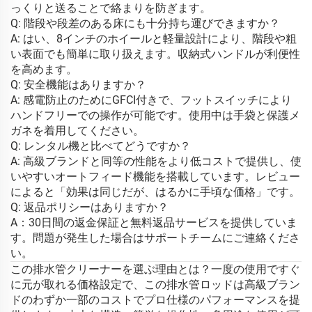
っくりと送ることで絡まりを防ぎます。
Q: 階段や段差のある床にも十分持ち運びできますか？
A: はい、8インチのホイールと軽量設計により、階段や粗
い表面でも簡単に取り扱えます。収納式ハンドルが利便性
を高めます。
Q: 安全機能はありますか？
A: 感電防止のためにGFCI付きで、フットスイッチにより
ハンドフリーでの操作が可能です。使用中は手袋と保護メ
ガネを着用してください。
Q: レンタル機と比べてどうですか？
A: 高級ブランドと同等の性能をより低コストで提供し、使
いやすいオートフィード機能を搭載しています。レビュー
によると「効果は同じだが、はるかに手頃な価格」です。
Q: 返品ポリシーはありますか？
A：30日間の返金保証と無料返品サービスを提供していま
す。問題が発生した場合はサポートチームにご連絡くださ
い。
この排水管クリーナーを選ぶ理由とは？一度の使用ですぐ
に元が取れる価格設定で、この排水管ロッドは高級ブラン
ドのわずか一部のコストでプロ仕様のパフォーマンスを提