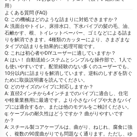
用）
よくある質問 (FAQ)
Q: この機械はどのような詰まりに対処できますか？
A: 洗面台やトイレ、床排水口、下水パイプの髪の毛、油、
石鹸かす、根、トイレットペーパー、ゴミなどによる詰ま
りを解消できます。4種類のカッターにより、さまざまな
タイプの詰まりを効果的に処理可能です。
Q: これは初心者やDIYユーザーに適していますか？
A: はい！ 自動送給システムとシンプルな操作部で、1人で
も使いやすいです。配管経験のない多くのユーザーでも、
10分以内に詰まりを解消しています。逆転のしすぎを防ぐ
ために取扱説明書を読んでください。
Q: どのサイズのパイプに対応しますか？
A: 直径2インチから4インチまでのパイプに適合し、住宅
や軽量業務用に最適です。より小さなパイプや大きなパイ
プには適合するか、または他のモデルをご検討ください。
q: ケーブルの耐久性はどうですか？ 曲がりやすいです
か？
A: スチール製コアケーブルは、曲がり、ねじれ、腐食に強
く、複数の90度曲がりでも問題なく通ります。ただし、ゆ