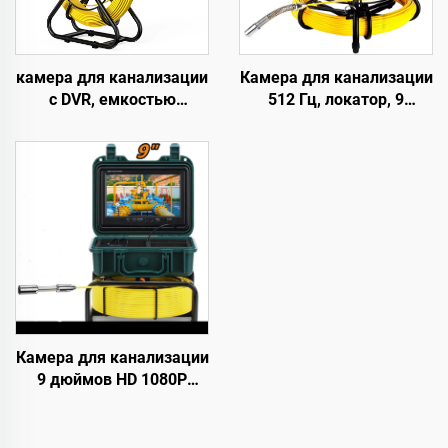
камера для канализации
Камера для канализации
с DVR, емкостью
512 Гц, локатор, 9
аккумулятора 10200
дюймов, ЖК-дисплей
мА·ч, картой памяти 32
1080P HD с
ГБ и счетчиком метров,
видеозаписью DVR 16 ГБ,
1080P, IP68, камера для
инспекционная камера
труб с HD-объективом
для труб, 12
диаметром 23 мм, с 5-
регулируемых
дюймовым монитором,
светодиодов для
длина кабеля
канализационных сетей
10/20/30/40/50 м
(опционально)
Камера для канализации
9 дюймов HD 1080P
экран, головка камеры
23 мм, камера для
инспекции труб,