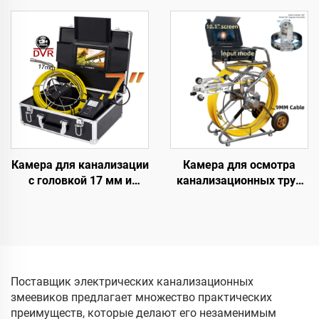
труб канализации с
дюймовый ЖК-дисплей,
сенсорным экраном 10,1
DVR, карта памяти 16 ГБ,
дюйма, измерительный
водонепроницаемая
прибор, видеокамера
камера для дренажа
для осмотра труб, SD-
IP68, эндоскоп для
карта 16 ГБ, камера для
осмотра труб
осмотра труб
Камера для канализации
Камера для осмотра
с головкой 17 мм и
канализационных труб
камерой для труб с
Заводская 10,1 дюйма
записью видео и аудио
1080P HD экран с 360°
на 16 Гб DVR,
вращающимся
водонепроницаемая
объективом Камера для
камера для дренажа и
осмотра труб и дренажа
сантехники IP68
с измерителем
Поставщик электрических канализационных
Водонепроницаемая 10-
змеевиков предлагает множество практических
200 м (опционально)
преимуществ, которые делают его незаменимым