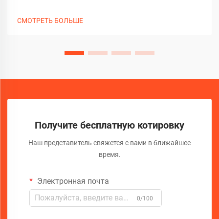
стать настоящим кошмаром для домовладельца,
особенно при наличии агрессивных корней деревьев. К
СМОТРЕТЬ БОЛЬШЕ
счастью, передовые технологии кардинально изменили
способы обнаружения и диагностики этих проблем...
Получите бесплатную котировку
Наш представитель свяжется с вами в ближайшее
время.
Электронная почта
0/100