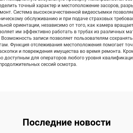
дюймовым
канализационных
еделить точный характер и местоположение засоров, разры
монт. Система высококачественной видеосъемки позволяе
нитором, длина
с видеозаписью 
ехническому обслуживанию и при подаче страховых требов
ля 10/20/30/40/50
ьной ориентации, независимо от того, как камера вращае
воляет им эффективно работать в трубах из различных ма
 (опционально)
 Возможность записи позволяет пользователям сохранять
егам. Функция отслеживания местоположения помогает точ
аскопки и повреждения имущества во время ремонта. Кром
во доступным для операторов любого уровня квалификации
 продолжительных сессий осмотра.
Последние новости