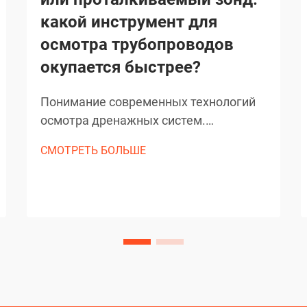
какой инструмент для
осмотра трубопроводов
окупается быстрее?
Понимание современных технологий
осмотра дренажных систем.
Сантехническая отрасль значительно
СМОТРЕТЬ БОЛЬШЕ
эволюционировала благодаря
технологическим достижениям,
особенно в методах проверки
дренажных труб. Сегодня
специалисты должны выбирать
между традиционными
телескопическими штангами и
сложными...