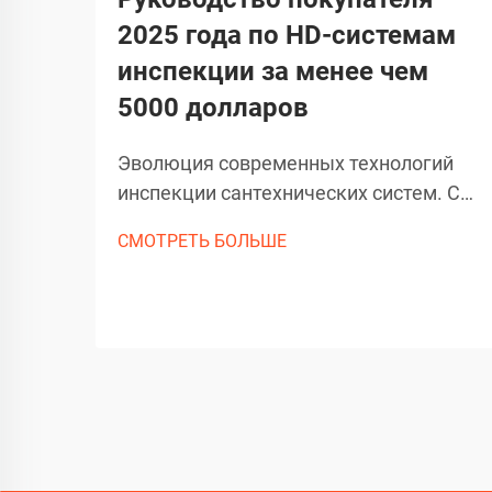
2025 года по HD-системам
инспекции за менее чем
5000 долларов
Эволюция современных технологий
инспекции сантехнических систем. С
появлением передовых технологий
СМОТРЕТЬ БОЛЬШЕ
камер для канализации
сантехническая отрасль пережила
значительные изменения. Эти
сложные инспекционные
инструменты произвели революцию в
том, как специалисты
диагностируют...