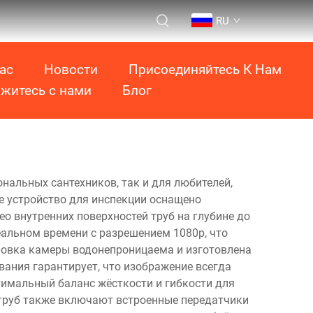
RU
ас
Новости
Присоединяйтесь К Нам
житесь с нами
Блог
нальных сантехников, так и для любителей,
е устройство для инспекции оснащено
о внутренних поверхностей труб на глубине до
альном времени с разрешением 1080p, что
оловка камеры водонепроницаема и изготовлена
вания гарантирует, что изображение всегда
тимальный баланс жёсткости и гибкости для
труб также включают встроенные передатчики