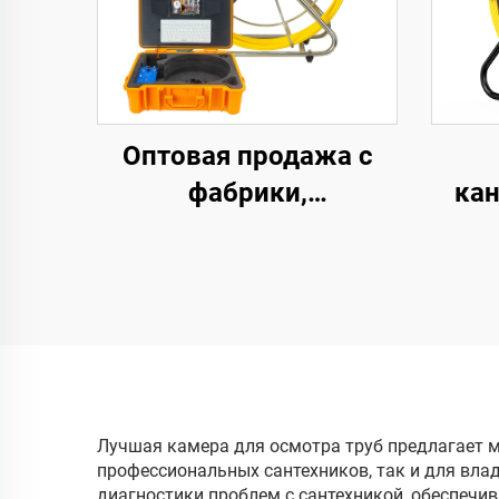
Оптовая продажа с
фабрики,
кан
телевизионная камера
для осмотра
акк
канализационных
мА·
труб, камера 1080P,
32
водонепроницаемая
мет
IP68, 9-дюймовый
каме
экран, клавиатура,
Лучшая камера для осмотра труб предлагает 
профессиональных сантехников, так и для вла
промышленная
диам
диагностики проблем с сантехникой, обеспеч