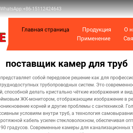
WhatsApp:
+86-15112424643
Главная страница
Продукция
О н
Применение
Свя
поставщик камер для труб
редставляет собой передовое решение как для профессио
труднодоступных трубопроводных систем. Это современно
, способной делать кристально чёткие изображения и виде
дюймовым ЖК-монитором, отображающим изображение в ре
роникновение корней и другие проблемы с сантехникой. Г
ссивным условиям внутри труб, а технология самовыравни
протяжной кабель усилен стекловолокном, обеспечивая оп
 90 градусов. Современные камеры для канализационных 