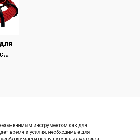
для
с
 м,
м,
ый
мм,
 для
 незаменимым инструментом как для
ает время и усилия, необходимые для
з необходимости разрушительных методов