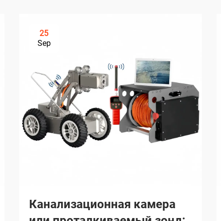
25
Sep
Канализационная камера
или проталкиваемый зонд: