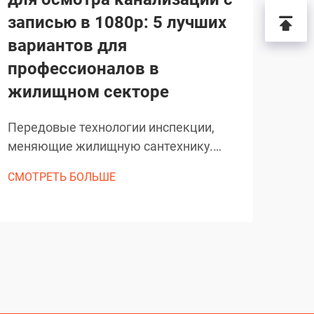
записью в 1080p: 5 лучших
бы
вариантов для
пр
профессионалов в
ра
жилищном секторе
вы
св
Передовые технологии инспекции,
меняющие жилищную сантехнику.
Осн
Развитие диагностических методов
обс
СМОТРЕТЬ БОЛЬШЕ
сантехники совершило гигантский
обо
СМО
скачок благодаря внедрению
тру
высококачественных камер для
сант
осмотра канализации. Эти сложные
пол
устройства стали незаменимыми...
осмо
эфф
проб