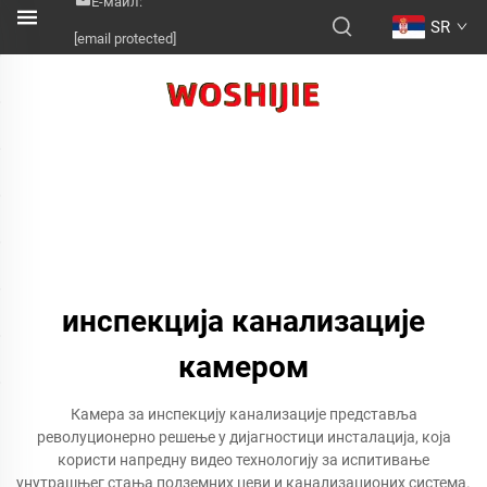
Е-маил:
SR
[email protected]
инспекција канализације
камером
Камера за инспекцију канализације представља
револуционерно решење у дијагностици инсталација, која
користи напредну видео технологију за испитивање
унутрашњег стања подземних цеви и канализационих система.