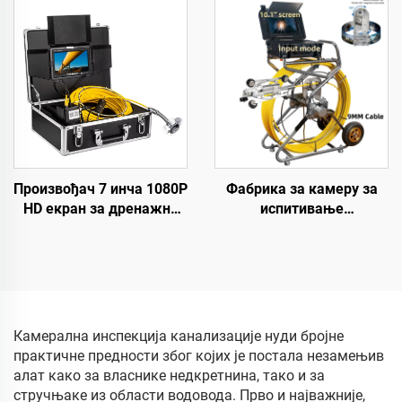
велепродаја
Niveliranjem, 23 mm Glava
индустријска камера за
za Reviziju Cevi sa
цеви Снимање видео
Lokatorom
записа Ендоскоп
Произвођач 7 инча 1080P
Фабрика за камеру за
HD екран за дренажни
испитивање
камер систем, DVR 16 GB
канализације 10,1 инча
за снимање видео
1080P HD екран са 360°
садржаја, цевни камер
ротацијским објективом,
систем са IP68
видео камера за
водонепропусном
инспекцију цеви са
заштитом за испитивање
бројачем метара,
Камерална инспекција канализације нуди бројне
канализационих линија
водонепропусна камера
практичне предности због којих је постала незамењив
за цеви 10-200м по
алат како за власнике недкретнина, тако и за
избору
стручњаке из области водовода. Прво и најважније,