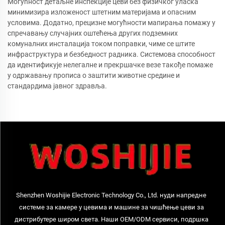
Могућност детаљне инспекције цеви без физичког уласка
минимизира изложеност штетним материјама и опасним
условима. Додатно, прецизне могућности мапирања помажу у
спречавању случајних оштећења других подземних
комуналних инсталација током поправки, чиме се штите
инфраструктура и безбедност радника. Системова способност
да идентификује нелегалне и прекршачке везе такође помаже
у одржавању прописа о заштити животне средине и
стандардима јавног здравља.
Shenzhen Woshijie Electronic Technology Co., Ltd. нуди напредне
системе за камере у цевима и машине за чишћење цеви за
дистрибутере широм света. Наши OEM/ODM сервиси, подршка