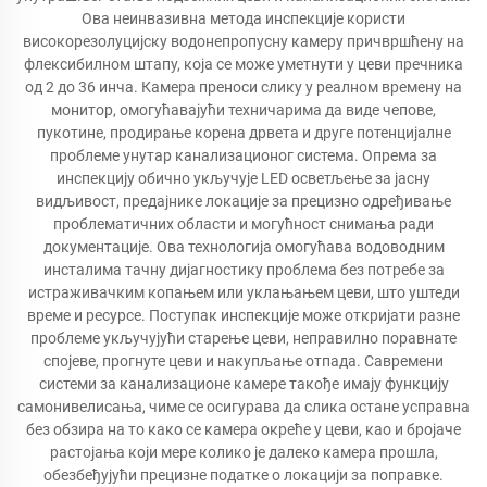
Ова неинвазивна метода инспекције користи
високорезолуцијску водонепропусну камеру причвршћену на
флексибилном штапу, која се може уметнути у цеви пречника
од 2 до 36 инча. Камера преноси слику у реалном времену на
монитор, омогућавајући техничарима да виде чепове,
пукотине, продирање корена дрвета и друге потенцијалне
проблеме унутар канализационог система. Опрема за
инспекцију обично укључује LED осветљење за јасну
видљивост, предајнике локације за прецизно одређивање
проблематичних области и могућност снимања ради
документације. Ова технологија омогућава водоводним
инсталима тачну дијагностику проблема без потребе за
истраживачким копањем или уклањањем цеви, што уштеди
време и ресурсе. Поступак инспекције може откријати разне
проблеме укључујући старење цеви, неправилно поравнате
спојеве, прогнуте цеви и накупљање отпада. Савремени
системи за канализационе камере такође имају функцију
самонивелисања, чиме се осигурава да слика остане усправна
без обзира на то како се камера окреће у цеви, као и бројаче
растојања који мере колико је далеко камера прошла,
обезбеђујући прецизне податке о локацији за поправке.