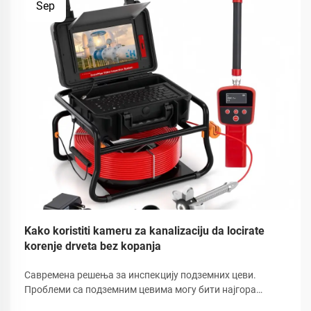
Sep
Kako koristiti kameru za kanalizaciju da locirate
korenje drveta bez kopanja
Савремена решења за инспекцију подземних цеви.
Проблеми са подземним цевима могу бити најгора
кошмара власника куће, посебно кад су у питању