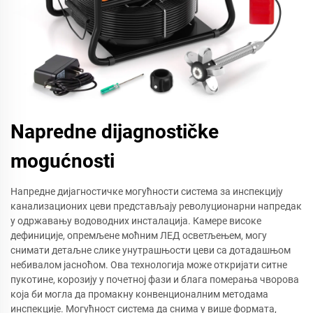
Napredne dijagnostičke
mogućnosti
Напредне дијагностичке могућности система за инспекцију
канализационих цеви представљају револуционарни напредак
у одржавању водоводних инсталација. Камере високе
дефиниције, опремљене моћним ЛЕД осветљењем, могу
снимати детаљне слике унутрашњости цеви са дотадашњом
небивалом јасноћом. Ова технологија може откријати ситне
пукотине, корозију у почетној фази и блага померања чворова
која би могла да промакну конвенционалним методама
инспекције. Могућност система да снима у више формата,