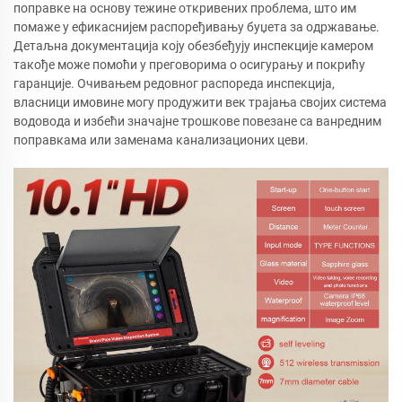
поправке на основу тежине откривених проблема, што им
помаже у ефикаснијем распоређивању буџета за одржавање.
Детаљна документација коју обезбеђују инспекције камером
такође може помоћи у преговорима о осигурању и покрићу
гаранције. Очивањем редовног распореда инспекција,
власници имовине могу продужити век трајања својих система
водовода и избећи значајне трошкове повезане са ванредним
поправкама или заменама канализационих цеви.