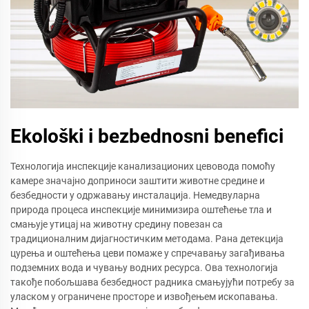
Ekološki i bezbednosni benefici
Технологија инспекције канализационих цевовода помоћу
камере значајно доприноси заштити животне средине и
безбедности у одржавању инсталација. Немедвуларна
природа процеса инспекције минимизира оштећење тла и
смањује утицај на животну средину повезан са
традиционалним дијагностичким методама. Рана детекција
цурења и оштећења цеви помаже у спречавању загађивања
подземних вода и чувању водних ресурса. Ова технологија
такође побољшава безбедност радника смањујући потребу за
уласком у ограничене просторе и извођењем ископавања.