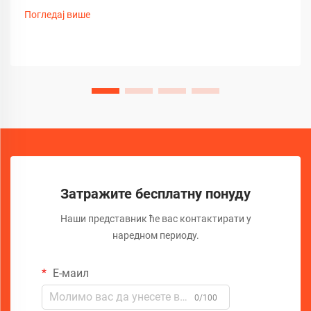
инвазивни корени дрвећа. Срећом, напредна технологија
Погледај више
револуционирала је начин на који откривамо и
дијагностикујемо ове проблеме...
Затражите бесплатну понуду
Наши представник ће вас контактирати у
наредном периоду.
Е-маил
0/100