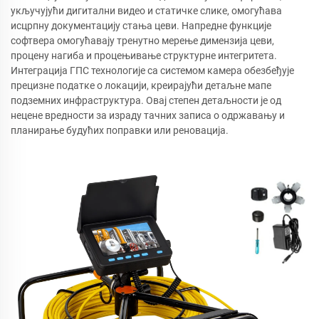
укључујући дигитални видео и статичке слике, омогућава
исцрпну документацију стања цеви. Напредне функције
софтвера омогућавају тренутно мерење димензија цеви,
процену нагиба и процењивање структурне интегритета.
Интеграција ГПС технологије са системом камера обезбеђује
прецизне податке о локацији, креирајући детаљне мапе
подземних инфраструктура. Овај степен детаљности је од
нецене вредности за израду тачних записа о одржавању и
планирање будућих поправки или реновација.