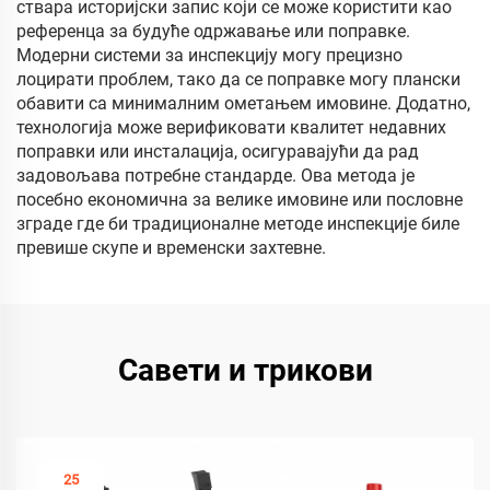
ствара историјски запис који се може користити као
референца за будуће одржавање или поправке.
Модерни системи за инспекцију могу прецизно
лоцирати проблем, тако да се поправке могу плански
обавити са минималним ометањем имовине. Додатно,
технологија може верификовати квалитет недавних
поправки или инсталација, осигуравајући да рад
задовољава потребне стандарде. Ова метода је
посебно економична за велике имовине или пословне
зграде где би традиционалне методе инспекције биле
превише скупе и временски захтевне.
Савети и трикови
25