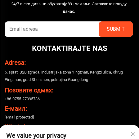
24/7 и еко-дизајни обухватају 89+ земаља. Затражите понуду
данас.
KONTAKTIRAJTE NAS
Adresa:
5. sprat, B2B zgrada, industrijska zona Yingzhan, Kengzi ulica, okrug
Pingshan, grad Shenzhen, pokrajina Guangdong
Позовите одмах:
+86-0755-27095786
Е-маил:
[email protected]
WhatsApp:
We value your privacy
+86-15112424643