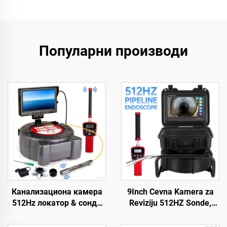
Популарни производи
Канализациона камера
9Inch Cevna Kamera za
512Hz локатор & сонда
Reviziju 512HZ Sonde,
Самонивелирна мера 9
Industrijski Endoskop sa
инча HD екран Фабричка
Automatskim