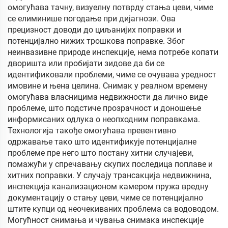
омогућава тачну, визуелну потврду стања цеви, чиме
се елиминише погодање при дијагнози. Ова
прецизност доводи до циљанијих поправки и
потенцијално нижих трошкова поправке. Због
неинвазивне природе инспекције, нема потребе копати
дворишта или пробијати зидове да би се
идентификовали проблеми, чиме се очувава уредност
имовине и њена целина. Снимак у реалном времену
омогућава власницима недвижности да лично виде
проблеме, што подстиче прозрачност и доношење
информисаних одлука о неопходним поправкама.
Технологија такође омогућава превентивно
одржавање тако што идентификује потенцијалне
проблеме пре него што постану хитни случајеви,
помажући у спречавању скупих последица поплаве и
хитних поправки. У случају трансакција недвижнина,
инспекција канализационом камером пружа вредну
документацију о стању цеви, чиме се потенцијално
штите купци од неочекиваних проблема са водоводом.
Могућност снимања и чувања снимака инспекције