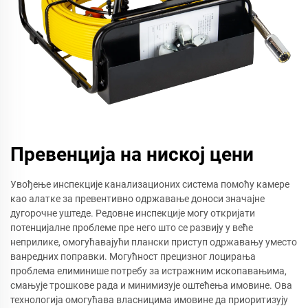
Превенција на ниској цени
Увођење инспекције канализационих система помоћу камере
као алатке за превентивно одржавање доноси значајне
дугорочне уштеде. Редовне инспекције могу откријати
потенцијалне проблеме пре него што се развију у веће
неприлике, омогућавајући плански приступ одржавању уместо
ванредних поправки. Могућност прецизног лоцирања
проблема елиминише потребу за истражним ископавањима,
смањује трошкове рада и минимизује оштећења имовине. Ова
технологија омогућава власницима имовине да приоритизују