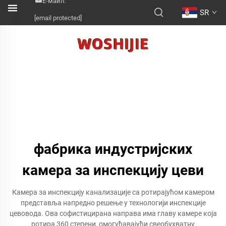
Е-маил:
SR
[email protected]
фабрика индустријских
камера за инспекцију цеви
Камера за инспекцију канализације са ротирајућом камером
представља напредно решење у технологији инспекције
цевовода. Ова софистицирана направа има главу камере која
ротира 360 степени, омогућавајући свеобухватну