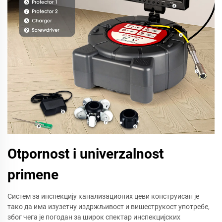
Otpornost i univerzalnost
primene
Систем за инспекцију канализационих цеви конструисан је
тако да има изузетну издржљивост и вишеструкост употребе,
због чега је погодан за широк спектар инспекцијских