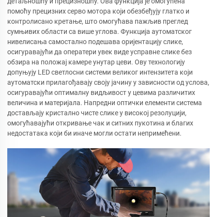
детаљношћу и прецизношћу. Ова функција је омогућена
помоћу прецизних серво мотора који обезбеђују глатко и
контролисано кретање, што омогућава пажљив преглед
сумњивих области са више углова. Функција аутоматског
нивелисања самостално подешава оријентацију слике,
осигуравајући да оператери увек виде усправне слике без
обзира на положај камере унутар цеви. Ову технологију
допуњују LED светлосни системи великог интензитета који
аутоматски прилагођавају своју јачину у зависности од услова,
осигуравајући оптималну видљивост у цевима различитих
величина и материјала. Напредни оптички елементи система
достављају кристално чисте слике у високој резолуцији,
омогућавајући откривање чак и ситних пукотина и благих
недостатака који би иначе могли остати непримећени.