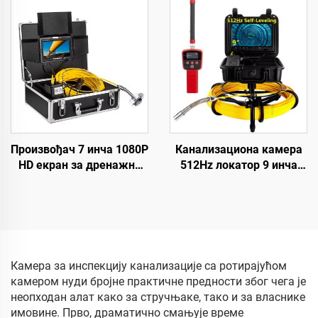
са батеријом од 10200
Niveliranjem, 23 mm Glava
mAh, 23 мм HD сочивом,
za Reviziju Cevi sa
дренажни камер систем
Lokatorom
са 5 инча монитором,
дужина кабла по избор:
10/20/30/40/50 метара
Произвођач 7 инча 1080P
Канализациона камера
HD екран за дренажни
512Hz локатор 9 инча
камер систем, DVR 16 GB
1080P HD екран са 16GB
за снимање видео
DVR видео снимање,
садржаја, цевни камер
камера за инспекцију
систем са IP68
цеви 12 регулажних LED-
водонепропусном
ова за канализациону
заштитом за испитивање
линију
Камера за инспекцију канализације са ротирајућом
канализационих линија
камером нуди бројне практичне предности због чега је
неопходан алат како за стручњаке, тако и за власнике
имовине. Прво, драматично смањује време