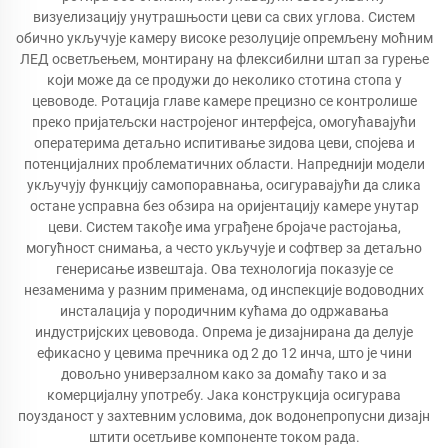
визуелизацију унутрашњости цеви са свих углова. Систем
обично укључује камеру високе резолуције опремљену моћним
ЛЕД осветљењем, монтирану на флексибилни штап за гурење
који може да се продужи до неколико стотина стопа у
цевоводе. Ротација главе камере прецизно се контролише
преко пријатељски настројеног интерфејса, омогућавајући
оператерима детаљно испитивање зидова цеви, спојева и
потенцијалних проблематичних области. Напреднији модели
укључују функцију самопоравнања, осигуравајући да слика
остане усправна без обзира на оријентацију камере унутар
цеви. Систем такође има уграђене бројаче растојања,
могућност снимања, а често укључује и софтвер за детаљно
генерисање извештаја. Ова технологија показује се
незаменима у разним применама, од инспекције водоводних
инсталација у породичним кућама до одржавања
индустријских цевовода. Опрема је дизајнирана да делује
ефикасно у цевима пречника од 2 до 12 инча, што је чини
довољно универзалном како за домаћу тако и за
комерцијалну употребу. Јака конструкција осигурава
поузданост у захтевним условима, док водонепропусни дизајн
штити осетљиве компоненте током рада.