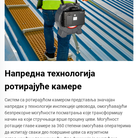
Напредна технологија
ротирајуће камере
Систем са ротирајућом камером представља значајан
напредак у технологији инспекције цевовода, омогућавајући
безпрекорне могућности посматрања које трансформишу
начин на који стручњаци врше процену цеви. Могућност
ротације главе камере за 360 степени омогућава оператерима
да испитају сваки део површине цеви са изузетном