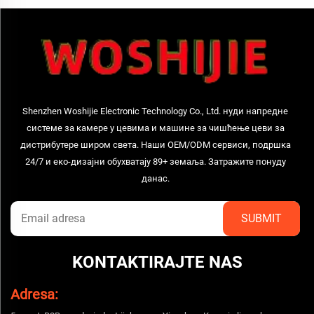
Shenzhen Woshijie Electronic Technology Co., Ltd. нуди напредне
системе за камере у цевима и машине за чишћење цеви за
дистрибутере широм света. Наши OEM/ODM сервиси, подршка
24/7 и еко-дизајни обухватају 89+ земаља. Затражите понуду
данас.
KONTAKTIRAJTE NAS
Adresa: