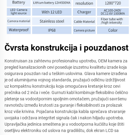
Čvrsta konstrukcija i pouzdanost
Konstruisan za zahtevnu profesionalnu upotrebu, OEM kamera za
pregled kanalizacionih cevi poseduje izuzetnu kvalitetu izrade koja
osigurava pouzdan rad u teškim uslovima. Glava kamere izrađena
je od aluminijuma vojnog standarda, pružajući odličnu izdržljivost
uz kompaktnu konstrukciju koja omogućava kretanje kroz cevi
prečnika od 2 inča i veće. Gurnuti kabl kombinuje fleksibilno čelično
pletenje sa vodootpornim spoljnim omotačem, pružajući savršenu
ravnotežu između krutosti za guranje i fleksibilnosti za prolazak
kroz više krivina. Pojačana konstrukcija kabla sprečava stvaranje
uvojaka i održava integritet signala čak i nakon hiljadu upotreba.
Upravljačka jedinica smeštena je u vodootporna kućištu koje štiti
osetljivu elektroniku od uslova na gradilištu, dok ekran LCD sa