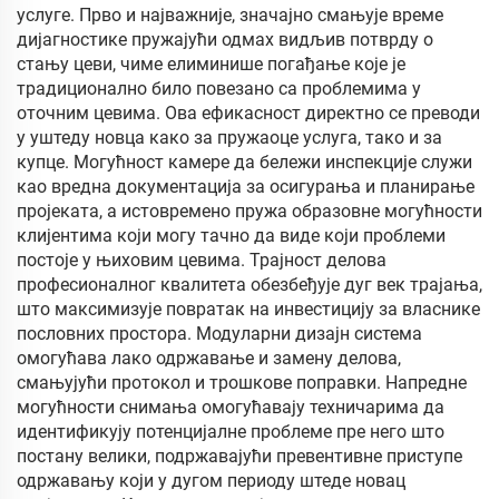
услуге. Прво и најважније, значајно смањује време
дијагностике пружајући одмах видљив потврду о
стању цеви, чиме елиминише погађање које је
традиционално било повезано са проблемима у
оточним цевима. Ова ефикасност директно се преводи
у уштеду новца како за пружаоце услуга, тако и за
купце. Могућност камере да бележи инспекције служи
као вредна документација за осигурања и планирање
пројеката, а истовремено пружа образовне могућности
клијентима који могу тачно да виде који проблеми
постоје у њиховим цевима. Трајност делова
професионалног квалитета обезбеђује дуг век трајања,
што максимизује повратак на инвестицију за власнике
пословних простора. Модуларни дизајн система
омогућава лако одржавање и замену делова,
смањујући протокол и трошкове поправки. Напредне
могућности снимања омогућавају техничарима да
идентификују потенцијалне проблеме пре него што
постану велики, подржавајући превентивне приступе
одржавању који у дугом периоду штеде новац