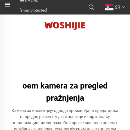
Е-маил:
SR
[email protected]
oem kamera za pregled
pražnjenja
Камера за инспекцију одвода произвођача представља
напредно решење у дијагностици и одржавању
канализационих система. Ова професионална опрема
комбинује напредну технологију снимања са чврстом