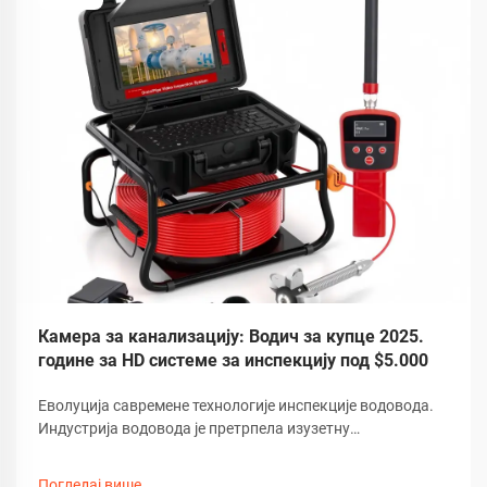
Камера за канализацију: Водич за купце 2025.
године за HD системе за инспекцију под $5.000
Еволуција савремене технологије инспекције водовода.
Индустрија водовода је претрпела изузетну
трансформацију услед развоја напредне технологије
камера за канализацију. Ови софистицирани алати за
Погледај више