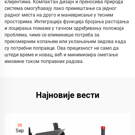
клијентима. Компактан дизајн и преносива природа
система омогућавају лако премештање са једног
радног места на друго и маневрисање у тесним
просторима. Интеграција функција бројања растојања
и лоцирања помаже у тачном одређивању положаја
проблема, чиме се елиминише потреба за
прекомерним копањем или уклањањем зидова када
су потребни поправци. Ова прецизност не само да
штеди време и новац, већ и минимизира ометање
имовине током поправних радова.
Најновије вести
25
Sep