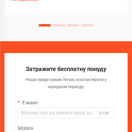
инспекцију револуционизовали су начин на који
стручњаци дијагностикују...
Затражите бесплатну понуду
Наши представник ће вас контактирати у
наредном периоду.
Е-маил
0/100
Mobilni