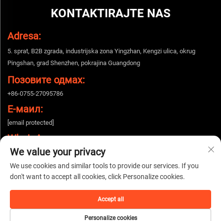
KONTAKTIRAJTE NAS
Adresa:
5. sprat, B2B zgrada, industrijska zona Yingzhan, Kengzi ulica, okrug
Pingshan, grad Shenzhen, pokrajina Guangdong
Позовите одмах:
+86-0755-27095786
Е-маил:
[email protected]
WhatsApp:
We value your privacy
+86-15112424643
We use cookies and similar tools to provide our services. If you
don't want to accept all cookies, click Personalize cookies.
Autorska prava © 2025 China Shenzhen Woshijie Electronic Technology Co.,
Ltd. Sva prava zadržana. |
Политика приватности
Accept all
Personalize cookies