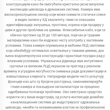
конструкцијом како би омогућила кристално јасне визуелне
инспекције цевовода и дренажних система. Камера има
високорезолуциони сензор који може снимати статичке слике
и видео записе у ХД квалитету, чиме се олакшава
идентификација запушења, пукотина, корена који продиру у
цеви и других проблема на цевима. Флексибилни кабл, који се
обично протеже од 30 до 100 метара, појачан је трајним
материјалима како би издржао честу употребу у захтевним
условима. Глава камере опремљена је моћним ЛЕД светлима
која обезбеђују оптимално осветљење у тамним цевима, док
њена водонепропусна конструкција гарантише поуздан рад у
влажним условима. Управљачка јединица има интуитивно
суучеље са великим ЛЦД екраном за преглед у реалном
времену и уградене могућности снимања ради документације и
извештавања клијената. Напреднији модели често укључују
функције као што су бројачи растојања, самонивелирајуће
главе камера и локацијски сигнализатори за прецизно
одређивање положаја проблема. Ово свестрано средство
користи се у више индустрија, од услуга инспекције домаћих
канализационих система до индустријског одржавања
цевовода, чинећи га незамењивим алатом за професионалне