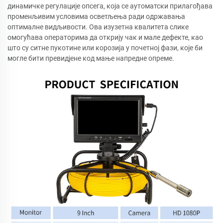
динамичке регулације опсега, која се аутоматски прилагођава
променљивим условима осветљења ради одржавања
оптималне видљивости. Ова изузетна квалитета слике
омогућава операторима да открију чак и мале дефекте, као
што су ситне пукотине или корозија у почетној фази, које би
могле бити превидјене код мање напредне опреме.