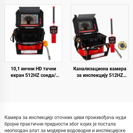
10,1 инча тачни екран
Automatskim
метар бројача
Niveliranjem, 23 mm Glava
инспекциона видео
za Reviziju Cevi sa
камера за цеви 16GB
Lokatorom
картица дренажна
камера
10,1 инчни HD тачни
Канализациона камера
екран 512HZ сонда/
за инспекцију 512HZ
предајник Камера за
Сонде/
дренажу и канализацију
Предајник+Локатор/
16GB картица видео и
Пријемник, Камера за
аудио снимање камера
канализацију са 10,1 инч
за инспекцију цеви
1080P тач скрин метар
бројач 16GB
Камера за инспекцију оточних цеви произвођача нуди
аудио+видео за
бројне практичне предности због којих је постала
инспекцију цеви
неопходан алат за модерне водоводне и инспекцијске