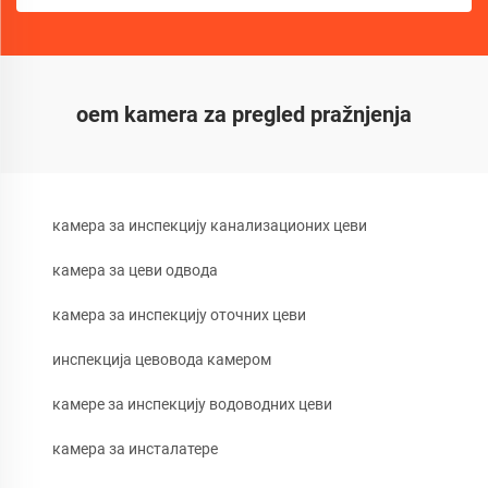
oem kamera za pregled pražnjenja
камера за инспекцију канализационих цеви
камера за цеви одвода
камера за инспекцију оточних цеви
инспекција цевовода камером
камере за инспекцију водоводних цеви
камера за инсталатере