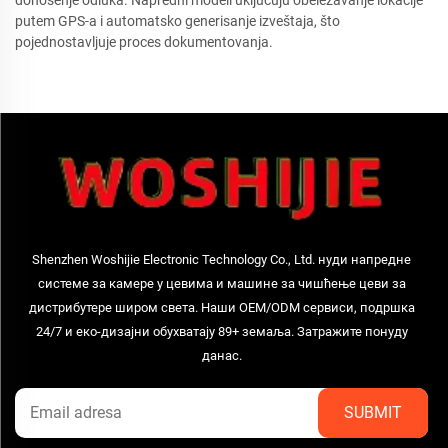
putem GPS-a i automatsko generisanje izveštaja, što
pojednostavljuje proces dokumentovanja.
Shenzhen Woshijie Electronic Technology Co., Ltd. нуди напредне
системе за камере у цевима и машине за чишћење цеви за
дистрибутере широм света. Наши OEM/ODM сервиси, подршка
24/7 и еко-дизајни обухватају 89+ земаља. Затражите понуду
данас.