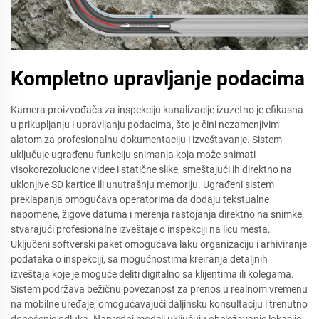
Kompletno upravljanje podacima
Kamera proizvođača za inspekciju kanalizacije izuzetno je efikasna
u prikupljanju i upravljanju podacima, što je čini nezamenjivim
alatom za profesionalnu dokumentaciju i izveštavanje. Sistem
uključuje ugrađenu funkciju snimanja koja može snimati
visokorezolucione videe i statične slike, smeštajući ih direktno na
uklonjive SD kartice ili unutrašnju memoriju. Ugrađeni sistem
preklapanja omogućava operatorima da dodaju tekstualne
napomene, žigove datuma i merenja rastojanja direktno na snimke,
stvarajući profesionalne izveštaje o inspekciji na licu mesta.
Uključeni softverski paket omogućava laku organizaciju i arhiviranje
podataka o inspekciji, sa mogućnostima kreiranja detaljnih
izveštaja koje je moguće deliti digitalno sa klijentima ili kolegama.
Sistem podržava bežičnu povezanost za prenos u realnom vremenu
na mobilne uređaje, omogućavajući daljinsku konsultaciju i trenutno
donošenje odluka. Napredni modeli uključuju obeležavanje lokacije