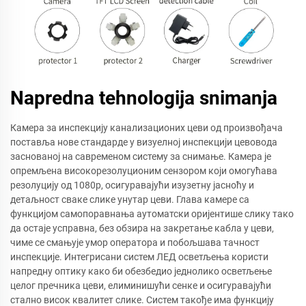
Napredna tehnologija snimanja
Камера за инспекцију канализационих цеви од произвођача
поставља нове стандарде у визуелној инспекцији цевовода
заснованој на савременом систему за снимање. Камера је
опремљена високорезолуционим сензором који омогућава
резолуцију од 1080p, осигуравајући изузетну јасноћу и
детаљност сваке слике унутар цеви. Глава камере са
функцијом самопоравнања аутоматски оријентише слику тако
да остаје усправна, без обзира на закретање кабла у цеви,
чиме се смањује умор оператора и побољшава тачност
инспекције. Интегрисани систем ЛЕД осветљења користи
напредну оптику како би обезбедио једнолико осветљење
целог пречника цеви, елиминишући сенке и осигуравајући
стално висок квалитет слике. Систем такође има функцију