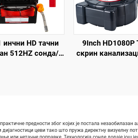
1 инчни HD тачни
9Inch HD1080P 
ан 512HZ сонда/
скрин канализац
дајник Камера за
камера са 512
дренажу и
Сонде&Самониве
нализацију 16GB
бројач за инспек
ица видео и аудио
домаћински
имање камера за
цевовода
нспекцију цеви
 практичне предности због којих је постала незаобилазан 
ијагностици цеви тако што пружа директну визуелну потв
ање или нетачне поправке. Технологија сонде додаје још 