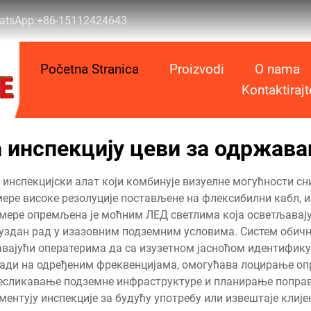
atsApp:
+86-15112424643
Početna Stranica
Proizvodi
O nama
Kontaktiraj
а инспекцију цеви за одржава
н инспекцијски алат који комбинује визуелне могућности 
ере високе резолуције постављене на флексибилни кабл, и
камере опремљена је моћним ЛЕД светлима која осветљавају
уздан рад у изазовним подземним условима. Систем обичн
авајући оператерима да са изузетном јасноћом идентификуј
 ради на одређеним фреквенцијама, омогућава лоцирање оп
ресликавање подземне инфраструктуре и планирање поправ
ентују инспекције за будућу употребу или извештаје клије