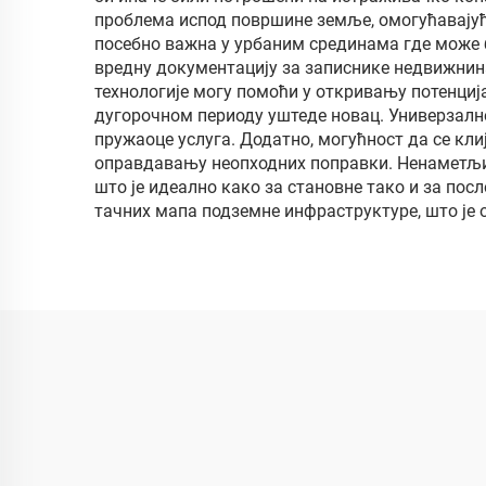
проблема испод површине земље, омогућавајућ
посебно важна у урбаним срединама где може 
вредну документацију за записнике недвижнина
технологије могу помоћи у откривању потенциј
дугорочном периоду уштеде новац. Универзалн
пружаоце услуга. Додатно, могућност да се кл
оправдавању неопходних поправки. Ненаметљив
што је идеално како за становне тако и за пос
тачних мапа подземне инфраструктуре, што је 