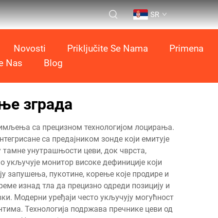
SR
Novosti
Priključite Se Nama
Primena
te Nas
Blog
ње зграда
снимљења са прецизном технологијом лоцирања.
нтегрисане са предајником зонде који емитује
 тамне унутрашњости цеви, док чврста,
о укључује монитор високе дефиниције који
у запушења, пукотине, корење које продире и
реме изнад тла да прецизно одреди позицију и
ки. Модерни уређаји често укључују могућност
нтима. Технологија подржава пречнике цеви од