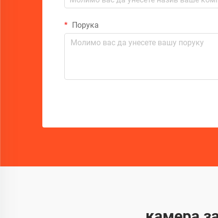
Порука
камера з