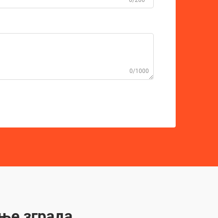
0/200
0/1000
ње зграда