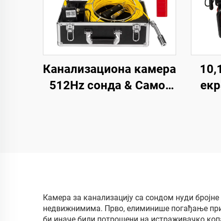
Канализациона камера
10,
512Hz сонда & Само-
екр
нивелирајућа 7 инча
пре
HD екран DVR 16GB
дренажна камера
ка
Водонепропусна IP68
карт
ендоскоп камера за
сн
инспекцију цеви
и
Камера за канализацију са сондом нуди бројне
недвижнимима. Прво, елиминише погађање при д
би иначе били потрошени на истраживачко коп