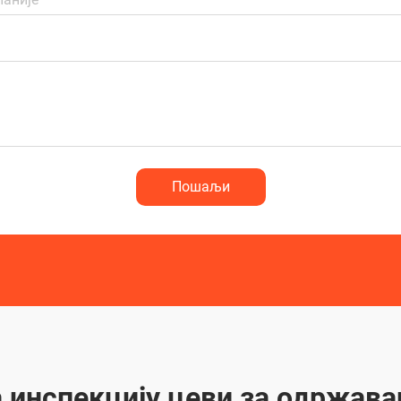
Пошаљи
а инспекцију цеви за одржава