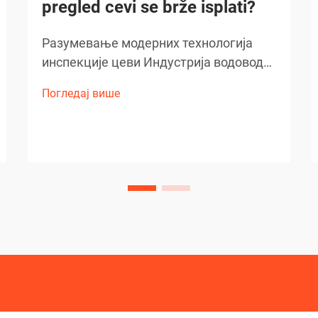
pregled cevi se brže isplati?
Разумевање модерних технологија
инспекције цеви Индустрија водовода
се драматично развила због
Погледај више
технолошког напретка, посебно у
методама инспекције цеви.
Данашњим стручњацима предстоји
избор између традиционалних
гурајућих штапова и напреднијих...