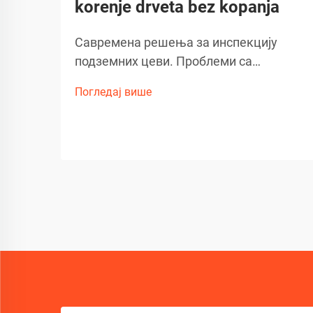
korenje drveta bez kopanja
Савремена решења за инспекцију
подземних цеви. Проблеми са
подземним цевима могу бити најгора
Погледај више
кошмара власника куће, посебно кад
су у питању инвазивни корени дрвећа.
Срећом, напредна технологија
револуционирала је начин на који
откривамо и дијагностикујемо ове
проблеме...