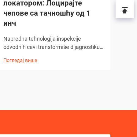
локатором: Лоцирајте
pri
чепове са тачношћу од 1
Ovla
инч
domu
održ
Napredna tehnologija inspekcije
Погл
napr
odvodnih cevi transformiše dijagnostiku
cevi.
ispod zemlje. Razvoj plinskih
tran
Погледај више
dijagnostičkih metoda napredovao je
pris
ogromnim korakom uz uvođenje
cevi
sofisticirane tehnologije kamera za
kanalizaciju. Ovi najsavremeniji uređaji su
transformisali...