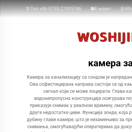
Тел:
+86-0755-27095786
Е-маил:
Wh
камера з
Камера за канализацију са сондом је напреда
Ова софистицирана направа састоји се од кам
сигнал који се може лоцирати. Глава 
водонепропусна конструкција осигурава по
приказује снимак у реалном времену, омогућ
друге недостатке цеви. Функција зонде, која
дубину главе камере, што је незамењиво за п
снимања, омогућавајући оператерима да докум