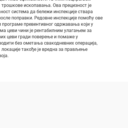
 трошкове ископавања. Ова прецизност је
ност система да бележи инспекције ствара
осле поправки. Редовне инспекције помоћу ове
и програме превентивног одржавања који у
ма цеви чини је рентабилним улагањем за
вих цеви гради поверење и помаже у
водити без ометања свакодневних операција,
а локације такође је вредна за прављење
оја.