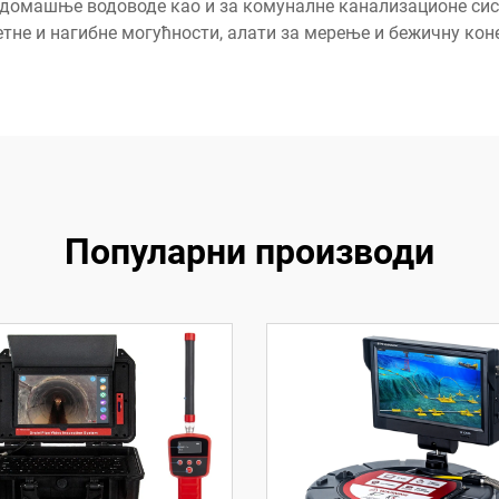
а домашње водоводе као и за комуналне канализационе си
етне и нагибне могућности, алати за мерење и бежичну коне
Популарни производи