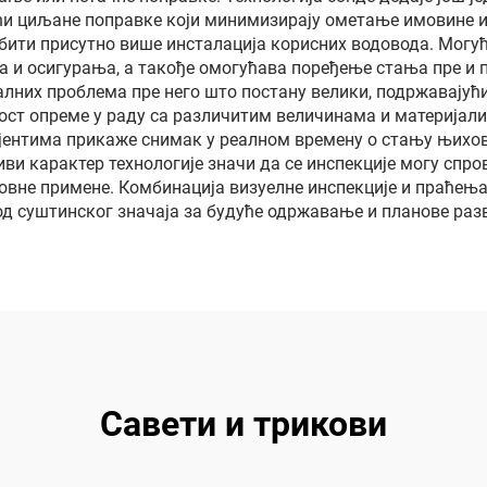
и циљане поправке који минимизирају ометање имовине и
бити присутно више инсталација корисних водовода. Могућ
 и осигурања, а такође омогућава поређење стања пре и п
алних проблема пре него што постану велики, подржавајућ
ост опреме у раду са различитим величинама и материјали
ијентима прикаже снимак у реалном времену о стању њихо
и карактер технологије значи да се инспекције могу спро
ловне примене. Комбинација визуелне инспекције и праћењ
од суштинског значаја за будуће одржавање и планове разв
Савети и трикови