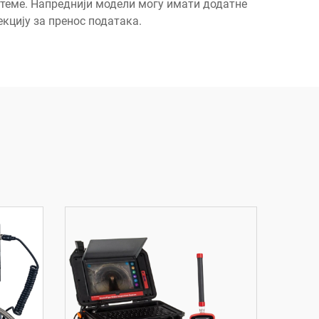
стеме. Напреднији модели могу имати додатне
кцију за пренос података.