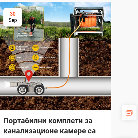
30
3
Sep
Se
Портабилни комплети за
Vod
канализационе камере са
Kor