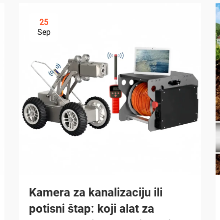
25
Sep
Kamera za kanalizaciju ili
potisni štap: koji alat za