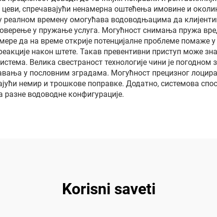
 цеви, спречавајући ненамерна оштећења имовине и околин
у реалном времену омогућава водоводњацима да клијенти
поверење у пружање услуга. Могућност снимања пружа вре
ере да на време открије потенцијалне проблеме помаже у
еакције након штете. Такав превентивни приступ може з
стема. Велика свестраност технологије чини је погодном з
вања у пословним зградама. Могућност прецизног лоцира
ајући немир и трошкове поправке. Додатно, системова спо
а разне водоводне конфигурације.
Korisni saveti