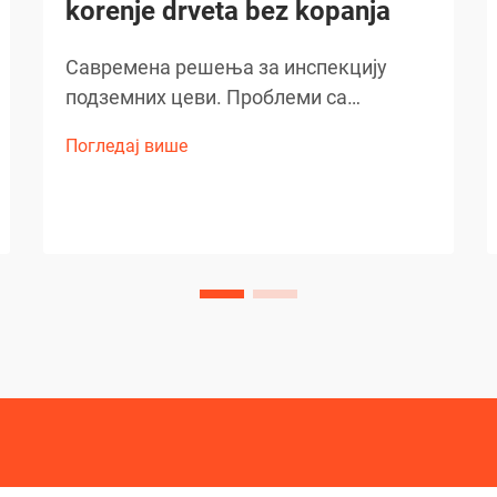
korenje drveta bez kopanja
Савремена решења за инспекцију
подземних цеви. Проблеми са
подземним цевима могу бити најгора
Погледај више
кошмара власника куће, посебно кад
су у питању инвазивни корени дрвећа.
Срећом, напредна технологија
револуционирала је начин на који
откривамо и дијагностикујемо ове
проблеме...