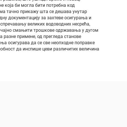
е која би могла бити потребна код
ма тачно прикажу шта се дешава унутар
дну документацију за захтеве осигурања и
 спречавању великих водоводних несрећа,
начајно смањити трошкове одржавања у дугом
а разне примене, од прегледа станове
ња осигурава да се све неопходне поправке
собност да инспише цеви различитих величина