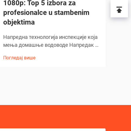
1080p: Top 5 izbora za
ка
profesionalce u stambenim
чин
objektima
тр
Напредна технологија инспекције која
Раз
мења домашње водоводе Напредак у
инс
дијагностици водоводних инсталација
Напр
Погледај више
Погл
направио је велики скок напред услед
рево
увођења високодефинисане
при
технологије канализационе камере.
цево
Ови напредни уређаји су постали
тран
незаобилазни...
кана
неза