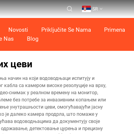
SR
Novosti
Priključite Se Nama
Primena
te Nas
Blog
их цеви
ња начин на који водоводњаци испитују и
г кабла са камером високе резолуције на врху,
видео-снимак у реалном времену на монитор,
блеме без потребе за инвазивним копањем или
ење унутрашњости цеви, омогућавајући јасну
ко је далеко камера продрла, што помаже у
ућава водоводњацима да документују своје
но одржавање, детектовање цурења и прецизну