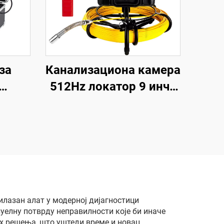
за
Канализациона камера
512Hz локатор 9 инча
цеви
1080P HD екран са
 за
16GB DVR видео
 DVR
снимање, камера за
о
инспекцију цеви 12
ажни
регулажних LED-ова за
ем са
канализациону линију
усном
илазан алат у модерној дијагностици
уелну потврду неправилности које би иначе
х решења, што уштеди време и новац.