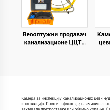
Веооптужни продавач
Каме
канализационе ЦЦТВ
цев
камере 1080п,
51
водонепропусна ИП68,
кана
9 инчни екран,
индустријска видео
инспекциона камера
Камера за инспекцију канализационих цеви нуди
инсталација. Прво и најважније, елиминише по
захтевале претпоставке или обимно копање. Ов