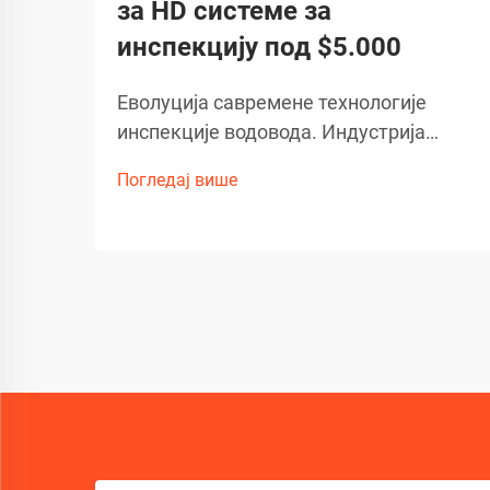
за HD системе за
инспекцију под $5.000
Еволуција савремене технологије
инспекције водовода. Индустрија
водовода је претрпела изузетну
Погледај више
трансформацију услед развоја
напредне технологије камера за
канализацију. Ови софистицирани
алати за инспекцију
револуционизовали су начин на који
стручњаци дијагностикују...