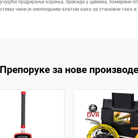
ључујући продирање корења, прекиде у цевима, померене сп
тима чини је неопходним алатом како за становне тако и
Препоруке за нове производ