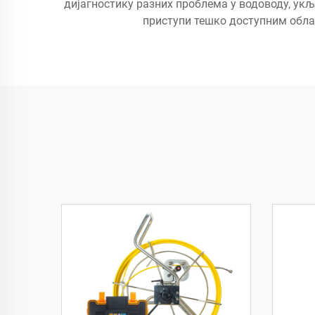
дијагностику разних проблема у водоводу, ук
приступи тешко доступним облас