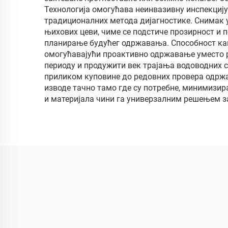
Технологија омогућава неинвазивну инспекцију
традиционалних метода дијагностике. Снимак 
њихових цеви, чиме се подстиче прозирност и 
планирање будућег одржавања. Способност кам
омогућавајући проактивно одржавање уместо р
периоду и продужити век трајања водоводних си
приликом куповине до редовних провера одржа
изводе тачно тамо где су потребне, минимизир
и материјала чини га универзалним решењем з