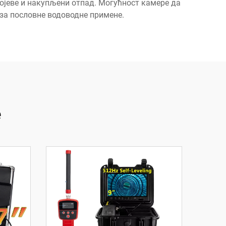
ојеве и накупљени отпад. Могућност камере да
 за пословне водоводне примене.
е