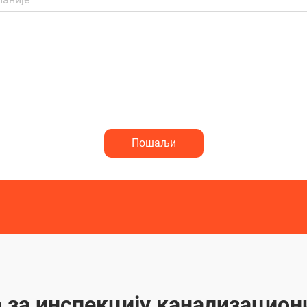
Пошаљи
 за инспекцију канализацион