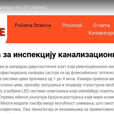
atsApp:
+86-15112424643
Početna Stranica
Proizvodi
O nama
Kontaktiraj
 за инспекцију канализацион
ви је напредан дијагностички алат који револуционално ме
софистицирана направа састоји се од флексибилног оптичко
не системе цеви пречника од 1 до 4 инча. Камера преноси 
стање цеви, пронађу запушења и лоцирају структурне про
у уграђене LED система осветљења који обезбеђују осветљ
према обично укључује бројаче растојања који мере коли
 Многи модели такође имају могућност снимања, што омог
а клијентима. Ова технологија је незамењива за превентив