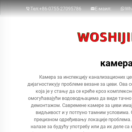
Тел:
+86-0755-27095786
Е-маил:
Wh
камера
Камера за инспекцију канализационих це
дијагностикују проблеме везане за цеви. Ова 
која је у стању да се креће кроз комплекс
омогућавајући водоводњацима да виде тачно 
демонтажом. Савремене камере за цеви имај
видљивост и у потпуно тамним условима. О
прецизном одређивању локације проблема.
налазе за будућу употребу или да их деле с