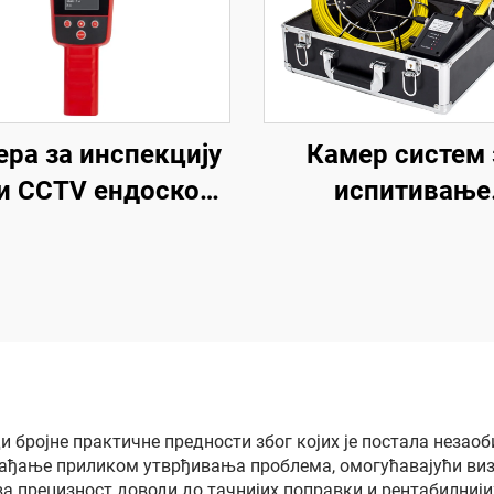
ра за инспекцију
Камер систем 
и CCTV ендоскоп
испитивање
2HZ пријемник,
канализационих 
лизациона камера
17 мм са главом
са локатором
снимање и 16 GB
видео и ауди
снимањем, дрен
цевни камер сист
IP68 водонепроп
 бројне практичне предности због којих је постала незаоб
гађање приликом утврђивања проблема, омогућавајући виз
заштитом
а прецизност доводи до тачнијих поправки и рентабилнији