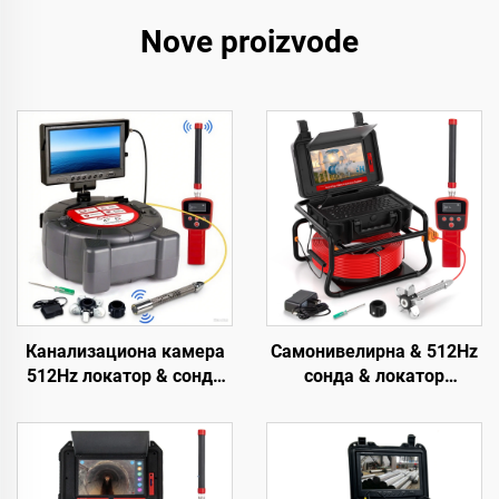
Nove proizvode
Канализациона камера
Самонивелирна & 512Hz
512Hz локатор & сонда
сонда & локатор
Самонивелирна мера 9
канализационе камере
инча HD екран Фабричка
10,1 инча тачни екран
велепродаја
метар бројача
индустријска камера за
инспекциона видео
цеви Снимање видео
камера за цеви 16GB