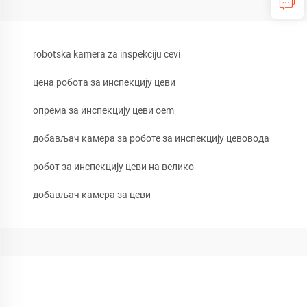
robotska kamera za inspekciju cevi
цена робота за инспекцију цеви
опрема за инспекцију цеви oem
добављач камера за роботе за инспекцију цевовода
робот за инспекцију цеви на велико
добављач камера за цеви