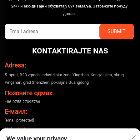
24/7 и еко-дизајни обухватају 89+ земаља. Затражите понуду
данас.
KONTAKTIRAJTE NAS
Adresa:
5. sprat, B2B zgrada, industrijska zona Yingzhan, Kengzi ulica, okrug
Pingshan, grad Shenzhen, pokrajina Guangdong
Позовите одмах:
+86-0755-27095786
Е-маил:
[email protected]
WhatsApp:
We value your privacy
+86-15112424643