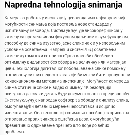
Napredna tehnologija snimanja
Камера за роботску инспекцију цевовода има најсавременије
могућности снимања која поставља нове стандарде у
испитивању цевовода. Систем укључује високодефинисану
камеру са променљивом фокусном даљином и зум функцијом,
способну да снима изузетно јасне слике чак и у неповољним
условима осветљења. Напредни систем ЛЕД осветљења
камере аутоматски се прилагођава како би обезбедио
оптималну видљивост без обзира на величину или материјал
цеви. Технологија дигиталног побољшавања слике помаже у
откривању ситних недостатака који би могли бити пропуштени
конвенционалним методама инспекције. Могућност камере да
снима статичне слике и видео снимке у 4К резолуцији
осигурава да сваки детаљ буде документован са прецизношћу.
Систем укључује напредан софтвер за обраду и анализу слика,
омогућавајући детаљно мерење недостатака и исцрпно
извештавање. Ова технологија снимања посебно је корисна за
откривање првих знакова оштећења цеви, омогућавајући
превентивно одржавање пре него што дође до већих
проблема.