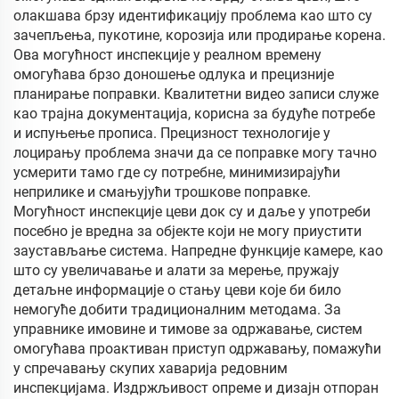
олакшава брзу идентификацију проблема као што су
зачепљења, пукотине, корозија или продирање корена.
Ова могућност инспекције у реалном времену
омогућава брзо доношење одлука и прецизније
планирање поправки. Квалитетни видео записи служе
као трајна документација, корисна за будуће потребе
и испуњење прописа. Прецизност технологије у
лоцирању проблема значи да се поправке могу тачно
усмерити тамо где су потребне, минимизирајући
неприлике и смањујући трошкове поправке.
Могућност инспекције цеви док су и даље у употреби
посебно је вредна за објекте који не могу приустити
заустављање система. Напредне функције камере, као
што су увеличавање и алати за мерење, пружају
детаљне информације о стању цеви које би било
немогуће добити традиционалним методама. За
управнике имовине и тимове за одржавање, систем
омогућава проактиван приступ одржавању, помажући
у спречавању скупих хаварија редовним
инспекцијама. Издржљивост опреме и дизајн отпоран