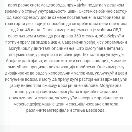
кроз разне системе цевовода, пружајући податке у реалном
времену о стању унутрашњости цеви. Систем се обично састоји
од високорезолуционе камере постављене на моторизовани
тракторни део, који је способан да се креће кроз цеви пречника
од 2 до 48 инча. Глава камере опремљена је моћним ЛЕД
осветљењем и може да ротира за 360 степени, обезбеђујући
потпун преглед зидова цеви. Савремени уређаји су опремљени
могућношћу дигиталног снимања, што омогућава детаљну
документацију резултата инспекције. Технологија укључује
бројаче растојања, инклинометре и сензоре локације, чиме се
омогућава прецизна локализација проблема. Ове камере су
дизајниране да раде у неповољним условима, укључујући цеви
испуњене водом, и могу да пређу дуге растојања задржавајући
јасну видео трансмисију кроз јачане каблове. Модуларна
конструкција система омогућава коришћење разних
прикључака и сензора, укључујући ласерске профилере за
мерење деформације цеви и специјализоване алате за
различите материјале и стања цевовода.