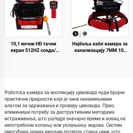
записа Ендоскоп
картица дренажна
камера
10,1 инчни HD тачни
Најбоља кабл камера за
екран 512HZ сонда/
канализацију 7MM 10-
предајник Камера за
100M 23MM сочива
дренажу и канализацију
индустријски ендоскоп
16GB картица видео и
Камера за инспекцију
аудио снимање камера
канализационих цеви Са
за инспекцију цеви
16GB DVR видеоснимком
Роботска камера за инспекцију цевовода нуди бројне
практичне предности које је чине незамењивим
алатом за одржавање и проверу цевовода. Прво,
елиминише потребу за деструктивним методама
истраживања, што уштедје значајно време и новац на
непотребном копању или уклањању зидова. Систем
омогућава одмах видљив потврду стања цеви, што