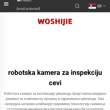
Е-маил:
SR
[email protected]
robotska kamera za inspekciju
cevi
Роботска камера за инспекцију цевовода представља модерно
решење за комплексну процену и одржавање цевовода. Ова
напредна направа комбинује савремену технологију снимања
са отпорном машинском конструкцијом како би се кретала