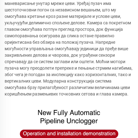
маневарисање унутар мреже цеви. Уређај пузач има
шестоточковни погон са независном вешањем, што му
омогућава кретање кроз разне материјале и услове цеви,
укључујући делимично спољене делове. Камера са покретном
главом омогућава потпун преглед простора, док функција
самопоравнања осигурава да слика остане правилно
оријентисана без обзира на положај пузача. Напредне
могућности управљања омогућавају јединици да пређе више
закривљених делова и чворова, док уграђени сензори
спречавају да се систем заглави или оштети. Моћни мотори
пузача могу преодолети препреке и пењање стрмим нагибима,
због чега је погодан за инспекцију како хоризонталних, тако и
вертикалних цеви. Модуларна конструкција система
омогућава брзу прилагођеност различитим величинама цеви
коришћењем размењивих точковних сетова и глава камера.