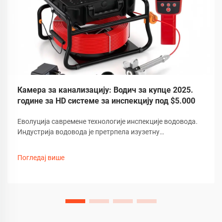
Камера за канализацију: Водич за купце 2025.
године за HD системе за инспекцију под $5.000
Еволуција савремене технологије инспекције водовода.
Индустрија водовода је претрпела изузетну
трансформацију услед развоја напредне технологије
камера за канализацију. Ови софистицирани алати за
Погледај више
инспекцију револуционизовали су начин на који
стручњаци дијагностикују...