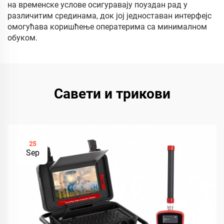
на временске услове осигуравају поуздан рад у
различитим срединама, док јој једноставан интерфејс
омогућава коришћење оператерима са минималном
обуком.
Савети и трикови
25
Sep