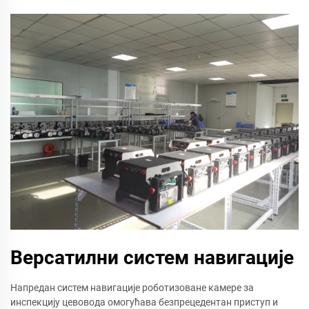
Версатилни систем навигације
Напредан систем навигације роботизоване камере за
инспекцију цевовода омогућава безпрецедентан приступ и