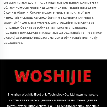
сигурно и лако доступно, са опцијама резервног копирања у
облаку које осигуравају да дневници инспекције никада не
буду изгубљени. Систем може генерисати прилагођене
извештаје у складу са специфичним захтевима клијената,
укључујући детаљна мерења, фотографије и препоруке за
поправке. Овакав свеобухватни приступ управљању
подацима помаже организацијама да одржавају тачне записе
о својој цевоводној инфраструктури и ефикасније планирају
одржавање.
Shenzhen Woshijie Electronic Technology Co., Ltd. нуди напредне
системе за камере у цевима и машине за чишћење цеви за
дистрибутере широм света. Наши OEM/ODM сервиси, подршка