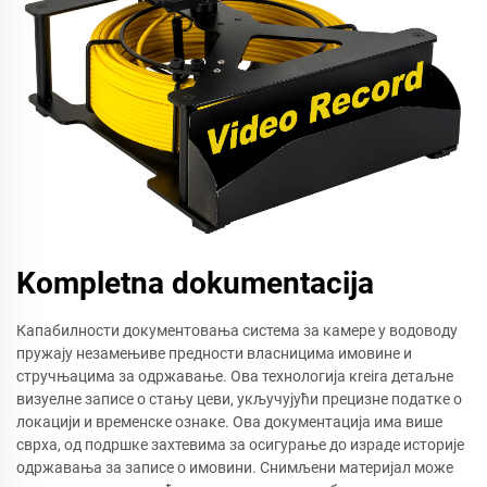
Kompletna dokumentacija
Капабилности документовања система за камере у водоводу
пружају незамењиве предности власницима имовине и
стручњацима за одржавање. Ова технологија кreira детаљне
визуелне записе о стању цеви, укључујући прецизне податке о
локацији и временске ознаке. Ова документација има више
сврха, од подршке захтевима за осигурање до израде историје
одржавања за записе о имовини. Снимљени материјал може