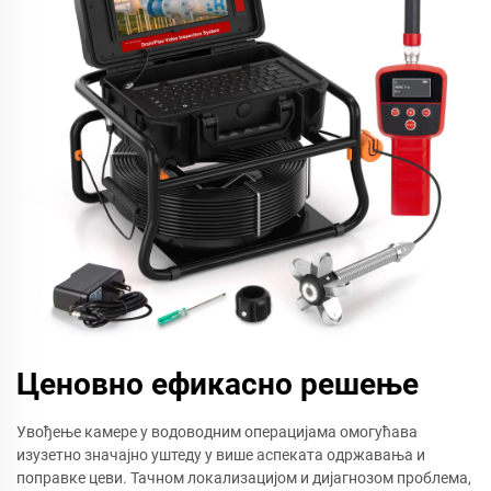
Ценовно ефикасно решење
Увођење камере у водоводним операцијама омогућава
изузетно значајно уштеду у више аспеката одржавања и
поправке цеви. Тачном локализацијом и дијагнозом проблема,