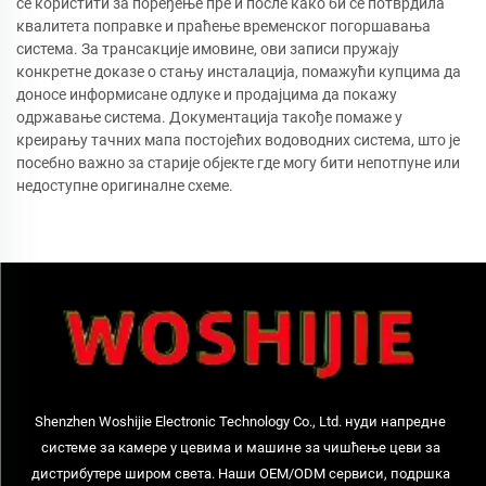
се користити за поређење пре и после како би се потврдила
квалитета поправке и праћење временског погоршавања
система. За трансакције имовине, ови записи пружају
конкретне доказе о стању инсталација, помажући купцима да
доносе информисане одлуке и продајцима да покажу
одржавање система. Документација такође помаже у
креирању тачних мапа постојећих водоводних система, што је
посебно важно за старије објекте где могу бити непотпуне или
недоступне оригиналне схеме.
Shenzhen Woshijie Electronic Technology Co., Ltd. нуди напредне
системе за камере у цевима и машине за чишћење цеви за
дистрибутере широм света. Наши OEM/ODM сервиси, подршка