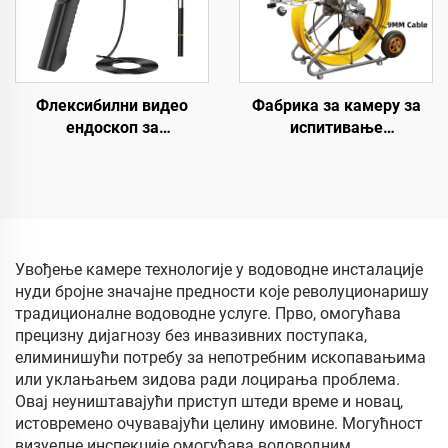
дужина кабла по избор:
10/20/30/40/50 метара
Флексибилни видео
Фабрика за камеру за
ендоскоп за
испитивање
индустријску инспекцију,
канализације 10,1 инча
мини мобилна преносна
1080P HD екран са 360°
медицинска модулна
ротацијским објективом,
двострука камера
видео камера за
ендоскопа са монитором
инспекцију цеви са
бројачем метара,
Увођење камере технологије у водоводне инсталације
водонепропусна камера
нуди бројне значајне предности које револуционаришу
за цеви 10-200м по
традиционалне водоводне услуге. Прво, омогућава
избору
прецизну дијагнозу без инвазивних поступака,
елиминишући потребу за непотребним ископавањима
или уклањањем зидова ради лоцирања проблема.
Овај неуништавајући приступ штеди време и новац,
истовремено очувавајући целину имовине. Могућност
визуелне инспекције омогућава водоводним