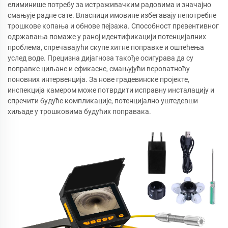
елиминише потребу за истраживачким радовима и значајно
смањује радне сате. Власници имовине избегавају непотребне
трошкове копања и обнове пејзажа. Способност превентивног
одржавања помаже у раној идентификацији потенцијалних
проблема, спречавајући скупе хитне поправке и оштећења
услед воде. Прецизна дијагноза такође осигурава да су
поправке циљане и ефикасне, смањујући вероватноћу
поновних интервенција. За нове градевинске пројекте,
инспекција камером може потврдити исправну инсталацију и
спречити будуће компликације, потенцијално уштедевши
хиљаде у трошковима будућих поправака.