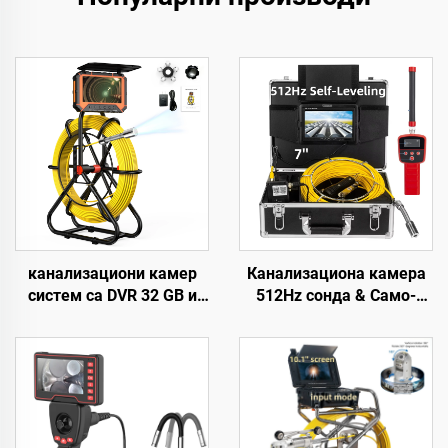
канализациони камер
Канализациона камера
систем са DVR 32 GB и
512Hz сонда & Само-
бројачем метара, 1080P,
нивелирајућа 7 инча HD
IP68 цевни камер систем
екран DVR 16GB
са батеријом од 10200
дренажна камера
mAh, 23 мм HD сочивом,
Водонепропусна IP68
дренажни камер систем
ендоскоп камера за
са 5 инча монитором,
инспекцију цеви