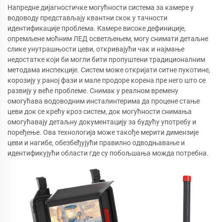
Напредне дијагностичке могућности система за камере у
водоводу представљају квантни скок у тачности
идентификације проблема. Камере високе дефиниције,
опремљене моћним ЛЕД осветљењем, могу снимати детаљне
слике унутрашњости цеви, откривајући чак и најмање
недостатке који би могли бити пропуштени традиционалним
методама инспекције. Систем може откријати ситне пукотине,
корозију у раној фази и мале продоре корена пре него што се
развију у веће проблеме. Снимак у реалном времену
омогућава водоводним инсталинтерима да процене стање
цеви док се крећу кроз систем, док могућности снимања
омогућавају детаљну документацију за будућу употребу и
поређење. Ова технологија може такође мерити димензије
цеви и нагибе, обезбеђујући правилно одводњавање и
идентификујући области где су побољшања можда потребна.