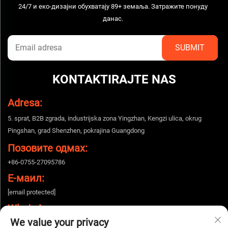
24/7 и еко-дизајни обухватају 89+ земаља. Затражите понуду
данас.
KONTAKTIRAJTE NAS
Adresa:
5. sprat, B2B zgrada, industrijska zona Yingzhan, Kengzi ulica, okrug
Pingshan, grad Shenzhen, pokrajina Guangdong
Позовите одмах:
+86-0755-27095786
Е-маил:
[email protected]
WhatsApp:
We value your privacy
+86-15112424643