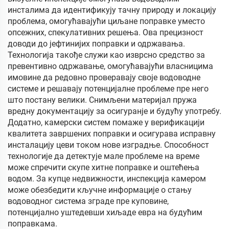
инсталима да идентификују тачну природу и локацију
проблема, омогућавајући циљане поправке уместо
опсежних, спекулативних решења. Ова прецизност
доводи до јефтинијих поправки и одржавања.
Технологија такође служи као изврсно средство за
превентивно одржавање, омогућавајући власницима
имовине да редовно проверавају своје водоводне
системе и решавају потенцијалне проблеме пре него
што постану велики. Снимљени материјал пружа
вредну документацију за осигуранје и будућу употребу.
Додатно, камерски систем помаже у верификацији
квалитета завршених поправки и осигурава исправну
инсталацију цеви током нове изградње. Способност
технологије да детектује мале проблеме на време
може спречити скупе хитне поправке и оштећења
водом. За купце недвижности, инспекција камером
може обезбедити кључне информације о стању
водоводног система зграде пре куповине,
потенцијално уштедевши хиљаде евра на будућим
поправкама.