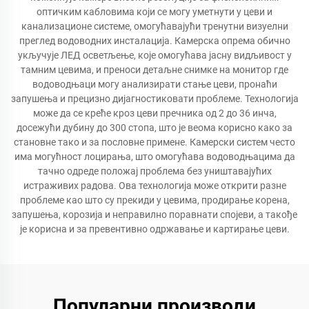
оптичким кабловима који се могу уметнути у цеви и
канализационе системе, омогућавајући тренутни визуелни
преглед водоводних инсталација. Камерска опрема обично
укључује ЛЕД осветљење, које омогућава јасну видљивост у
тамним цевима, и преноси детаљне снимке на монитор где
водоводњаци могу анализирати стање цеви, пронаћи
запушења и прецизно дијагностиковати проблеме. Технологија
може да се креће кроз цеви пречника од 2 до 36 инча,
досежући дубину до 300 стопа, што је веома корисно како за
становне тако и за пословне примене. Камерски систем често
има могућност лоцирања, што омогућава водоводњацима да
тачно одреде положај проблема без уништавајућих
истраживих радова. Ова технологија може открити разне
проблеме као што су прекиди у цевима, продирање корена,
запушења, корозија и неправилно поравнати спојеви, а такође
је корисна и за превентивно одржавање и картирање цеви.
Популарни производи