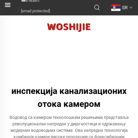
Е-маил:
SR
[email protected]
инспекција канализационих
отока камером
Водовод са камером технолошким решењима представља
револуционалан напредак у дијагностици и одржавању
модерних водоводних система. Ова напредна технологија
комбинује камере високе резолуције са флексибилним