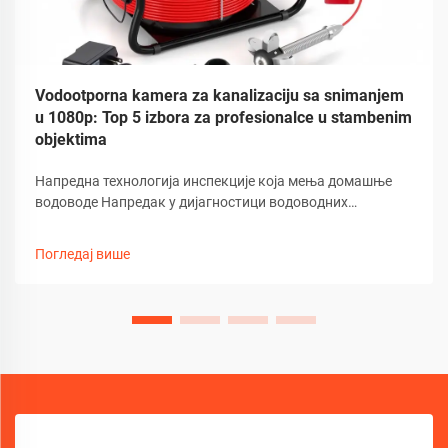
Vodootporna kamera za kanalizaciju sa snimanjem
u 1080p: Top 5 izbora za profesionalce u stambenim
objektima
Напредна технологија инспекције која мења домашње
водоводе Напредак у дијагностици водоводних
инсталација направио је велики скок напред услед
увођења високодефинисане технологије канализационе
Погледај више
камере. Ови напредни уређаји су постали
незаобилазни...