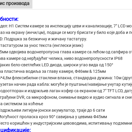
ис производа
бности:
дел: H1 Систем камере за инспекцију цеви и канализације, 7" LCD м
аз на екрану (инчи/цм), подаци се могу брисати у било које доба и 
D: Подршка за безжичну и жичану тастатуру.
 тастатуром за унос текста (енглески језик)
5мм одвојива водонепропусна глава камере са лећом од сапфира 
ава камере од нерђајућег челика, ниво водонепропусности IP68
 јаких бело-светлећих LED диода, широки угао вида од 150°
ва пластична водиља за главу камере, Φ46мм & 125мм
5*4,8м флексибилни стаклени влакна, стандардна дужина: 10м (дру
зузетан начин рада кабла: могуће је пуштање/навијање унутар кутиј
Водоотпоран и издржљив лаган кофер са екраном од 7" TFT LCD, дат
Уграђени DVR, са микрофоном, снимање видео и аудио сигнала и сн
Са системом за коћење
Издржљиви литијум-јонски акумулатор, траје до 6 сати
Могућност проласка кроз 90° савијања у цевима Φ45мм
Често коришћен у индустријским цевоводима, испитивању подземних
цификације: