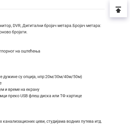
онитор, DVR, Дигитални бројач метара.Бројач метара:
поново бројати.
отпорног на оштећења
ге дужине су опција, нпр:20м/30м/40м/50м)
е
ум и време на екрану
имци преко USB флеш диска или ТФ картице
 канализационих цеви, студијама водних путева итд.