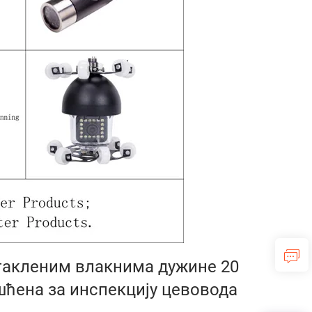
стакленим влакнима дужине 20
шћена за инспекцију цевовода