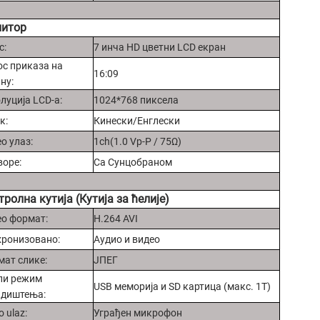
итор
с:
7 инча HD цветни LCD екран
с приказа на
16:09
ну:
луција LCD-а:
1024*768 пиксела
к:
Кинески/Енглески
о улаз:
1ch(1.0 Vp-P / 75Ω)
оре:
Са Сунцобраном
тролна кутија (Кутија за ћелије)
о формат:
H.264 AVI
хронизовано:
Аудио и видео
ат слике:
ЈПЕГ
ли режим
USB меморија и SD картица (макс. 1T)
адиштења:
o ulaz:
Уграђен микрофон