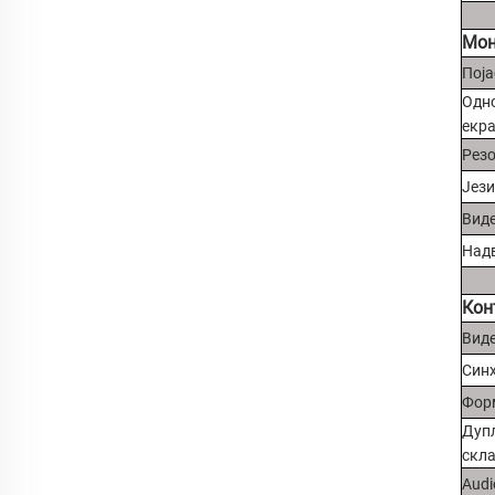
Мон
Поја
Одно
екра
Резо
Јези
Виде
Надв
Кон
Виде
Син
Форм
Дуп
скл
Audi