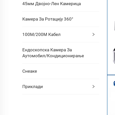
45мм Двојно-Лен Камерица
Камера За Ротацију 360°
100М/200М Кабел
Ендоскопска Камера За
Аутомобил/кондиционирање
Снеаке
Приклади