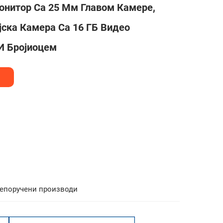
онитор Са 25 Мм Главом Камере,
јска Камера Са 16 ГБ Видео
 Бројиоцем
епоручени производи