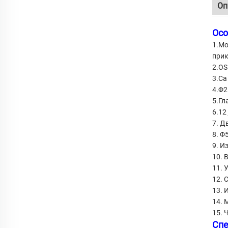
Оп
Осо
1.Мо
прик
2.OS
3.Са
4.Φ2
5.Гл
6.12
7. Д
8. Φ
9. И
10. 
11. 
12. 
13. 
14. 
15. 
Спе