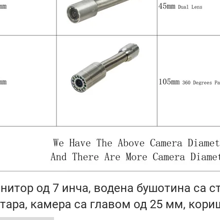
нитор од 7 инча, водена бушотина са 
тара, камера са главом од 25 мм, кори