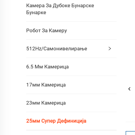
Камера За Дубоке Бунарске
Бунарке
Робот За Камеру
512Hz/самонивелирање
6.5 Мм Камерица
17мм Камерица
23мм Камерица
25мм Супер Дефиниција