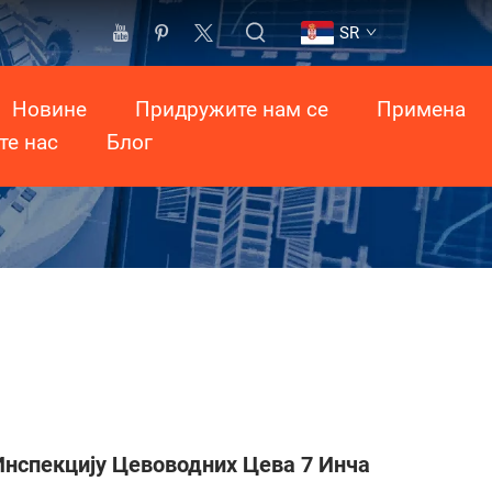
SR
Новине
Придружите нам се
Примена
те нас
Блог
Инспекцију Цевоводних Цева 7 Инча