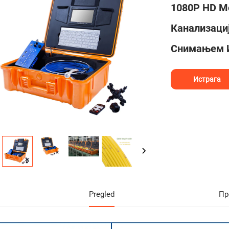
1080P HD М
Канализаци
Снимањем И
Истрага
Pregled
Пр