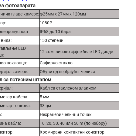
ва фотоапарата
чина главе камере:
φ25мм x 27мм x 120мм
ор:
1080P
непропусност:
IP68 до 10 бара
 вида:
150 степени
тављање LED
12 ком. високо сјајне беле LED диоде
а:
во поклопца:
Сафирно стакло
ријал камере:
Обуви од нерђајућег челика
л са потисним штапом
ријал:
Кабл са стакленом влакном
метар кабела:
5 мм
метар точкова:
33 цм
:
Нехранећи челични точак
ина кабла:
10, 20, 30, 40 или 50 m (по избору)
ектор:
Хромирани контактни конектор