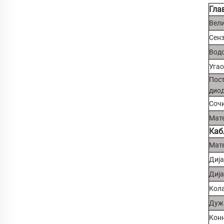
Гла
Вели
Сенз
Водо
Угао
Пос
диод
Сочи
Мате
Каб
Мате
Дија
Дија
Кола
Дуж
Конн