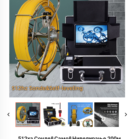
512хз Сонде&само&нивелирање 200м