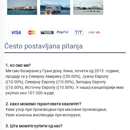
Često postavljana pitanja
1. ко смо ми? 
Ми смо базирани у Гуангдону, Кина, почети од 2015. године, 
продају се у Северну Америку ((50.00%), Јужну Европу 
((10.00%), Северну Европу ((10.00%), Западну Европу 
((10.00%), Источну Европу ((10.00%). У нашој канцеларији има 
укупно око 101-200 људи. 
2. како можемо гарантовати квалитет? 
Увек узор пре производње пре масовне производње; 
Увек коначна инспекција пре испоруке; 
3. Шта можете купити од нас? 