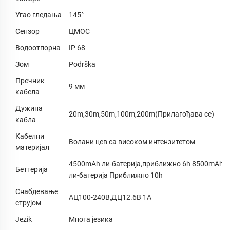
Угао гледања
145°
Сензор
ЦМОС
Водоотпорна
IP 68
Зом
Podrška
Пречник
9 мм
кабела
Дужина
20m,30m,50m,100m,200m(Прилагођава се)
кабла
Кабелни
Волани цев са високом интензитетом
материјал
4500mAh ли-батерија,приближно 6h 8500mAh
Беттерија
ли-батерија Приближно 10h
Снабдевање
АЦ100-240В,ДЦ12.6В 1А
струјом
Jezik
Многа језика