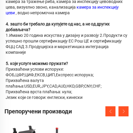
камера за тражење риба, камера за инспекцију цевоводних 
цева, визуелно звоно, канализација 
камера за инспекцију 
цеви 
, водно непромочна камера 
4. зашто би требало да купујете од нас, а не од других 
добављача? 
1.Имамо 20 година искуства у дизајну и развоју 2.Продукти су 
успешно прошли сертификацију ЕС Рош ЦЕ и сертификацију 
ФЦЦ САД 3.Продуцијска и маркетиншка интеграција 
компаније 
5. које услуге можемо пружати? 
Прихваћени услови испоруке: 
ФОБ,ЦФР,ЦИФ,ЕКСВ,ЦИП,Експресс испорука; 
Прихваћена валута 
плаћања:USD,EUR,JPY,CAD,AUD,HKD,GBP,CNY,CHF; 
Прихваћена врста плаћања: нула; 
Језик који се говори: енглески, кинески 
Препоручени производи