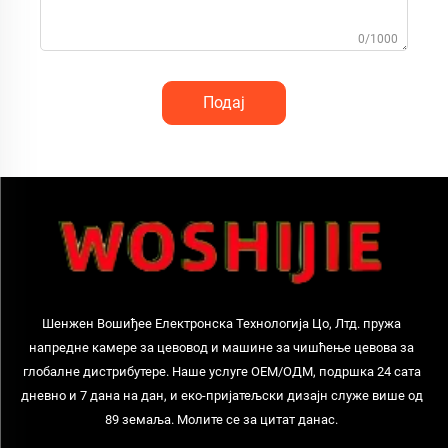
0/1000
Подај
Шенжен Вошиђее Електронска Технологија Цо, Лтд. пружа
напредне камере за цевовод и машине за чишћење цевова за
глобалне дистрибутере. Наше услуге ОЕМ/ОДМ, подршка 24 сата
дневно и 7 дана на дан, и еко-пријатељски дизајн служе више од
89 земаља. Молите се за цитат данас.