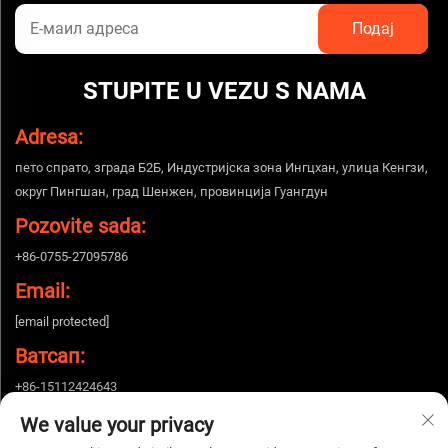
STUPITE U VEZU S NAMA
Adresa:
пето спрато, зграда Б2Б, Индустријска зона Ингцхан, улица Кенгзи,
округ Пингшан, град Шенжен, провинција Гуангдун
Pozovite sada:
+86-0755-27095786
Email:
[email protected]
Ватсап:
+86-15112424643
We value your privacy