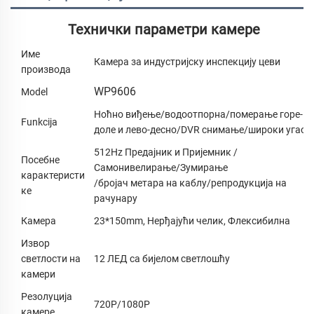
Технички параметри камере
Име
Камера за индустријску инспекцију цеви
производа
WP9606
Model
Ноћно виђење/водоотпорна/померање горе-
Funkcija
доле и лево-десно/DVR снимање/широки угао
512Hz Предајник и Пријемник /
Посебне
Самонивелирање/Зумирање
карактеристи
/бројач метара на каблу/репродукција на
ке
рачунару
Камера
23*150mm, Нерђајући челик, Флексибилна
Извор
светлости на
12 ЛЕД са бијелом светлошћу
камери
Резолуција
720P/1080P
камере