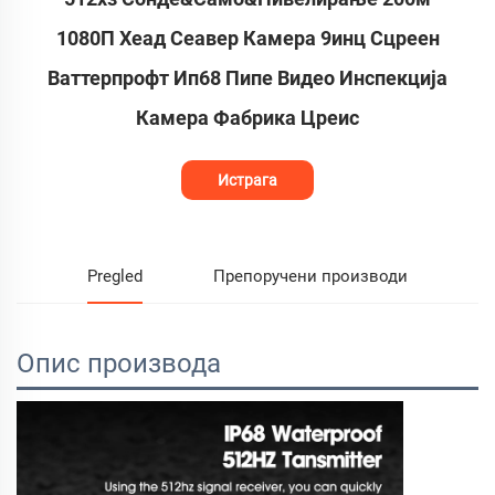
1080П Хеад Сеавер Камера 9инц Сцреен
Ваттерпрофт Ип68 Пипе Видео Инспекција
Камера Фабрика Цреис
Истрага
Pregled
Препоручени производи
Опис производа