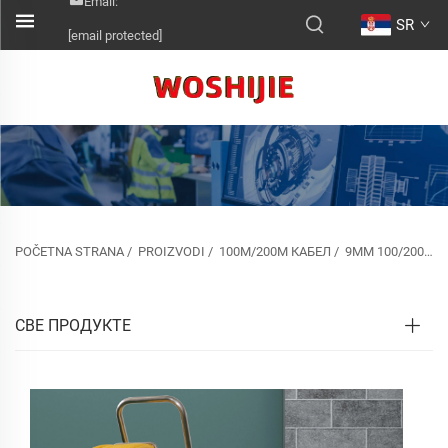
Email:
SR
[email protected]
POČETNA STRANA
/
PROIZVODI
/
100М/200М КАБЕЛ
/
9ММ 100/200М
СВЕ ПРОДУКТЕ