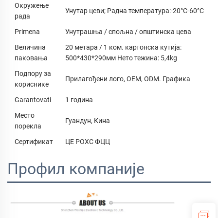
Окружење
Унутар цеви; Радна температура:-20°C-60°C
рада
Primena
Унутрашња / спољна / општинска цева
Величина
20 метара / 1 ком. картонска кутија:
паковања
500*430*290мм Нето тежина: 5,4kg
Подпору за
Прилагођени лого, OEM, ODM. Графика
кориснике
Garantovati
1 година
Место
Гуандун, Кина
порекла
Сертификат
ЦЕ РОХС ФЦЦ
Профил компаније