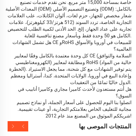
خاصة بمساحة 15,000 متر مربع. نحن نقدم خدمات تصنيع
المعدات الأصلية (OEM) وتصنيع التصميم الأصلي (ODM) بالكامل:
شعار مخصص للجهاز، حزم لغات، ألوان الكابلات، علب العلامات
التجارية الخاصة، تردد السوند (512 هرتز/33 كيلوهرتز)، علامات
تجارية على عداد الجهاز، إلخ. الحد الأدنى لكمية الطلب للتخصيص
الكامل هو 50 وحدة فقط وبأسعار مصنع تنافسية للغاية.
هل تشمل الشهادات CE وRoHS للمبيعات في أوروبا والأسواق
العالمية؟
كل وحدة معتمدة بالكامل وفقًا لمعايير CE (السلامة والتوافق
الكهرومغناطيسي) ومطابقة لمعايير RoHS (خالية من المواد
الخطرة). يتم توفير الشهادات مع كل شحنة، مما يجعل الاستيراد
وإعادة البيع في أوروبا، الولايات المتحدة، كندا، أستراليا ومعظم
الدول خاليًا تمامًا من التعقيدات.
هل أنتم مستعدون لأحدث كاميرا مجاري وكاميرا أنابيب في
السوق؟
اتصلوا بنا اليوم للحصول على أسعار الجملة، أو نماذج تصميم
مجانية للتغليف الخاص بعلامتكم التجارية، أو عينات تقييمية.
شريككم الموثوق من المصنع منذ عام 2012!
المنتجات الموصى بها