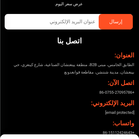
عرض سعر اليوم.
اتصل بنا
العنوان:
الطابق الخامس، مبنى B2B، منطقة يينغتشان الصناعية، شارع كينغزي، حي
بينغشان، مدينة شنتشن، مقاطعة قوانغدونغ
اتصل الآن:
+86-0755-27095786
البريد الإلكتروني:
[email protected]
واتساب:
+86-15112424643