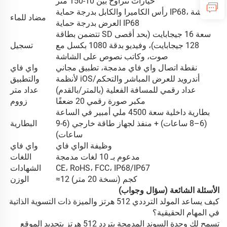
خيارات تتراوح بين 10-150 متر
رأس الكاميرا والكابل بدرجة حماية IP68، شاشة
مضاد للماء
العرض بدرجة حماية IP68
تتضمن بطاقة SD سعة 16 جيجابايت (بحد أقصى
128 جيجابايت)، وفيديو بدقة 1080 بكسل مع
تسجيل
صوت، وكاتب نصوص على الشاشة
نقطة اتصال واي فاي مدمجة، تطبيق مجاني
واي فاي
لأنظمة iOS/أندرويد للعرض المباشر والتحكم
والتطبيق
عداد رقمي للمسافة الفعلية (بالمتر/بالقدم)
عداد متر
مكبر صورة رقمي 20 ضعفًا
زووم
بطارية داخلية سعة 4500 ملي أمبير في الساعة
(6–8 ساعات) + منفذ لجهاز طاقة خارجي (6-9
البطارية
ساعات)
وظيفة الواي فاي
واي فاي
مدعوم بـ 10 لغات مدمجة
اللغات
CE، RoHS، FCC، IP68/IP67
الشهادات
≈12 كجم (نسخة 20 متر)
الوزن
الأسئلة الشائعة (سؤال وجواب)
كيف يساعد المولد الترددي 512 هرتز والميزة ذات التسوية الذاتية
في المهام الحقيقية؟
تسمح لك وحدة السوند المدمجة بتردد 512 هرتز بتحديد الموقع