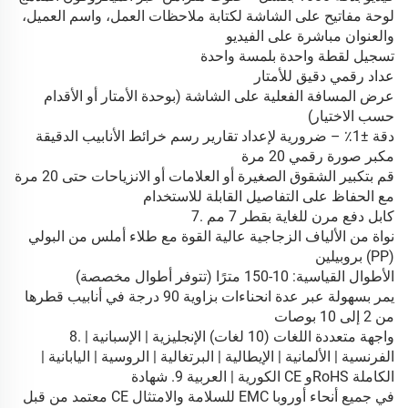
لوحة مفاتيح على الشاشة لكتابة ملاحظات العمل، واسم العميل،
والعنوان مباشرة على الفيديو
تسجيل لقطة واحدة بلمسة واحدة
عداد رقمي دقيق للأمتار
عرض المسافة الفعلية على الشاشة (بوحدة الأمتار أو الأقدام
حسب الاختيار)
دقة ±1٪ – ضرورية لإعداد تقارير رسم خرائط الأنابيب الدقيقة
مكبر صورة رقمي 20 مرة
قم بتكبير الشقوق الصغيرة أو العلامات أو الانزياحات حتى 20 مرة
مع الحفاظ على التفاصيل القابلة للاستخدام
7. كابل دفع مرن للغاية بقطر 7 مم
نواة من الألياف الزجاجية عالية القوة مع طلاء أملس من البولي
بروبيلين (PP)
الأطوال القياسية: 10-150 مترًا (تتوفر أطوال مخصصة)
يمر بسهولة عبر عدة انحناءات بزاوية 90 درجة في أنابيب قطرها
من 2 إلى 10 بوصات
8. واجهة متعددة اللغات (10 لغات) الإنجليزية | الإسبانية |
الفرنسية | الألمانية | الإيطالية | البرتغالية | الروسية | اليابانية |
الكورية | العربية 9. شهادة CE وRoHS الكاملة
معتمد من قبل CE للسلامة والامتثال EMC في جميع أنحاء أوروبا