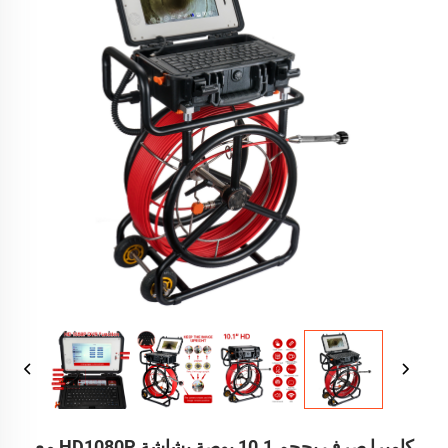
كاميرا صرف بحجم 10.1 بوصة بشاشة HD1080P مع