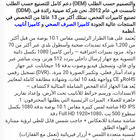
دعم كامل للتصنيع حسب الطلب (OEM) والتصميم حسب الطلب
(ODM). تأسست في عام 2012، نحن شركة صينية رائدة في
تصنيع كاميرات الفحص، نمتلك أكثر من 13 عامًا من التخصص في
المنتجات عالية الجودة
كاميرا الصرف الصحي
و
كاميرا أنابيب
أنظمة.
يُعتمد على هذا الطراز الرئيسي مقاس 10.1 بوصة من قبل أكثر
من 1,200 شركة تمديدات صحية وأسطول بلدي عبر أكثر من 70
دولة. مزود بميزات احترافية — رأس كاميرا 1080 بكسل ذاتية
التسوية مع جهاز إرسال داخلي بتردد 512 هرتز، وبث مباشر عبر
واي فاي، وتسجيل فيديو وصوت بدقة 16 جيجابايت عبر جهاز
تسجيل رقمي (DVR)، وعداد أمتار فعلي، وتكبير الصورة 20 مرة،
وواجهة بلغة 10 لغات، وشهادة مطابقة كاملة لمعايير CE وRoHS
— يُعد هذا الجهاز أداة الفحص الشاملة المثالية لاكتشاف
الانسدادات، ورسم خرائط للأنابيب تحت الأرض، وإعداد تقارير
جاهزة للعملاء. الميزات الرئيسية التي يطلبها المحترفون: 1.
شاشة لمس كبيرة مقاس 10.1 بوصة بدقة 1080 بكسل HD IPS
دقة Full HD 1920×1080، سطوع 500 نِت
شاشة مضادة للانعكاس + حاجب شمس قابل للطي لرؤية ممتازة
في الهواء الطلق
لمسية متعددة اللمس + أزرار فيزيائية (تعمل مع القفازات)