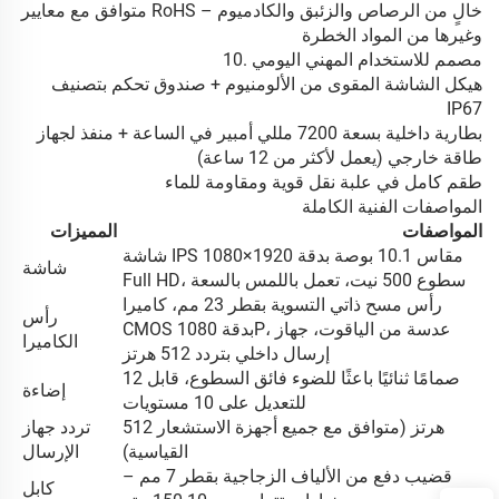
متوافق مع معايير RoHS – خالٍ من الرصاص والزئبق والكادميوم
وغيرها من المواد الخطرة
10. مصمم للاستخدام المهني اليومي
هيكل الشاشة المقوى من الألومنيوم + صندوق تحكم بتصنيف
IP67
بطارية داخلية بسعة 7200 مللي أمبير في الساعة + منفذ لجهاز
طاقة خارجي (يعمل لأكثر من 12 ساعة)
طقم كامل في علبة نقل قوية ومقاومة للماء
المواصفات الفنية الكاملة
المواصفات
المميزات
شاشة IPS مقاس 10.1 بوصة بدقة 1920×1080
شاشة
Full HD، سطوع 500 نيت، تعمل باللمس بالسعة
رأس مسح ذاتي التسوية بقطر 23 مم، كاميرا
رأس
CMOS بدقة 1080P، عدسة من الياقوت، جهاز
الكاميرا
إرسال داخلي بتردد 512 هرتز
12 صمامًا ثنائيًا باعثًا للضوء فائق السطوع، قابل
إضاءة
للتعديل على 10 مستويات
512 هرتز (متوافق مع جميع أجهزة الاستشعار
تردد جهاز
القياسية)
الإرسال
قضيب دفع من الألياف الزجاجية بقطر 7 مم –
كابل