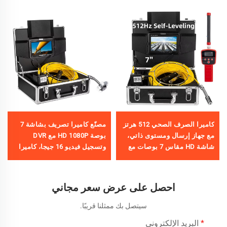
كاميرا الصرف الصحي 512 هرتز
مصنّع كاميرا تصريف بشاشة 7
مع جهاز إرسال ومستوى ذاتي،
بوصة HD 1080P مع DVR
شاشة HD مقاس 7 بوصات مع
وتسجيل فيديو 16 جيجا، كاميرا
DVR وبطاقة ذاكرة 16
أنابيب مقاومة للماء IP68
جيجابايت، كاميرا تصريف
لتفتيش خطوط الصرف
مقاومة للماء IP68 للتفتيش على
احصل على عرض سعر مجاني
الأنابيب
سيتصل بك ممثلنا قريبًا.
البريد الإلكتروني