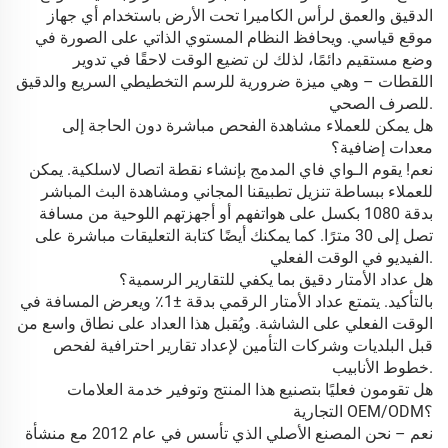
الدقيق والعمق لرأس الكاميرا تحت الأرض باستخدام أي جهاز
موقع قياسي. ويحافظ النظام المستوي الذاتي على الصورة في
وضع مستقيم دائمًا، لذلك لن تضيع الوقت لاحقًا في تدوير
اللقطات – وهي ميزة ضرورية للرسم التخطيطي السريع والدقيق
للصرف الصحي.
هل يمكن للعملاء مشاهدة الفحص مباشرة دون الحاجة إلى
معدات إضافية؟
نعم! يقوم الـواي فاي المدمج بإنشاء نقطة اتصال لاسلكية. يمكن
للعملاء ببساطة تنزيل تطبيقنا المجاني ومشاهدة البث المباشر
بدقة 1080 بكسل على هواتفهم أو أجهزتهم اللوحية من مسافة
تصل إلى 30 مترًا. كما يمكنك أيضًا كتابة التعليقات مباشرة على
الفيديو في الوقت الفعلي.
هل عداد الأمتار دقيق بما يكفي للتقارير الرسمية؟
بالتأكيد. يتمتع عداد الأمتار الرقمي بدقة ±1٪ ويعرض المسافة في
الوقت الفعلي على الشاشة. ويُقبل هذا العداد على نطاق واسع من
قبل البلديات وشركات التأمين لإعداد تقارير احترافية لفحص
خطوط الأنابيب.
هل تقومون فعليًا بتصنيع هذا المنتج وتوفير خدمة العلامات
التجارية OEM/ODM؟
نعم – نحن المصنع الأصلي الذي تأسس في عام 2012 مع منشأة