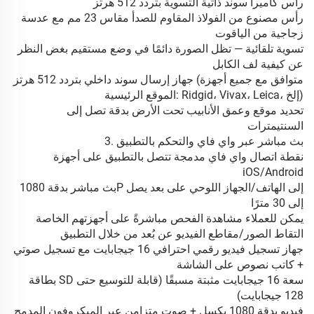
رأس كاميرا سوند ذاتية التسوية بتردد 512 هرتز
رأس مصنوع من الفولاذ المقاوم للصدأ مقاس 23 مم مع عدسة
زجاجية من الياقوت
تسوية تلقائية — تظل الصورة دائمًا في وضع مستقيم بغض النظر
عن كيفية لف الكابل
جهاز إرسال سوند داخلي بتردد 512 هرتز (متوافق مع جميع أجهزة
الموقع الرئيسية: Ridgid، Vivax، Leica، إلخ)
تحديد موقع وعمق الأنابيب تحت الأرض بدقة تصل إلى
السنتيمترات
3. بث مباشر عبر واي فاي والتحكم بالتطبيق
نقطة اتصال واي فاي مدمجة تتصل بالتطبيق على أجهزة
iOS/Android
بث مباشر بدقة 1080P إلى الهاتف/الجهاز اللوحي على بعد يصل
إلى 30 مترًا
يمكن للعملاء مشاهدة الفحص مباشرةً على أجهزتهم الخاصة
التقاط الصور/مقاطع الفيديو عن بُعد من خلال التطبيق
جهاز تسجيل فيديو رقمي احترافي 16 جيجابايت مع تسجيل صوتي
+ كاتب نصوص على الشاشة
بطاقة SD سعة 16 جيجابايت مثبتة مسبقًا (قابلة للتوسيع حتى
128 جيجابايت)
فيديو بدقة 1080 بكسل + صوت متزامن عبر الميكروفون المدمج