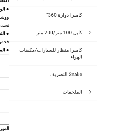
التف
● ال
كاميرا دوارة 360°
تحت 
كابل 100 متر/200 متر
● الت
فحص ا
كاميرا منظار للسيارات/مكيفات
● الم
الهواء
Snake التصريف
الملحقات
الميز