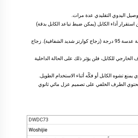
توصيل اليدوي التقليدي عدة مرات.
ستقرار أداء الكابل (يمكن ضبط تباعد الكابل بدقة)
معلَّمات الكاميرتين المزدوجتين – كاميرا Sony CCD، دقة 1200 خطًّا، وزاوية عدسة 95 درجة (زجاج كوارتز شديد الشفافية). زجاج
 الخارجي للكابل، فلن يؤثر ذلك على الحالة الداخلية
 يمنع تشوه الكابل أو فكّه أثناء الاستخدام الطويل.
 يحتوي الطرف الأمامي على ختم حلقي من نوع O-ring، بينما يحتوي الطرف الخلفي على تصميم عزل مائي ثانوي
DWDC73
Woshijie