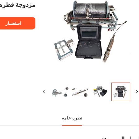
مزدوجة قطرها 73 مم، وكابل تلقائي لفحص ال
استفسار
نظرة عامة