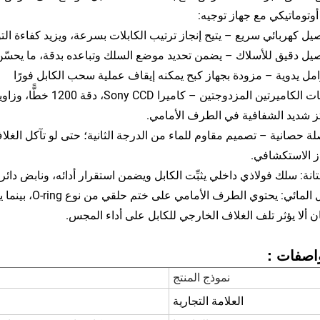
أوتوماتيكي مع جهاز توجيه:
يل كهربائي سريع – يتيح إنجاز ترتيب الكابلات بسرعة، ويزيد كفاءة ال
يل دقيق للأسلاك – يضمن تحديد موضع السلك وتباعده بدقة، ما يحسّن ا
مل يدوية – مزودة بجهاز كبح يمكنه إيقاف عملية سحب الكابل فورًا
ز شديد الشفافية في الطرف الأمامي.
ة حصانية – تصميم مقاوم للماء من الدرجة الثانية؛ حتى لو تآكل الغلاف
ز الاستكشافي.
تانة: سلك فولاذي داخلي يثبِّت الكابل ويضمن استقرار أدائه، ونابض دائري
العُزل المائي:
 ألا يؤثر تلف الغلاف الخارجي للكابل على أداء المجس.
واصفات：
نموذج المنتج
العلامة التجارية