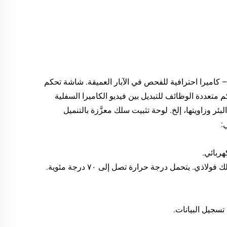
هربائي قياسي – كاميرا احترافية للفحص في الآبار العميقة. شاشة تحكم
ة تدعم واجهات BNC/ VGA/ HDMI/ USB. لوحة تحكم متعددة الوظائف للتبديل بين فيديو الكاميرا السفلية
لبئر وزاويتها، إلخ. لوحة تثبيت سلك معزَّزة بالتنميل
:
تسجيل البيانات.