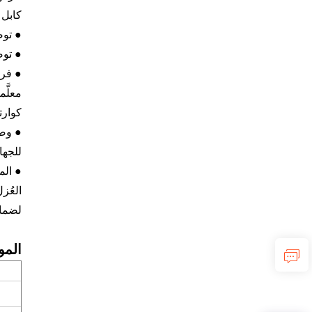
كابل 
● توص
● توص
● فرا
كوارت
● وصل
للجها
● الم
لضمان
الم