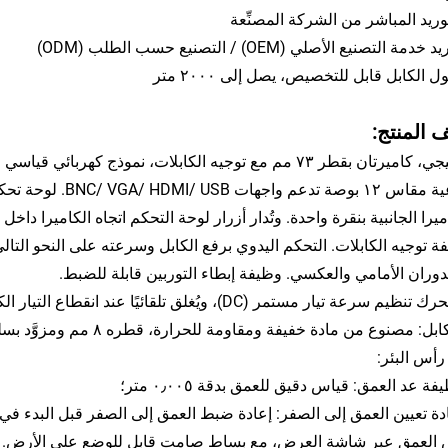
المنتج:
ووشيجي، كاميرتان بقطر ٧٣ مم مع توجيه الكابلات، نموذج ك
صناعية مقاس ١٢ بوص
ميرا الجانبية بنقرة واحدة. وتُدار أزرار لوحة التحكم اتجاه الكاميرا داخل ا
ة توجيه الكابلات. التحكم اليدوي برفع الكابل وسرعته على النحو التالي
رأس البئر:
ة عد العمق: قياس دقيق للعمق بدقة ٠٫٠٠٥ متر؛
دة تعيين العمق إلى الصفر: إعادة ضبط العمق إلى الصفر قبل البدء في 
العمق عبر شاشة العرض، مع بساط صامت قابل للوضع على الأرض.