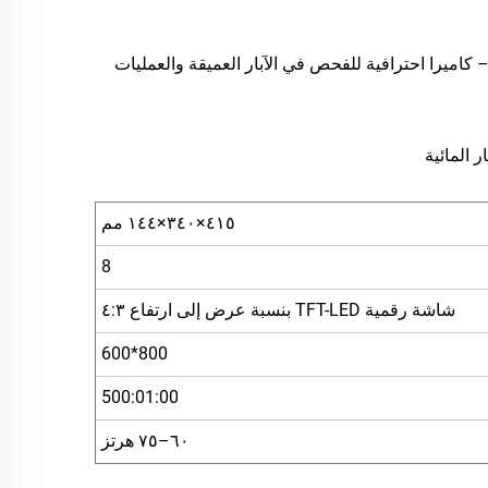
ربائي قياسي – كاميرا احترافية للفحص في الآبار العميقة والعمليات
 المائية
٤١٥×٣٤٠×١٤٤ مم
8
شاشة رقمية TFT-LED بنسبة عرض إلى ارتفاع ٤:٣
800*600
500:01:00
٦٠–٧٥ هرتز