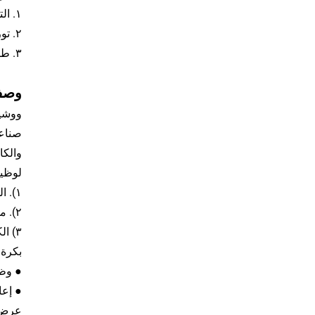
١. التوريد المباشر من الشركة المصنِّعة
٢. توريد خدمة التصنيع الأصلي (OEM) / التصنيع حسب الطلب (ODM)
٣. طول الكابل قابل للتخصيص، يصل إلى ٢٠٠٠ متر
وصف 
والكا
لوظيف
١). الدوران الأمامي والعكسي. وظيفة إبطاء التوربين قابلة للضبط.
٢). محرك تنظيم سرعة تيار مستمر (DC)، ويُغلق تلقائيًا عند انقطاع التيار الكهربائي.
٣) الكابل: مصنوع من مادة خفيفة ومقاومة للحرارة، قطره ٨ مم ومزوَّد بسلك فولاذي. يتحمل درجة حرارة تصل إلى ٧٠ درجة مئوية.
بكرة 
● وظيف
● إعا
عرض 