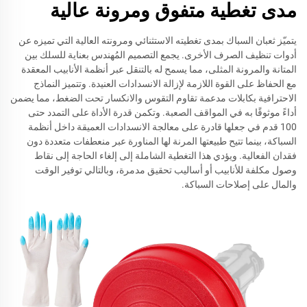
مدى تغطية متفوق ومرونة عالية
يتميّز ثعبان السباك بمدى تغطيته الاستثنائي ومرونته العالية التي تميزه عن
أدوات تنظيف الصرف الأخرى. يجمع التصميم المُهندس بعناية للسلك بين
المتانة والمرونة المثلى، مما يسمح له بالتنقل عبر أنظمة الأنابيب المعقدة
مع الحفاظ على القوة اللازمة لإزالة الانسدادات العنيدة. وتتميز النماذج
الاحترافية بكابلات مدعمة تقاوم التقوس والانكسار تحت الضغط، مما يضمن
أداءً موثوقًا به في المواقف الصعبة. وتكمن قدرة الأداة على التمدد حتى
100 قدم في جعلها قادرة على معالجة الانسدادات العميقة داخل أنظمة
السباكة، بينما تتيح طبيعتها المرنة لها المناورة عبر منعطفات متعددة دون
فقدان الفعالية. ويؤدي هذا التغطية الشاملة إلى إلغاء الحاجة إلى نقاط
وصول مكلفة للأنابيب أو أساليب تحقيق مدمرة، وبالتالي توفير الوقت
والمال على إصلاحات السباكة.