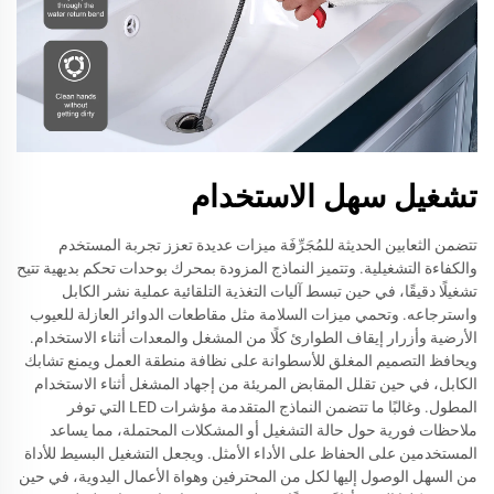
تشغيل سهل الاستخدام
تتضمن الثعابين الحديثة للمُجَرِّفَة ميزات عديدة تعزز تجربة المستخدم
والكفاءة التشغيلية. وتتميز النماذج المزودة بمحرك بوحدات تحكم بديهية تتيح
تشغيلًا دقيقًا، في حين تبسط آليات التغذية التلقائية عملية نشر الكابل
واسترجاعه. وتحمي ميزات السلامة مثل مقاطعات الدوائر العازلة للعيوب
الأرضية وأزرار إيقاف الطوارئ كلًا من المشغل والمعدات أثناء الاستخدام.
ويحافظ التصميم المغلق للأسطوانة على نظافة منطقة العمل ويمنع تشابك
الكابل، في حين تقلل المقابض المريئة من إجهاد المشغل أثناء الاستخدام
المطول. وغالبًا ما تتضمن النماذج المتقدمة مؤشرات LED التي توفر
ملاحظات فورية حول حالة التشغيل أو المشكلات المحتملة، مما يساعد
المستخدمين على الحفاظ على الأداء الأمثل. ويجعل التشغيل البسيط للأداة
من السهل الوصول إليها لكل من المحترفين وهواة الأعمال اليدوية، في حين