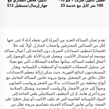
أفضل كاميرا صرف 7 مم 10-
كاميرا فحص المجاري مع
100 متر كابل مع عدسة 23
جهاز إرسال/مستقبل 512
مم منظار صناعي نظام
هرتز + جهاز استقبال/
كاميرا فحص أنابيب الصرف
مستقبل، كاميرا تصريف مع
مع تسجيل فيديو DVR بسعة
شاشة لمس 10.1 بوصة
16 جيجا بايت
1080P وعداد متر وتسجيل
صوتي ومرئي 16 جيجابايت
لفحص الأنابيب
تقدم ثعبان السباكة العديد من المزايا التي تجعله أداة لا غنى عنها
لكل من السباكين المحترفين وأصحاب المنازل. أولاً، يُعد حلاً
اقتصاديًا لتنظيف انسدادات الصرف دون الحاجة إلى أعمال سباكة
موسعة أو استبدال الأنابيب. وبفضل قدرة الأداة على الوصول إلى
أعماق أنظمة السباكة، يمكنها معالجة المشكلات التي تقع بعيدًا
عن متناول المضخّات التقليدية أو المنظفات الكيميائية. ويقدّر
المستخدمون النتائج الفورية، حيث يمكن إزالة معظم الانسدادات
خلال دقائق من التشغيل. وتتيح مرونة ثعابين السباكة التعامل مع
أنواع مختلفة من الانسدادات، بدءًا من الشعر ورواسب الصابون
وصولاً إلى جذور الأشجار والرواسب المعدنية. وتشكل السلامة
ميزة أخرى هامة، إذ إن التنظيف الميكانيكي يلغي الحاجة إلى
المواد الكيميائية القاسية التي قد تتلف الأنابيب أو تمثل خطرًا على
الصحة. وتأتي ثعابين السباكة الحديثة بتصاميم مريحة تقلل من