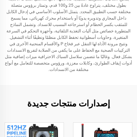
بطول مختلف، يتراوح عادةً بين 25 و100 قدم، وتمتاز برؤوس متصلة
مختلفة حسب التطبيق المحدد. يتمثل الأسلوب الأساسي في إدخال الكابل
داخل المجاري وتدويره يدويًا أو باستخدام محرك كهربائي، مما يسمح
للمثقب بكسر الحطام أو استرجاعه المسبب للانسداد. وتشمل النماذج
المتطورة خصائص مثل آليات التغذية التلقائية، وأجهزة التحكم في السرعة
المتغيرة، وحاويات أسطوانية تحفظ الكابل منظمًا ونظيفًا أثناء التشغيل.
وتتيح مرونة الأداة لها التنقل عبر فخاخ P والأقسام المنحنية الأخرى في
التركيبات الصحية مع الحفاظ على ما يكفي من الصلابة لتفريغ الانسدادات
بشكل فعال. وغالبًا ما تتضمن سلاسل السباك الاحترافية ميزات إضافية مثل
أدوات إيقاف الطوارئ، وكابلات معززة، ورؤوس متخصصة للتعامل مع أنواع
مختلفة من الانسدادات.
إصدارات منتجات جديدة