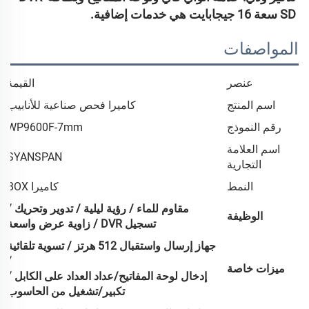
SD سعة 16 جيجابايت هي خدمات إضافية. 
المواصفات
عنصر
القيمة
اسم المنتج
كاميرا فحص صناعية للأنابيب
رقم النموذج
WP9600F-7mm
اسم العلامة
SYANSPAN
التجارية
النمط
كاميرا BOX
مقاوم للماء / رؤية ليلية / تدوير وتحريك /
الوظيفة
تسجيل DVR / زاوية عرض واسعة
جهاز إرسال واستقبال 512 هرتز / تسوية تلقائية
/
ميزات خاصة
إدخال لوحة المفاتيح/عداد العداد على الكابل
/
تكبير/تشغيل من الحاسوب