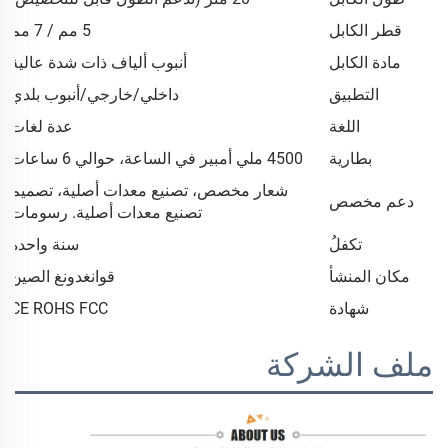
قطر الكابل
5 مم / 7 مم
مادة الكابل
أنبوب ألياف ذات شدة عالية
التطبيق
داخلي/خارجي/أنبوب بلدي
اللغة
عدة لغات
بطارية
4500 ملي أمبير في الساعة، حوالي 6 ساعات
شعار مخصص، تصنيع معدات أصلية، تصميم
دعم مخصص
تصنيع معدات أصلية. رسومات
تكفلُ
سنة واحدة
مكان المنشأ
قوانغدونغ الصين
شهادة
CE ROHS FCC
ملف الشركة