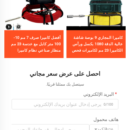
كاميرا المجاري 9 بوصة شاشة
أفضل كاميرا صرف 7 مم 10-
عالية الدقة 1080 بكسل ورأس
100 متر كابل مع عدسة 23 مم
الكاميرا 23 مم لكاميرات فحص
منظار صناعي نظام كاميرا
الأنابيب مع جهاز تسجيل فيديو
فحص أنابيب الصرف مع تسجيل
16 جيجابايت وطول كابل
فيديو DVR بسعة 16 جيجا بايت
20/30/40/50 متر
احصل على عرض سعر مجاني
سيتصل بك ممثلنا قريبًا.
البريد الإلكتروني
0/100
هاتف محمول
الكود
0/16