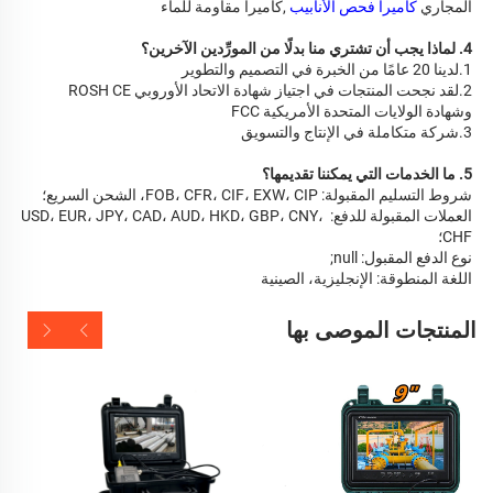
المجاري 
كاميرا فحص الأنابيب 
,كاميرا مقاومة للماء 
4. لماذا يجب أن تشتري منا بدلًا من المورِّدين الآخرين؟ 
2.لقد نجحت المنتجات في اجتياز شهادة الاتحاد الأوروبي ROSH CE 
3.شركة متكاملة في الإنتاج والتسويق 
5. ما الخدمات التي يمكننا تقديمها؟ 
شروط التسليم المقبولة: FOB، CFR، CIF، EXW، CIP، الشحن السريع؛ 
العملات المقبولة للدفع: USD، EUR، JPY، CAD، AUD، HKD، GBP، CNY، 
CHF؛ 
نوع الدفع المقبول: null; 
اللغة المنطوقة: الإنجليزية، الصينية   
المنتجات الموصى بها