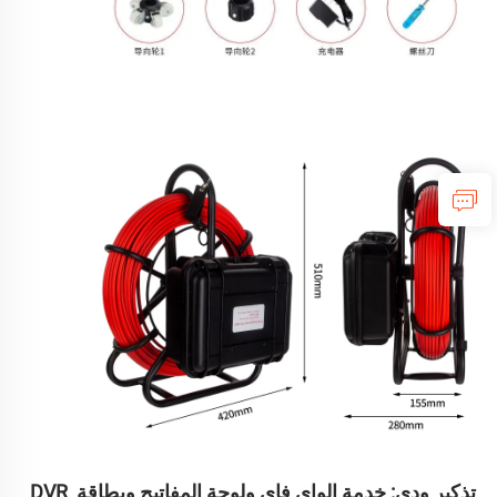
تذكير ودي: خدمة الواي فاي ولوحة المفاتيح وبطاقة DVR 