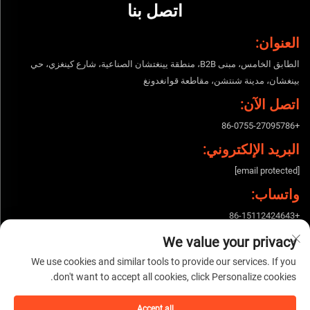
اتصل بنا
العنوان:
الطابق الخامس، مبنى B2B، منطقة يينغتشان الصناعية، شارع كينغزي، حي
بينغشان، مدينة شنتشن، مقاطعة قوانغدونغ
اتصل الآن:
+86-0755-27095786
البريد الإلكتروني:
[email protected]
واتساب:
+86-15112424643
We value your privacy
We use cookies and similar tools to provide our services. If you
حقوق النشر © 2026 شركة ووشيجيه للتكنولوجيا الإلكترونية المحدودة، شنتشن،
don't want to accept all cookies, click Personalize cookies.
الصين. جميع الحقوق محفوظة. |
سياسة الخصوصية
Accept all