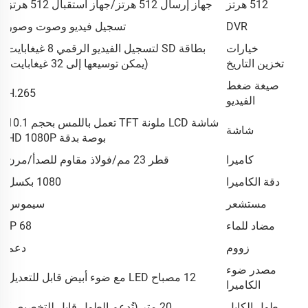
512 هرتز
جهاز إرسال 512 هرتز/جهاز استقبال 512 هرتز
DVR
تسجيل فيديو وصوت وصور
خيارات
بطاقة SD لتسجيل الفيديو الرقمي 8 غيغابايت
تخزين التاريخ
(يمكن توسيعها إلى 32 غيغابايت)
صيغة ضغط
H.265
الفيديو
شاشة LCD ملونة TFT تعمل باللمس بحجم 10.1
شاشة
بوصة بدقة HD 1080P
كاميرا
قطر 23 مم/فولاذ مقاوم للصدأ/مرن
دقة الكاميرا
1080 بكسل
مستشعر
سيموس
مضاد للماء
IP 68
زووم
دعم
مصدر ضوء
12 مصباح LED مع ضوء أبيض قابل للتعديل
الكاميرا
طول الكابل
20 متر (تُدعم الطول قابل للتخصيص)