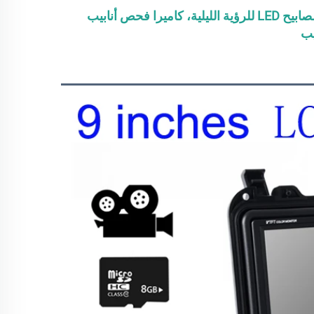
كاميرا فحص أنابيب الصرف بشاشة 20 متر عالية الجودة مع 6 مصابيح LED للرؤية الليلية، كاميرا فحص أنابيب 
يب 