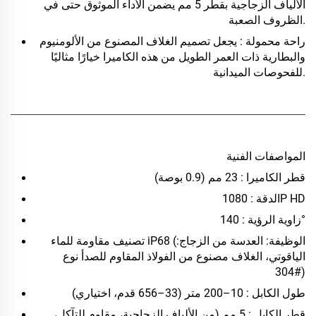
الألياف الزجاجية بقطر 5 مم يضمن الأداء الموثوق حتى في
الظروف الصعبة.
راحة محمولة
: يجعل تصميم الغلاف المصنوع من الألومنيوم
والبطارية ذات العمر الطويل من هذه الكاميرا خيارًا مثاليًا
للفحوصات الميدانية.
المواصفات الفنية
قطر الكاميرا
: 23 مم (0.9 بوصة)
: 1080P HD
الدقة
: 140°
زاوية الرؤية
iP68 (:الوظيفة: العدسة من الزجاج
تصنيف مقاومة للماء
الياقوتي، الغلاف مصنوع من الفولاذ المقاوم للصدأ نوع
#304)
طول الكابل
: 10–200 متر (33–656 قدم، اختياري)
قطر الكابل
: 5 مم (من الألياف الزجاجية، مقاوم للتآكل،