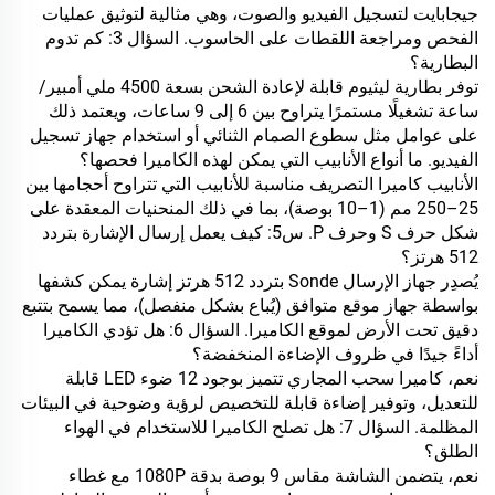
جيجابايت لتسجيل الفيديو والصوت، وهي مثالية لتوثيق عمليات
الفحص ومراجعة اللقطات على الحاسوب.
السؤال 3: كم تدوم
البطارية؟
توفر بطارية ليثيوم قابلة لإعادة الشحن بسعة 4500 ملي أمبير/
ساعة تشغيلًا مستمرًا يتراوح بين 6 إلى 9 ساعات، ويعتمد ذلك
على عوامل مثل سطوع الصمام الثنائي أو استخدام جهاز تسجيل
الفيديو.
ما أنواع الأنابيب التي يمكن لهذه الكاميرا فحصها؟
الأنابيب
كاميرا التصريف
مناسبة للأنابيب التي تتراوح أحجامها بين
25–250 مم (1–10 بوصة)، بما في ذلك المنحنيات المعقدة على
شكل حرف S وحرف P.
س5: كيف يعمل إرسال الإشارة بتردد
512 هرتز؟
يُصدِر جهاز الإرسال Sonde بتردد 512 هرتز إشارة يمكن كشفها
بواسطة جهاز موقع متوافق (يُباع بشكل منفصل)، مما يسمح بتتبع
دقيق تحت الأرض لموقع الكاميرا.
السؤال 6: هل تؤدي الكاميرا
أداءً جيدًا في ظروف الإضاءة المنخفضة؟
نعم،
كاميرا سحب المجاري
تتميز بوجود 12 ضوء LED قابلة
للتعديل، وتوفير إضاءة قابلة للتخصيص لرؤية وضوحية في البيئات
المظلمة.
السؤال 7: هل تصلح الكاميرا للاستخدام في الهواء
الطلق؟
نعم، يتضمن الشاشة مقاس 9 بوصة بدقة 1080P مع غطاء