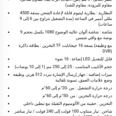
مقاوم للبرودة، مقاوم للشد)
البطارية
: بطارية ليثيوم قابلة لإعادة الشحن بسعة 4500
مللي أمبير في الساعة (مدة التشغيل تتراوح بين 6 إلى 9
ساعات)
شاشة
: شاشة ألوان عالية الوضوح 1080 بكسل بحجم 9
بوصة مع واقي شمس
التخزين
: بطاقة ذاكرة TF بسعة 16 جيجابايت (مع وظيفة
DVR)
: 16 ضوء LED قابل للتعديل
إضاءة
حجم الأنابيب المناسب
: 25 إلى 250 مم (1 إلى 10 بوصات)
ميزات إضافية
: جهاز إرسال الإشارة بتردد 512 هرتز، وظيفة
وضع علامات العمق، تسوية تلقائية
درجة حرارة التشغيل
: من -20°م إلى 60°م
درجة حرارة التخزين
: من -50°م إلى 60°م
التخزين
: حقيبة من الألومنيوم الثقيلة مع تبطين داخلي
شاحن
: تيار متناوب 100 فولت إلى 240 فولت / تيار مباشر