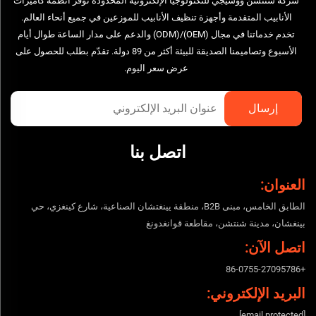
شركة شنتشن ووشيجي للتكنولوجيا الإلكترونية المحدودة توفر أنظمة كاميرات
الأنابيب المتقدمة وأجهزة تنظيف الأنابيب للموزعين في جميع أنحاء العالم.
تخدم خدماتنا في مجال (OEM)/(ODM) والدعم على مدار الساعة طوال أيام
الأسبوع وتصاميمنا الصديقة للبيئة أكثر من 89 دولة. تقدّم بطلب للحصول على
عرض سعر اليوم.
اتصل بنا
العنوان:
الطابق الخامس، مبنى B2B، منطقة يينغتشان الصناعية، شارع كينغزي، حي
بينغشان، مدينة شنتشن، مقاطعة قوانغدونغ
اتصل الآن:
+86-0755-27095786
البريد الإلكتروني:
[email protected]