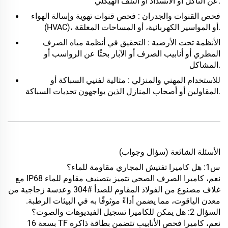
عن التآكل أو الانسداد أو التلف الهيكلي.
فحص القنوات والجدران
: فحص قنوات تهوية وإسالة الهواء
(HVAC)، أو المواسير الكهربائية، أو المساحات المغلقة.
الأنظمة تحت الأرضية
: التحقيق في أنظمة مياه الصرف
المطري أو أنابيب الصرف أو الآبار بحثًا عن الرواسب أو
المشاكل.
للاستخدام المهني والمنزلي
: مثالية لفنيي السباكة أو
المقاولين أو أصحاب المنازل الذين يواجهون تحديات السباكة.
الأسئلة الشائعة (سؤال وجواب)
س1: هل كاميرا تفتيش المجاري مقاومة للماء؟
نعم،
كاميرا الصرف الصحي
تتميز بتصنيف مقاوم للماء IP68 مع
غلاف مصنوع من الفولاذ المقاوم للصدأ #304 وعدسة زجاجية من
معدن الياقوت، مما يضمن أداءً موثوقًا به في البيئات الرطبة.
السؤال 2: هل يمكن للكاميرا تسجيل الفيديوهات والصوت؟
نعم،
كاميرا فحص الأنابيب
تتضمن بطاقة ذاكرة TF بسعة 16