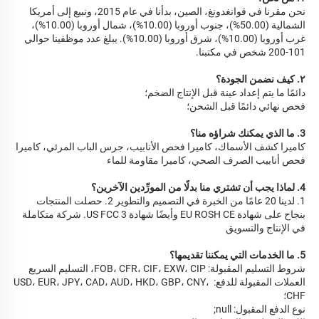
نحن مقرنا في قوانغدونغ، الصين، بدأنا في عام 2015، ونبيع إلى أمريكا 
الشمالية (50.00%)، جنوب أوروبا (10.00%)، شمال أوروبا (10.00%)، 
غرب أوروبا (10.00%)، شرق أوروبا (10.00%). يبلغ عدد موظفينا حوالي 
101-200 شخص في مكتبنا. 
٢. كيف نضمن الجودة؟ 
دائمًا ما يتم إعداد عينة قبل الإنتاج الضخم؛ 
فحص نهائي دائمًا قبل الشحن؛ 
3. ما الذي يمكنك شراؤه منا؟ 
كاميرا كشف الأسماك، كاميرا فحص الأنابيب، جرس الباب المرئي، كاميرا 
فحص أنابيب الصرف الصحي، كاميرا مقاومة للماء 
4. لماذا يجب أن تشتري منا بدلًا من المورِّدين الآخرين؟ 
1. لدينا 20 عامًا من الخبرة في التصميم والتطوير 2. حصلت المنتجات 
بنجاح على شهادة EU ROSH CE وأيضًا شهادة US FCC 3. شركة متكاملة 
في الإنتاج والتسويق 
5. ما الخدمات التي يمكننا تقديمها؟ 
شروط التسليم المقبولة: FOB، CFR، CIF، EXW، CIP، التسليم السريع 
العملات المقبولة للدفع: USD، EUR، JPY، CAD، AUD، HKD، GBP، CNY، 
CHF؛ 
نوع الدفع المقبول: null; 