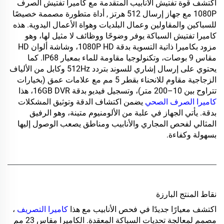
اكتشف قوة تفتيش الأنابيب المتقدمة مع
كاميرا تفتيش الصرف
1080P مع جهاز إرسال 512 هرتز
, أداة متطورة مصممة خصيصًا
للسباكين والمقاولين وعمال البلديات وهواة الأعمال اليدوية. هذه
كاميرا تفتيش السباكة
يوفر وضوحًا ووظائف لا مثيل لها، وهو
مزود بكاميرا ذاتية التسوية بدقة 1080P HD، وشاشة ألوان HD
مقاس 9 بوصات، وتكنولوجيا مقاومة للماء بمعيار IP68. كما
يحتوي على إرسال إشاري للسوند بتردد 512Hz وكابل من الألياف
الزجاجية مقاوم للانحناء بقطر 5 مم مع علامات عمق (بخيارات
تتراوح بين 10–200 متر)، وتسجيل فيديو بدقة 16GB DVR، هذا
كاميرا الصرف الصحي
يضمن اكتشاف الدقة وتوثيق المشكلات
بدقة. يأتي الجهاز في علبة من الألومنيوم متينة، وهو الرفيق
المثالي لفحص المجاري والأنابيب ومناطق يصعب الوصول إليها
بسهولة وكفاءة.
نقاط المنتج البارزة
اكتشف معيارًا جديدًا في فحص الأنابيب مع هذا
كاميرا التصريف
،
مصمم لمعالجة تحديات السباكة المعقدة. الكاميرا مقاس 23 مم