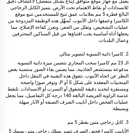
يعمل مع جهاز موقع متوافق (يُباع بشكل منفصل) لاكتشاف دقيق
للانسدادات أو نقاط الاهتمام تحت الأرض. يتميز الكابل الزجاجي
البالغ قطره 5 مم بعلامات عمق تتيح للمستخدمين تتبع موقع
الكاميرا وعمقها داخل الأنبوب. تُسهِّل هذه الوظيفة المزدوجة من
عمليات التشخيص، وتقلل من الحفر، وتعزز كفاءة الإصلاح، مما
يجعلها أداة أساسية يجب اقتناؤها من قبل السباكين المحترفين
وعمال البلديات.
2. كاميرا ذاتية التسوية لتصوير مثالي
الـ 23 مم
كاميرا سحب المجاري
تتضمن ميزة ذاتية التسوية
مدفوعة بمستشعر الجاذبية، مما يضمن بقاء الصور منتصبة بغض
النظر عن اتجاه الأنبوب. تتفوق هذه التقنية في التنقل داخل
المنحنيات المعقدة على شكل S أو P، وتوفر صورًا واضحة
ومستقرة لتحديد دقيقة للشقوق أو التسرب أو الانسدادات. تلتقط
عدسة الزاوية العريضة البالغة 140 درجة كل التفاصيل، مما يجعل
عمليات الفحص داخل أنابيب الصرف الضيقة أو الآبار سهلة
وبسيطة.
3. كابل زجاجي متين بقطر 5 مم
الأنابيب
كاميرا فحص الصرف
تتميز بسلك زجاجي متين بسمك 5