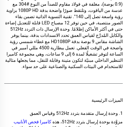
(0.9 بوصة)، مغلفة في فولاذ مقاوم للصدأ من النوع #304 مع
عدسة من الياقوت، وتلتقط صورًا واضحة بدقة 1080P HD بزاوية
رؤية واسعة تصل إلى 140°. تقنية التسوية الذاتية تضمن بقاء
الصور منتصبة، في حين توفر 12 مصباح LED قابلة للتعديل إضاءة
حتى في أكثر الأماكن إظلامًا. وحدة الإرسال ذات التردد 512Hz
والكابل المُدرَّج لقياس العمق تحدد الانسدادات بدقة، بينما يوفر
الشاشة مقاس 9 بوصة بدقة HD1080P مع غطاء شمسي رؤية
واضحة في الوقت الفعلي. تعمل ببطارية 4500 مللي أمبير في
الساعة لتوفر تشغيلًا لمدة 6 إلى 9 ساعات، وهي
مجموعة كاميرا
التنظير الداخلي
مبنيّة لتكون متينة وقابلة للنقل، مما يجعلها مثالية
للاستخدام في البيئات السكنية والصناعية على حد سواء.
الميزات الرئيسية
1. وحدة إرسال متقدمة بتردد 512Hz وقياس العمق
مزوَّدة بوحدة إرسال بتردد 512Hz، هذه
كاميرا فحص الأنابيب