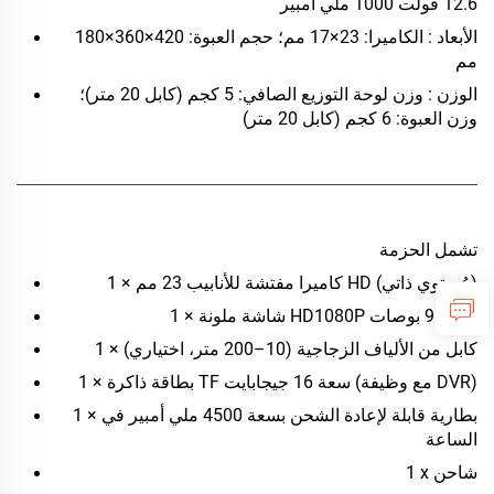
12.6 فولت 1000 ملي أمبير
الأبعاد
: الكاميرا: 23×17 مم؛ حجم العبوة: 420×360×180
مم
الوزن
: وزن لوحة التوزيع الصافي: 5 كجم (كابل 20 متر)؛
وزن العبوة: 6 كجم (كابل 20 متر)
تشمل الحزمة
1 × كاميرا مفتشة للأنابيب 23 مم HD (مُستوي ذاتي)
1 × شاشة ملونة HD1080P بحجم 9 بوصات
1 × كابل من الألياف الزجاجية (10–200 متر، اختياري)
1 × بطاقة ذاكرة TF سعة 16 جيجابايت (مع وظيفة DVR)
1 × بطارية قابلة لإعادة الشحن بسعة 4500 ملي أمبير في
الساعة
1 x شاحن