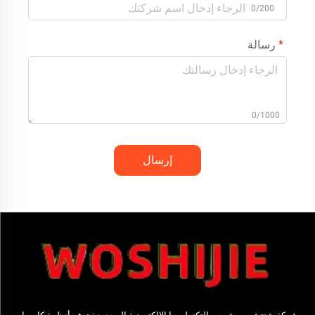
0/200
رسالة
0/1000
إرسال