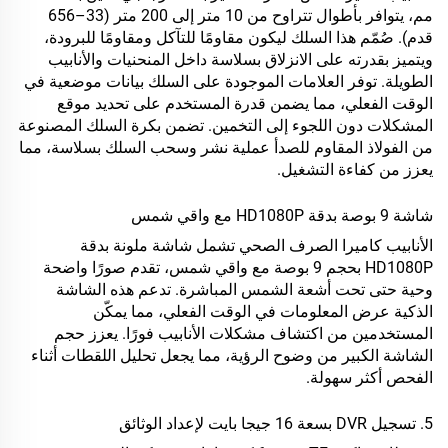
مم، يتوافر بأطوال تتراوح من 10 متر إلى 200 متر (33–656
قدم). صُمّم هذا السلك ليكون مقاومًا للتآكل ومقاومًا للبرودة،
ويتميز بقدرته على الانزلاق بسلاسة داخل المنحنيات والأنابيب
الطويلة. توفر العلامات الموجودة على السلك بيانات موضعية في
الوقت الفعلي، مما يضمن قدرة المستخدم على تحديد موقع
المشكلات دون اللجوء إلى التخمين. تضمن بكرة السلك المصنوعة
من الفولاذ المقاوم للصدأ عملية نشر وسحب السلك بسلاسة، مما
يعزز من كفاءة التشغيل.
شاشة 9 بوصة بدقة HD1080P مع واقي شمس
الأنابيب
كاميرا الصرف الصحي
تشمل شاشة ملونة بدقة
HD1080P بحجم 9 بوصة مع واقي شمس، تقدم صورًا واضحة
وحية حتى تحت أشعة الشمس المباشرة. تدعم هذه الشاشة
الذكية عرض المعلومات في الوقت الفعلي، مما يمكّن
المستخدمين من اكتشاف مشكلات الأنابيب فورًا. يعزز حجم
الشاشة الكبير من وضوح الرؤية، مما يجعل تحليل اللقطات أثناء
الفحص أكثر سهولة.
5. تسجيل DVR بسعة 16 جيجا بايت لإعداد الوثائق