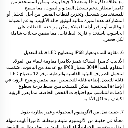
مع بطاقة ذاكرة TF بسعة 16 جيجا بايت، يتمكن المستخدم من
كاميرا منظار
يدعم تسجيل الفيديو والصوت، مما يسمح
للمستخدمين بتسجيل وتخزين لقطات الفحص من أجل التحليل أو
المشاركة. هذه الميزة مثالية لتوثيق حالة الأنابيب، ودعم الصيانة
الوقائية، أو توفير أدلة للعملاء. يمكن مراجعة اللقطات على
الحاسوب باستخدام قارئ البطاقات، مما يضمن سجلات شاملة
لكل فحص.
6. مقاوم للماء بمعيار IP68 ومصابيح LED قابلة للتعديل
الأنابيب
كاميرا السباكة
يتميز بكاميرا مقاومة للماء من الفولاذ
المقاوم للصدأ #304 بمعيار IP68 مع عدسة من الياقوت، صُمّمت
لتتحمل الظروف البيئية القاسية والرطبة. توفر 12 مصباح LED
قابلة للتعديل إضاءة قابلة للتخصيص، مما يضمن وضوح الرؤية في
الإضاءة المنخفضة. يمكن للمستخدمين ضبط درجة سطوع
الإضاءة لتتناسب مع احتياجات الفحص الخاصة، مما يعزز الرؤية
لكشف مشاكل الأنابيب.
7. حقيبة نقل من الألومنيوم المحمولة وعمر بطارية طويل
معبأة في حقيبة من الألومنيوم متينة ومبطنة،
كاميرا أنابيب
سهلة
النقل ومضمونة الحماية أثناء العمل الميداني. توفر بطارية الليثيوم