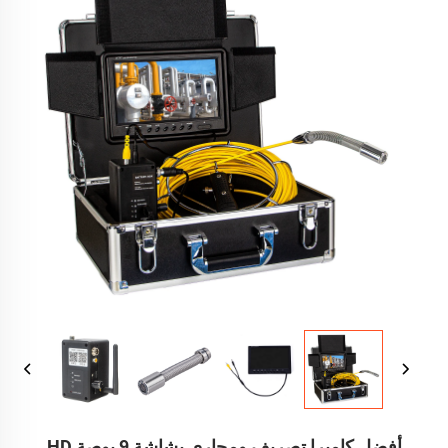
أفضل كاميرا تصريف ومجاري بشاشة 9 بوصة HD