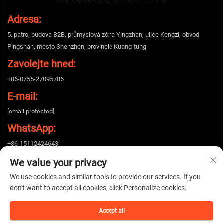
Adresa:
5. patro, budova B2B, průmyslová zóna Yingzhan, ulice Kengzi, obvod
Pingshan, město Shenzhen, provincie Kuang-tung
Zavolejte hned:
+86-0755-27095786
E-mail:
[email protected]
WhatsApp:
+86-15112424643
We value your privacy
We use cookies and similar tools to provide our services. If you
Copyright © 2026 China Shenzhen Woshijie Electronic Technology Co., Ltd.
don't want to accept all cookies, click Personalize cookies.
Všechna práva vyhrazena. |
Zásady ochrany soukromí
Accept all