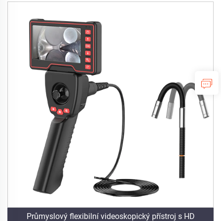
Průmyslový flexibilní videoskopický přístroj s HD