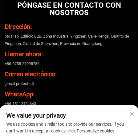
PÓNGASE EN CONTACTO CON
NOSOTROS
Dirección:
5to Piso, Edificio B2B, Zona Industrial Yingzhan, Calle Kengzi, Distrito de
Pingshan, Ciudad de Shenzhen, Provincia de Guangdong
Llamar ahora:
+86-0755-27095786
Correo electrónico:
[email protected]
WhatsApp:
+86-15112424643
We value your privacy
We use cookies and similar tools to provide our services. If you
Derechos de autor © 2026 China Shenzhen Woshijie Electronic Technology Co.,
don't want to accept all cookies, click Personalize cookies.
Ltd. Todos los derechos reservados. |
Política de privacidad