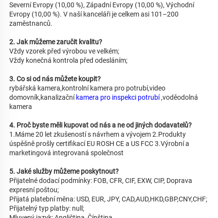
Severní Evropy (10,00 %), Západní Evropy (10,00 %), Východní 
Evropy (10,00 %). V naší kanceláři je celkem asi 101–200 
zaměstnanců. 
2. Jak můžeme zaručit kvalitu?   
Vždy vzorek před výrobou ve velkém;   
Vždy konečná kontrola před odesláním;   
3. Co si od nás můžete koupit?   
rybářská kamera,kontrolní kamera pro potrubí,video 
domovník,kanalizační 
kamera pro inspekci potrubí 
,voděodolná 
kamera 
4. Proč byste měli kupovat od nás a ne od jiných dodavatelů?   
1.Máme 20 let zkušeností s návrhem a vývojem 2.Produkty 
úspěšně prošly certifikací EU ROSH CE a US FCC 3.Výrobní a 
marketingová integrovaná společnost 
5. Jaké služby můžeme poskytnout?   
Přijatelné dodací podmínky: FOB, CFR, CIF, EXW, CIP, Doprava 
expresní poštou; 
Přijatá platební měna: USD, EUR, JPY, CAD,AUD,HKD,GBP,CNY,CHF; 
Přijatelný typ platby: null; 
Mluvený jazyk: Angličtina, Čínština   