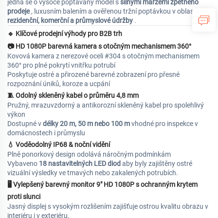
jedná se o vysoce poptávaný model s
silnými maržemi zpětného
prodeje
, luxusním balením a ověřenou tržní poptávkou v oblasti
rezidenční, komerční a průmyslové údržby
.
🔹
Klíčové prodejní výhody pro B2B trh
📷
HD 1080P barevná kamera s otočným mechanismem 360°
Kovová kamera z nerezové oceli #304 s otočným mechanismem
360° pro plné pokrytí vnitřku potrubí
Poskytuje ostré a přirozené barevné zobrazení pro přesné
rozpoznání úniků, koroze a ucpání
🧵
Odolný skleněný kabel o průměru 4,8 mm
Pružný, mrazuvzdorný a antikorozní skleněný kabel pro spolehlivý
výkon
Dostupné v
délky 20 m, 50 m nebo 100 m
vhodné pro inspekce v
domácnostech i průmyslu
💧
Voděodolný IP68 & noční vidění
Plně ponorkový design odolává náročným podmínkám
Vybaveno
18 nastavitelných LED diod
aby byly zajištěny ostré
vizuální výsledky ve tmavých nebo zakalených potrubích.
🖥
Vylepšený barevný monitor 9" HD 1080P s ochranným krytem
proti slunci
Jasný displej s vysokým rozlišením zajišťuje ostrou kvalitu obrazu v
interiéru i v exteriéru.