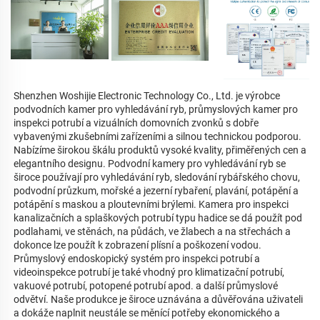
Shenzhen Woshijie Electronic Technology Co., Ltd. je výrobce 
podvodních kamer pro vyhledávání ryb, průmyslových kamer pro 
inspekci potrubí a vizuálních domovních zvonků s dobře 
vybavenými zkušebními zařízeními a silnou technickou podporou. 
Nabízíme širokou škálu produktů vysoké kvality, přiměřených cen a 
elegantního designu. Podvodní kamery pro vyhledávání ryb se 
široce používají pro vyhledávání ryb, sledování rybářského chovu, 
podvodní průzkum, mořské a jezerní rybaření, plavání, potápění a 
potápění s maskou a ploutevními brýlemi. Kamera pro inspekci 
kanalizačních a splaškových potrubí typu hadice se dá použít pod 
podlahami, ve stěnách, na půdách, ve žlabech a na střechách a 
dokonce lze použít k zobrazení plísní a poškození vodou. 
Průmyslový endoskopický systém pro inspekci potrubí a 
videoinspekce potrubí je také vhodný pro klimatizační potrubí, 
vakuové potrubí, potopené potrubí apod. a další průmyslové 
odvětví. Naše produkce je široce uznávána a důvěřována uživateli 
a dokáže naplnit neustále se měnící potřeby ekonomického a 