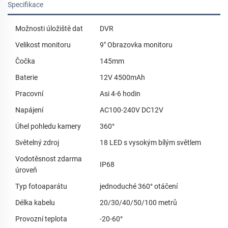
Specifikace
Možnosti úložiště dat
DVR
Velikost monitoru
9" Obrazovka monitoru
Čočka
145mm
Baterie
12V 4500mAh
Pracovní
Asi 4-6 hodin
Napájení
AC100-240V DC12V
Úhel pohledu kamery
360°
Světelný zdroj
18 LED s vysokým bílým světlem
Vodotěsnost zdarma
IP68
úroveň
Typ fotoaparátu
jednoduché 360° otáčení
Délka kabelu
20/30/40/50/100 metrů
Provozní teplota
-20-60°