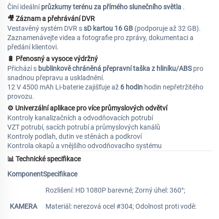
Činí ideální
průzkumy terénu za přímého slunečního světla
.
🎥
Záznam a přehrávání DVR
Vestavěný systém DVR s
sD kartou 16 GB
(podporuje až 32 GB).
Zaznamenávejte videa a fotografie pro zprávy, dokumentaci a
předání klientovi.
🔋
Přenosný a vysoce výdržný
Přichází s
bublinkově chráněná přepravní taška z hliníku/ABS
pro
snadnou přepravu a uskladnění.
12 V 4500 mAh Li-baterie zajišťuje až
6 hodin
hodin nepřetržitého
provozu.
⚙
Univerzální aplikace pro více průmyslových odvětví
Kontroly kanalizačních a odvodňovacích potrubí
VZT potrubí, sacích potrubí a průmyslových kanálů
Kontroly podlah, dutin ve stěnách a podkroví
Kontrola okapů a vnějšího odvodňovacího systému
📊
Technické specifikace
Komponent
Specifikace
Rozlišení: HD 1080P barevné; Zorný úhel: 360°;
KAMERA
Materiál: nerezová ocel #304; Odolnost proti vodě: