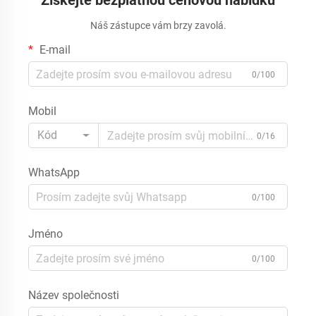
Získejte bezplatnou cenovou nabídku
Náš zástupce vám brzy zavolá.
E-mail
0/100
Mobil
Kód
0/16
WhatsApp
0/100
Jméno
0/100
Název společnosti