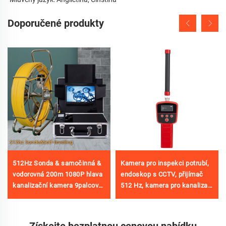
Doporučené produkty
512Hz Sonda & samočinná &
Kamera pro inspekci potrubí,
vodorovná 200m 1080P hlava
endoskop s CCTV, přijímač
kanalizační kamera 9palcová
512 Hz, kamera pro kanalizaci
obrazovka Voděodolná IP68
s lokátorem
Trubková videoinspekční
kamera Tovární cena