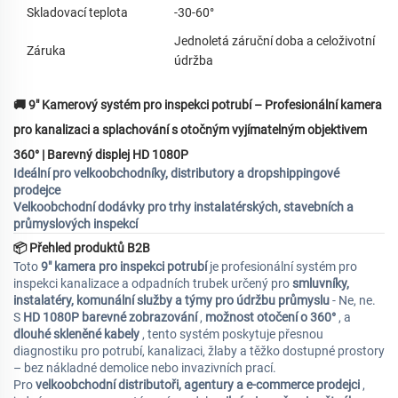
Skladovací teplota
-30-60°
Jednoletá záruční doba a celoživotní
Záruka
údržba
🚚
9" Kamerový systém pro inspekci potrubí – Profesionální kamera
pro kanalizaci a splachování s otočným vyjímatelným objektivem
360° | Barevný displej HD 1080P
Ideální pro velkoobchodníky, distributory a dropshippingové
prodejce
Velkoobchodní dodávky pro trhy instalatérských, stavebních a
průmyslových inspekcí
📦
Přehled produktů B2B
Toto
9" kamera pro inspekci potrubí
je profesionální systém pro
inspekci kanalizace a odpadních trubek určený pro
smluvníky,
instalatéry, komunální služby a týmy pro údržbu průmyslu
- Ne, ne.
S
HD 1080P barevné zobrazování
,
možnost otočení o 360°
, a
dlouhé skleněné kabely
, tento systém poskytuje přesnou
diagnostiku pro potrubí, kanalizaci, žlaby a těžko dostupné prostory
– bez nákladné demolice nebo invazivních prací.
Pro
velkoobchodní distributoři, agentury a e-commerce prodejci
,