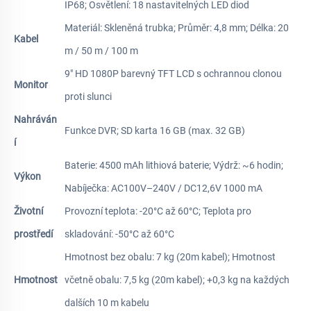
IP68; Osvětlení: 18 nastavitelných LED diod
Materiál: Skleněná trubka; Průměr: 4,8 mm; Délka: 20
Kabel
m / 50 m / 100 m
9" HD 1080P barevný TFT LCD s ochrannou clonou
Monitor
proti slunci
Nahráván
Funkce DVR; SD karta 16 GB (max. 32 GB)
í
Baterie: 4500 mAh lithiová baterie; Výdrž: ~6 hodin;
Výkon
Nabíječka: AC100V–240V / DC12,6V 1000 mA
Životní
Provozní teplota: -20°C až 60°C; Teplota pro
prostředí
skladování: -50°C až 60°C
Hmotnost bez obalu: 7 kg (20m kabel); Hmotnost
Hmotnost
včetně obalu: 7,5 kg (20m kabel); +0,3 kg na každých
dalších 10 m kabelu