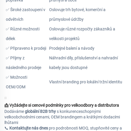
✅ Široké zastoupení v
Oslovuje trh bytové, komerční a
odvětvích
průmyslové údržby
✅ Různé možnosti
Oslovuje různé rozpočty zákazníků a
délek
velikosti projektů
✅ Připraveno k prodeji
Prodejné balení a návody
✅ Příjmy z
Náhradní díly, příslušenství a nahradní
následného prodeje
kabely jsou dostupné
✅ Možnosti
Vlastní branding pro lokální tržní identitu
OEM/ODM
📩
Vyžádejte si cenové podmínky pro velkoodbory a distributora
Dodáváme
globální B2B trhy
s konkurenceschopnými
velkoobchodními cenami, OEM brandingem a krátkými dodacími
lhůtami
📞
Kontaktujte nás dnes
pro podrobnosti MOQ, stupňovité ceny a