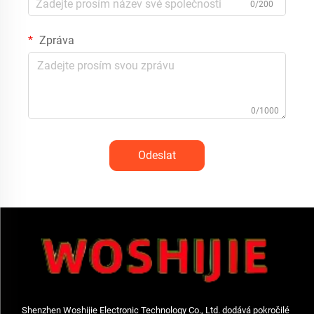
0/200
Zpráva
0/1000
Odeslat
Shenzhen Woshijie Electronic Technology Co., Ltd. dodává pokročilé