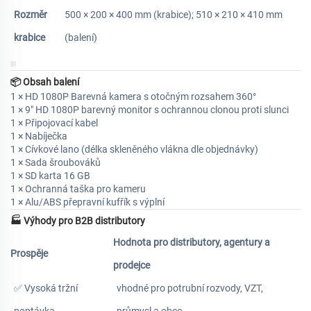
Rozměr
500 × 200 × 400 mm (krabice); 510 × 210 × 410 mm
krabice
(balení)
📦
Obsah balení
1 × HD 1080P Barevná kamera s otočným rozsahem 360°
1 × 9" HD 1080P barevný monitor s ochrannou clonou proti slunci
1 × Připojovací kabel
1 × Nabíječka
1 × Cívkové lano (délka skleněného vlákna dle objednávky)
1 × Sada šroubováků
1 × SD karta 16 GB
1 × Ochranná taška pro kameru
1 × Alu/ABS přepravní kufřík s výplní
🏭
Výhody pro B2B distributory
Hodnota pro distributory, agentury a
Prospěje
prodejce
✅ Vysoká tržní
vhodné pro potrubní rozvody, VZT,
poptávka
průmysl a obce