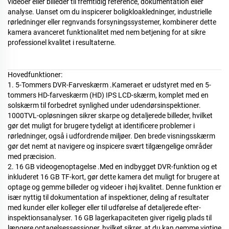
videoer eller billeder til fremtidig reference, dokumentation eller
analyse. Uanset om du inspicerer boligkloakledninger, industrielle
rørledninger eller regnvands
forsyningssystemer, kombinerer dette
kamera avanceret funktionalitet med nem betjening for at sikre
professionel kvalitet i resultaterne.
Hovedfunktioner:
1. 5-Tommers DVR-Farveskærm
.
Kameraet er udstyret med en 5-
tommers HD-farveskærm (HD) IPS LCD-skærm, komplet med en
solskærm til forbedret synlighed under udendørsinspektioner.
1000TVL-opløsningen sikrer skarpe og detaljerede billeder, hvilket
gør det muligt for brugere tydeligt at identificere problemer i
rørledninger, også i udfordrende miljøer. Den brede visningsskærm
gør det nemt at navigere og inspicere svært tilgængelige områder
med præcision.
2. 16 GB videogenoptagelse
.
Med en indbygget DVR-funktion og et
inkluderet 16 GB TF-kort, gør dette kamera det muligt for brugere at
optage og gemme billeder og videoer i høj kvalitet. Denne funktion er
især nyttig til dokumentation af inspektioner, deling af resultater
med kunder eller kolleger eller til udførelse af detaljerede efter-
inspektionsanalyser. 16 GB lagerkapaciteten giver rigelig plads til
længere optagelsessessioner, hvilket sikrer, at du kan gemme vigtige