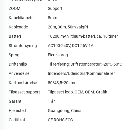
ZOOM
Support
Kabeldiameter
5mm
Kablengde
20m, 30m, 50m valgfri
Batteri
10200 mAh lithium-batteri, ca. 10 timer
Strømforsyning
AC100-240V, DC12,6V 1A
Sprog
Flere sprog
Driftsmiljø
Til rørføring; Driftstemperatur: -20°C-50°C
Anvendelse
Indendørs/Udendørs/Kommunale rør
Kartonstørrelse
50*43,5*20 mm
Tilpasset support
Tilpasset logo, OEM, ODM. Grafik
Garanti
1 år
Hjemsted
Guangdong, China
Certifikat
CE ROHS FCC