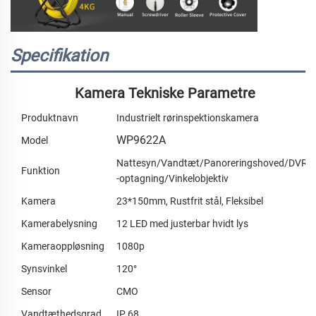
Specifikation
Kamera Tekniske Parametre
Produktnavn
Industrielt rørinspektionskamera
WP9622A
Model
Nattesyn/Vandtæt/Panoreringshoved/DVR
Funktion
-optagning/Vinkelobjektiv
Kamera
23*150mm, Rustfrit stål, Fleksibel
Kamerabelysning
12 LED med justerbar hvidt lys
Kameraoppløsning
1080p
Synsvinkel
120°
Sensor
CMO
Vandtæthedsgrad
IP 68