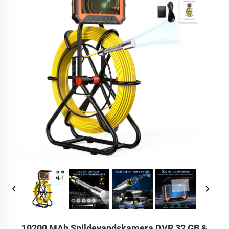
10200 MAh Spildevandskamera DVR 32 GB &