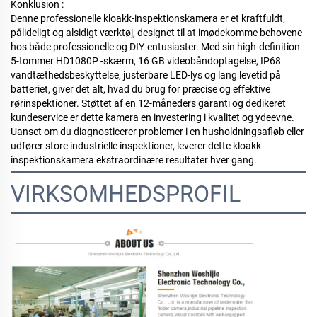
Konklusion
:
Denne professionelle kloakk-inspektionskamera er et kraftfuldt,
pålideligt og alsidigt værktøj, designet til at imødekomme behovene
hos både professionelle og DIY-entusiaster. Med sin high-definition
5
-tommer
HD1080P
-skærm, 16 GB videobåndoptagelse, IP68
vandtæthedsbeskyttelse, justerbare LED-lys og lang levetid på
batteriet, giver det alt, hvad du brug for præcise og effektive
rørinspektioner. Støttet af en 12-måneders garanti og dedikeret
kundeservice er dette kamera en investering i kvalitet og ydeevne.
Uanset om du diagnosticerer problemer i en husholdningsafløb eller
udfører store industrielle inspektioner, leverer dette kloakk-
inspektionskamera ekstraordinære resultater hver gang.
VIRKSOMHEDSPROFIL