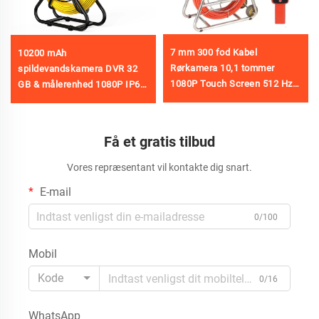
7 mm 300 fod Kabel
10200 mAh
Rørkamera 10,1 tommer
spildevandskamera DVR 32
1080P Touch Screen 512 Hz
GB & målerenhed 1080P IP68
Sender Selvnivellerende
rørkamera med 23 mm HD-
Kloakvideo Kamera Meter
linse, afløbskamera, 5
Tæller Inspektionskamera Rør
tommer skærm, 10 m/20
Få et gratis tilbud
med Lokator
m/30 m/40 m/50 m valgfri
Vores repræsentant vil kontakte dig snart.
E-mail
0/100
Mobil
Kode
0/16
WhatsApp