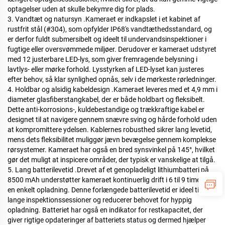
optagelser uden at skulle bekymre dig for plads.
3. Vandtæt og natursyn
.
Kameraet er indkapslet i et kabinet af
rustfrit stål (#304), som opfylder IP68's vandtæthedsstandard, og
er derfor fuldt submersibelt og ideelt til undervandsinspektioner i
fugtige eller oversvømmede miljøer. Derudover er kameraet udstyret
med 12 justerbare LED-lys, som giver fremragende belysning i
lavtlys- eller mørke forhold. Lysstyrken af LED-lyset kan justeres
efter behov, så klar synlighed opnås, selv i de mørkeste rørledninger.
4. Holdbar og alsidig kabeldesign
.
Kameraet leveres med et 4,9 mm i
diameter glasfiberstangkabel, der er både holdbart og fleksibelt.
Dette anti-korrosions-, kuldebestandige og trækkraftige kabel er
designet til at navigere gennem snævre sving og hårde forhold uden
at kompromittere ydelsen. Kablernes robusthed sikrer lang levetid,
mens dets fleksibilitet muliggør jævn bevægelse gennem komplekse
rørsystemer. Kameraet har også en bred synsvinkel på 145°, hvilket
gør det muligt at inspicere områder, der typisk er vanskelige at tilgå.
5. Lang batterilevetid
.
Drevet af et genopladeligt lithiumbatteri på
8500 mAh understøtter kameraet kontinuerlig drift i 6 til 9 timer på
en enkelt opladning. Denne forlængede batterilevetid er ideel til
lange inspektionssessioner og reducerer behovet for hyppig
opladning. Batteriet har også en indikator for restkapacitet, der
giver rigtige opdateringer af batteriets status og dermed hjælper