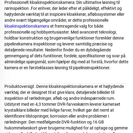
Professionelt kloakinspektionskamera: Din ultimative løsning til
rørinspektion
.
For enhver, der leder efter et pålideligt, effektivt og
højtydende værktøj til at inspicere kloakkerør, afløbssystemer eller
andre svært tilgængelige områder, er dette professionelle
kloakinspektionskamera
et fremragende valg for både
professionelle og hobbyentusiaster. Med avanceret teknologi,
holdbar konstruktion og brugervenlige funktioner forenkler denne
pipelinekamera inspektioner og leverer samtidig præcise og
detaljerede resultater. Nedenfor finder du en dybdegående
gennemgang af dets funktioner, fordele, specifikationer og svar på
almindelige spørgsmål, som hjælper dig med at forstå, hvorfor dette
kamera er en førsteklasses løsning til pipelineinspektioner.
Produktoversigt
.
Denne kloakinspektionskamera er et højtydende
værktøj, der er designet til at give klare, detaljerede billeder til
inspektion af rørledninger, afløb og andre indespærrede rum.
Udstyret med en 4,3 tommer DVR-farveskærm leverer kameraet
krystalklare billeder med livlige farver, hvilket gør det nemt at
identificere tilstopninger, korrosion eller andre problemer i
rørledninger. Den medfølgende DVR-funktion og 16 GB
hukommelseskort giver brugerne mulighed for at optage og gemme