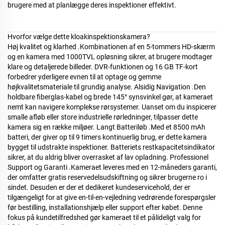
brugere med at planlægge deres inspektioner effektivt.
Hvorfor vælge dette kloakinspektionskamera?
Høj kvalitet og klarhed
.
Kombinationen af en 5-tommers HD-skærm
og en kamera med 1000TVL opløsning sikrer, at brugere modtager
klare og detaljerede billeder. DVR-funktionen og 16 GB TF-kort
forbedrer yderligere evnen til at optage og gemme
højkvalitetsmateriale til grundig analyse. Alsidig Navigation
.
Den
holdbare fiberglas-kabel og brede 145° synsvinkel gør, at kameraet
nemt kan navigere komplekse rørsystemer. Uanset om du inspicerer
smalle afløb eller store industrielle rørledninger, tilpasser dette
kamera sig en række miljøer. Langt Batteriløb
.
Med et 8500 mAh
batteri, der giver op til 9 timers kontinuerlig brug, er dette kamera
bygget til udstrakte inspektioner. Batteriets restkapacitetsindikator
sikrer, at du aldrig bliver overrasket af lav opladning. Professionel
Support og Garanti
.
Kameraet leveres med en 12-måneders garanti,
der omfatter gratis reservedelsudskiftning og sikrer brugerne ro i
sindet. Desuden er der et dedikeret kundeservicehold, der er
tilgængeligt for at give en-til-en-vejledning vedrørende forespørgsler
før bestilling, installationshjælp eller support efter købet. Denne
fokus på kundetilfredshed gør kameraet til et pålideligt valg for