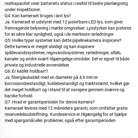
restkapacitet viser batteriets status i realtid til bedre planlægning
under inspektioner.
Q4: Kan kameraet bruges i lavt lys?
Ja. Kameraet er udstyret med 12 justerbare LED-lys, som giver
fremragende belysning i mørke omgivelser. Lysstyrken kan justeres
for at sikre klar synlighed, også i de mørkeste rørledninger.
Q5: Hvilke typer systemer kan dette pipelinekamera inspicere?
Dette kamera er meget alsidigt og kan inspicere
spildevandssystemer, regnvandssystemer,
rørledninger, afløb,
kanaler og andre svært tilgængelige områder. Det er egnet til både
private og industrielle anvendelser.
Q6: Er kablet holdbart?
Ja, fiberglaskablet med en diameter på 4,9 mm er
korrosionsbestandigt, kuldebestandigt og træktstærkt, hvilket gør
det meget holdbart og i stand til at navigere gennem snævre og
barske forhold.
Q7: Hvad er garantiperioden for denne kamera?
Kameraet leveres med 12 måneders garanti, som omfatter gratis
reservedelsudskiftning. Kundeservice er tilgængelig for at hjælpe
med spørgsmål eller problemer, også efter garantiperioden.