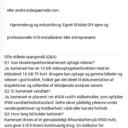
eller andre indespærrede rum.
Hjemmebrug og industribrug: Egnet til både DIY-ejere og
professionelle VVS-installatører eller entreprenører.
Ofte stillede spørgsmål (Q&A)
Q1: Kan kloakinspektionskameraet optage videoer?
Ja, kameraet har en 16 GB videooptagelsesfunktion med en
inkluderet 16 GB TF-kort. Brugere kan optage og gemme billeder og
videoer i god kvalitet, hvilket gør det ideelt til dokumentation af
inspektioner og udførelse af detaljerede analyser senere.
Q2: Er kameraet vandtæt?
Ja, kameraet er placeret i en #304 rustfri stålbeholder, som opfylder
IP68 vandtæthedsstandard. Dette sikrer pålidelig ydeevne under
vandinspektioner og holdbarhed i våde eller barske forhold.
Q3: Hvor lang tid holder batteriet?
Kameraet drives af et genopladeligt lithiumbatteri på 8500 mAh,
som giver 6 til 9 timers kontinuerlig brug. En indikator for