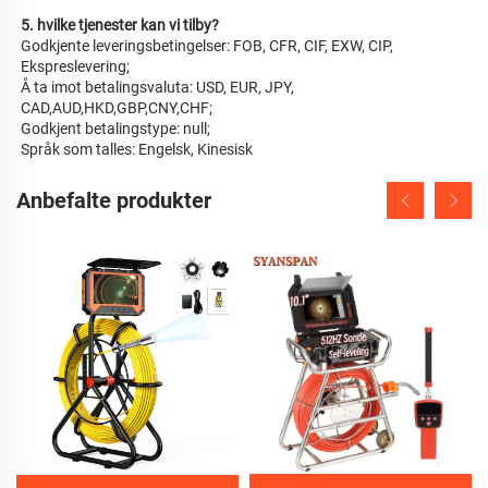
5. hvilke tjenester kan vi tilby? 
Godkjente leveringsbetingelser: FOB, CFR, CIF, EXW, CIP, 
Ekspreslevering; 
Å ta imot betalingsvaluta: USD, EUR, JPY, 
CAD,AUD,HKD,GBP,CNY,CHF; 
Godkjent betalingstype: null; 
Språk som talles: Engelsk, Kinesisk 
Anbefalte produkter