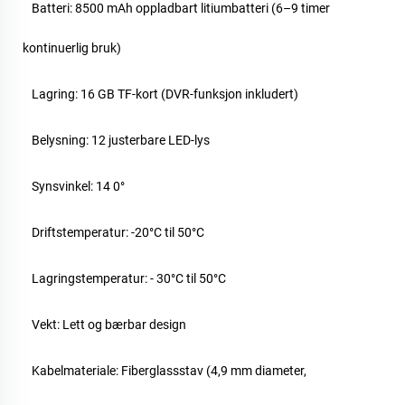
Batteri: 8500 mAh oppladbart litiumbatteri (6–9 timer
kontinuerlig bruk)
Lagring: 16 GB TF-kort (DVR-funksjon inkludert)
Belysning: 12 justerbare LED-lys
Synsvinkel: 14
0
°
Driftstemperatur: -20°C til
5
0°C
Lagringstemperatur: -
3
0°C til
5
0°C
Vekt: Lett og bærbar design
Kabelmateriale: Fiberglassstav (4,9 mm diameter,