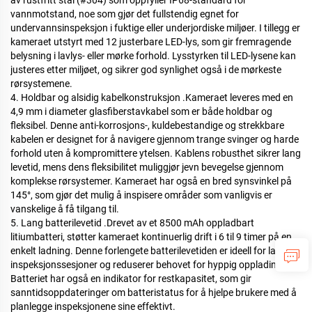
av rustfritt stål (#304) som oppfyller IP68-standard for
vannmotstand, noe som gjør det fullstendig egnet for
undervannsinspeksjon i fuktige eller underjordiske miljøer. I tillegg er
kameraet utstyrt med 12 justerbare LED-lys, som gir fremragende
belysning i lavlys- eller mørke forhold. Lysstyrken til LED-lysene kan
justeres etter miljøet, og sikrer god synlighet også i de mørkeste
rørsystemene.
4. Holdbar og alsidig kabelkonstruksjon
.
Kameraet leveres med en
4,9 mm i diameter glasfiberstavkabel som er både holdbar og
fleksibel. Denne anti-korrosjons-, kuldebestandige og strekkbare
kabelen er designet for å navigere gjennom trange svinger og harde
forhold uten å kompromittere ytelsen. Kablens robusthet sikrer lang
levetid, mens dens fleksibilitet muliggjør jevn bevegelse gjennom
komplekse rørsystemer. Kameraet har også en bred synsvinkel på
145°, som gjør det mulig å inspisere områder som vanligvis er
vanskelige å få tilgang til.
5. Lang batterilevetid
.
Drevet av et 8500 mAh oppladbart
litiumbatteri, støtter kameraet kontinuerlig drift i 6 til 9 timer på en
enkelt ladning. Denne forlengete batterilevetiden er ideell for lange
inspeksjonssesjoner og reduserer behovet for hyppig opplading.
Batteriet har også en indikator for restkapasitet, som gir
sanntidsoppdateringer om batteristatus for å hjelpe brukere med å
planlegge inspeksjonene sine effektivt.