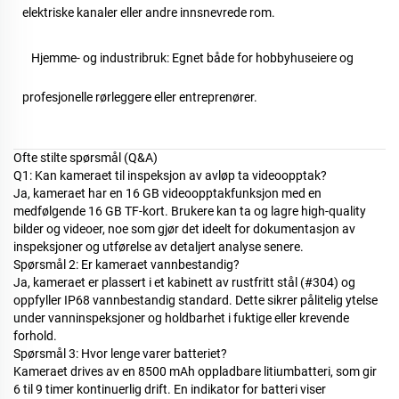
elektriske kanaler eller andre innsnevrede rom.
Hjemme- og industribruk: Egnet både for hobbyhuseiere og
profesjonelle rørleggere eller entreprenører.
Ofte stilte spørsmål (Q&A)
Q1: Kan kameraet til inspeksjon av avløp ta videoopptak?
Ja, kameraet har en 16 GB videoopptakfunksjon med en
medfølgende 16 GB TF-kort. Brukere kan ta og lagre high-quality
bilder og videoer, noe som gjør det ideelt for dokumentasjon av
inspeksjoner og utførelse av detaljert analyse senere.
Spørsmål 2: Er kameraet vannbestandig?
Ja, kameraet er plassert i et kabinett av rustfritt stål (#304) og
oppfyller IP68 vannbestandig standard. Dette sikrer pålitelig ytelse
under vanninspeksjoner og holdbarhet i fuktige eller krevende
forhold.
Spørsmål 3: Hvor lenge varer batteriet?
Kameraet drives av en 8500 mAh oppladbare litiumbatteri, som gir
6 til 9 timer kontinuerlig drift. En indikator for batteri viser