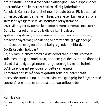
batteristatus i sanntid for bedre planlegging under inspeksjoner.
Spørsmål 4: Kan kameraet brukes i dårlig lysforhold?
Absolutt. Kameraet er utstyrt med 12 justerbare LED-lys som gir
utmerket belysning i mørke miljøer. Lysstyrken kan justeres for å
sikre klar synlighet selv i de mørkaste rørsystemene.
Q5: Hvilke typer systemer kan dette rørrørskameraet inspisere?
Dette kameraet er svært allsidig og kan inspisere
spillvannssystemer, stormvannssystemer,
vannsystemer, rør,
dreneringssystemer, kanaler og andre vanskelig tilgjengelige
områder. Det er egnet både til bolig- og industriell bruk.
Q6: Er kabelen holdbar?
Ja, 4,9 mm i diameter med glassfiberrorkabel er anti-korrosiv,
kuldebestandig og strekkfast, noe som gjør den svært holdbar og i
stand til å navigere gjennom trange rom og krevende forhold.
Q7: Hva er garantiperioden for dette kameraet?
Kameraet har 12 måneders garanti som inkluderer gratis
reservedelsutskiftning. Kundeservice er tilgjengelig for å hjelpe med
spørsmål eller problemer, også etter garantiperioden.
Konklusjon
:
Denne profesjonelle kameraet for avløpsinspeksjon er et kraftfullt,