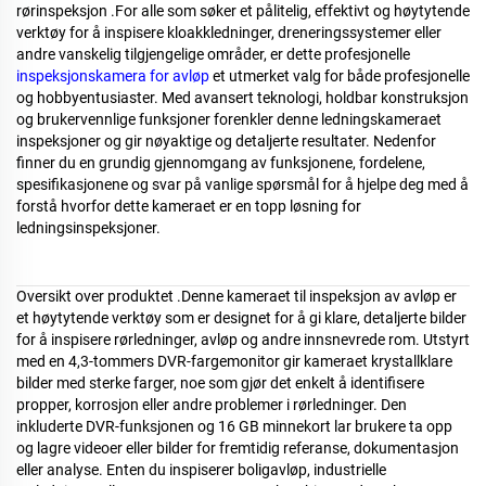
rørinspeksjon
.
For alle som søker et pålitelig, effektivt og høytytende
verktøy for å inspisere kloakkledninger, dreneringssystemer eller
andre vanskelig tilgjengelige områder, er dette profesjonelle
inspeksjonskamera for avløp
et utmerket valg for både profesjonelle
og hobbyentusiaster. Med avansert teknologi, holdbar konstruksjon
og brukervennlige funksjoner forenkler denne ledningskameraet
inspeksjoner og gir nøyaktige og detaljerte resultater. Nedenfor
finner du en grundig gjennomgang av funksjonene, fordelene,
spesifikasjonene og svar på vanlige spørsmål for å hjelpe deg med å
forstå hvorfor dette kameraet er en topp løsning for
ledningsinspeksjoner.
Oversikt over produktet
.
Denne kameraet til inspeksjon av avløp er
et høytytende verktøy som er designet for å gi klare, detaljerte bilder
for å inspisere rørledninger, avløp og andre innsnevrede rom. Utstyrt
med en 4,3-tommers DVR-fargemonitor gir kameraet krystallklare
bilder med sterke farger, noe som gjør det enkelt å identifisere
propper, korrosjon eller andre problemer i rørledninger. Den
inkluderte DVR-funksjonen og 16 GB minnekort lar brukere ta opp
og lagre videoer eller bilder for fremtidig referanse, dokumentasjon
eller analyse. Enten du inspiserer boligavløp, industrielle