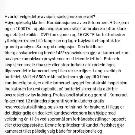
Hvorfor velge dette avløpsinspeksjonskameraet?
Høyoppløselig klarhet
.
Kombinasjonen av en 5-tommers HD-skjerm
og en 1000TVL oppløsningskamera sikrer at brukere mottar klare
og detaljerte bilder. DVR-funksjonen og 16 GB TF-kortet forbedrer
ytterligere evnen til å fange inn og lagre høykvalitetsopptak for
grundig analyse. Særs god navigasjon
.
Den holdbare
fiberglasskabelen og brede 145° synsvinkelen gjør at kameraet kan
navigere komplekse rørsystemer med lekende letthet. Enten du
inspiserer smale kloakker eller store industrielle rørledninger,
tilpasser dette kameraet seg til en rekke miljøer. Lang levetid på
batteriet
.
Med et 8500 mAh batteri som gir opp til 9 timer
kontinuerlig bruk, er dette kameraet bygget for utstrakt inspeksjon.
Indikatoren for restkapasitet på batteriet sikrer at du aldri blir
overrasket av lav ladning. Profesjonell støtte og garanti
.
Kameraet
følger med 12 måneders garanti som inkluderer gratis
reservedelsutskiftning, og sikrer ro i sinnet for brukere. I tillegg er
det tilgjengelig en dedikert kundeservice som kan hjelpe med
veiledning én-til-én ved spørsmål om forhåndsbestillinger, oppsett
eller etterkjøpsstøtte. Denne forpliktelsen til kundetilfredshet gjør
kameraet til et pålitelig valg både for profesjonelle og