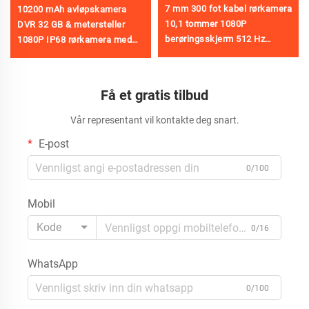
7 mm 300 fot kabel rørkamera
10200 mAh avløpskamera
10,1 tommer 1080P
DVR 32 GB & metersteller
berøringsskjerm 512 Hz
1080P IP68 rørkamera med
sender selv-nivellerende
23 mm HD linse
avløpskamera meterteller
avløpskamera 5 tommer
inspeksjonskamera rør med
skjerm 10 m/20 m/30 m/40
Få et gratis tilbud
lokator
m/50 m valgfritt
Vår representant vil kontakte deg snart.
E-post
0/100
Mobil
Kode
0/16
WhatsApp
0/100