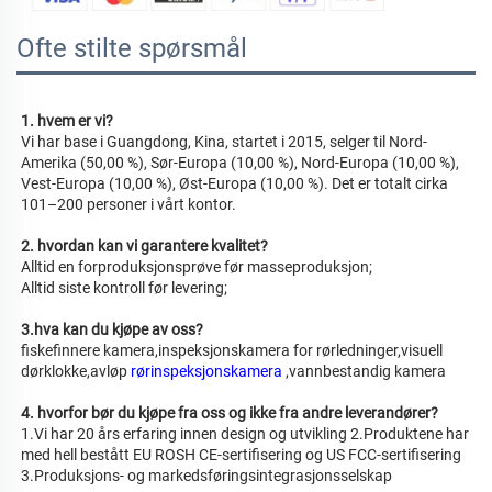
Ofte stilte spørsmål
1. hvem er vi? 
Vi har base i Guangdong, Kina, startet i 2015, selger til Nord-
Amerika (50,00 %), Sør-Europa (10,00 %), Nord-Europa (10,00 %), 
Vest-Europa (10,00 %), Øst-Europa (10,00 %). Det er totalt cirka 
101–200 personer i vårt kontor. 
2. hvordan kan vi garantere kvalitet? 
Alltid en forproduksjonsprøve før masseproduksjon; 
Alltid siste kontroll før levering; 
3.hva kan du kjøpe av oss? 
fiskefinnere kamera,inspeksjonskamera for rørledninger,visuell 
dørklokke,avløp 
rørinspeksjonskamera 
,vannbestandig kamera 
4. hvorfor bør du kjøpe fra oss og ikke fra andre leverandører? 
1.Vi har 20 års erfaring innen design og utvikling 2.Produktene har 
med hell bestått EU ROSH CE-sertifisering og US FCC-sertifisering 
3.Produksjons- og markedsføringsintegrasjonsselskap 