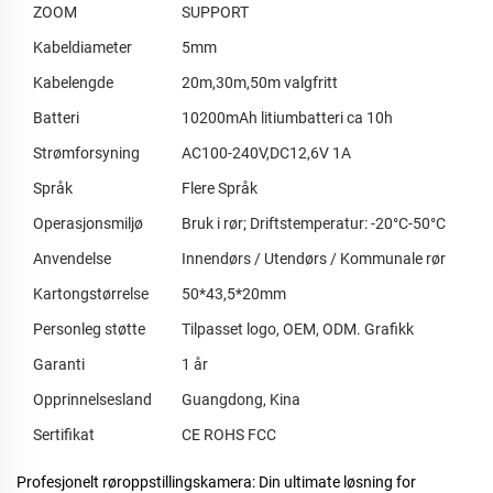
ZOOM
SUPPORT
Kabeldiameter
5mm
Kabelengde
20m,30m,50m valgfritt
Batteri
10200mAh litiumbatteri ca 10h
Strømforsyning
AC100-240V,DC12,6V 1A
Språk
Flere Språk
Operasjonsmiljø
Bruk i rør; Driftstemperatur: -20°C-50°C
Anvendelse
Innendørs / Utendørs / Kommunale rør
Kartongstørrelse
50*43,5*20mm
Personleg støtte
Tilpasset logo, OEM, ODM. Grafikk
Garanti
1 år
Opprinnelsesland
Guangdong, Kina
Sertifikat
CE ROHS FCC
Profesjonelt røroppstillingskamera: Din ultimate løsning for