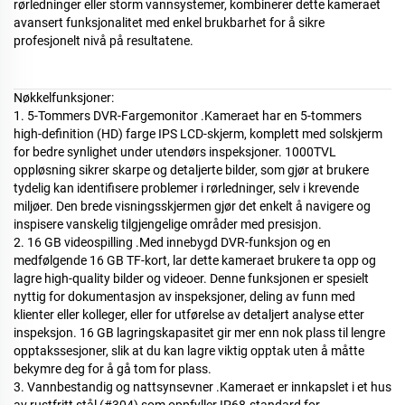
rørledninger eller storm
vannsystemer, kombinerer dette kameraet
avansert funksjonalitet med enkel brukbarhet for å sikre
profesjonelt nivå på resultatene.
Nøkkelfunksjoner:
1. 5-Tommers DVR-Fargemonitor
.
Kameraet har en 5-tommers
high-definition (HD) farge IPS LCD-skjerm, komplett med solskjerm
for bedre synlighet under utendørs inspeksjoner. 1000TVL
oppløsning sikrer skarpe og detaljerte bilder, som gjør at brukere
tydelig kan identifisere problemer i rørledninger, selv i krevende
miljøer. Den brede visningsskjermen gjør det enkelt å navigere og
inspisere vanskelig tilgjengelige områder med presisjon.
2. 16 GB videospilling
.
Med innebygd DVR-funksjon og en
medfølgende 16 GB TF-kort, lar dette kameraet brukere ta opp og
lagre high-quality bilder og videoer. Denne funksjonen er spesielt
nyttig for dokumentasjon av inspeksjoner, deling av funn med
klienter eller kolleger, eller for utførelse av detaljert analyse etter
inspeksjon. 16 GB lagringskapasitet gir mer enn nok plass til lengre
opptakssesjoner, slik at du kan lagre viktig opptak uten å måtte
bekymre deg for å gå tom for plass.
3. Vannbestandig og nattsynsevner
.
Kameraet er innkapslet i et hus