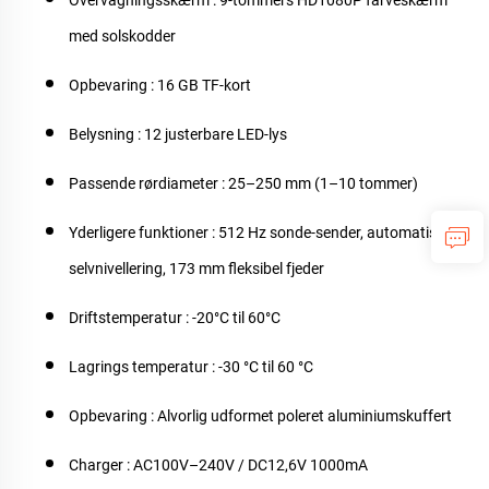
Overvågningsskærm
: 9-tommers HD1080P farveskærm
med solskodder
Opbevaring
: 16 GB TF-kort
Belysning
: 12 justerbare LED-lys
Passende rørdiameter
: 25–250 mm (1–10 tommer)
Yderligere funktioner
: 512 Hz sonde-sender, automatisk
selvnivellering, 173 mm fleksibel fjeder
Driftstemperatur
: -20°C til 60°C
Lagrings temperatur
: -30 °C til 60 °C
Opbevaring
: Alvorlig udformet poleret aluminiumskuffert
Charger
: AC100V–240V / DC12,6V 1000mA