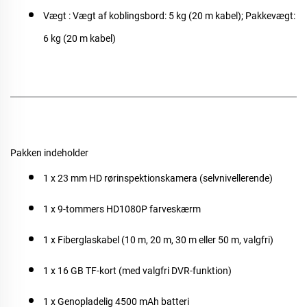
Vægt
: Vægt af koblingsbord: 5 kg (20 m kabel); Pakkevægt:
6 kg (20 m kabel)
Pakken indeholder
1 x 23 mm HD rørinspektionskamera (selvnivellerende)
1 x 9-tommers HD1080P farveskærm
1 x Fiberglaskabel (10 m, 20 m, 30 m eller 50 m, valgfri)
1 x 16 GB TF-kort (med valgfri DVR-funktion)
1 x Genopladelig 4500 mAh batteri