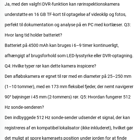
Ja, med den valgfri DVR-funktion kan
rørinspektionskamera
understøtte en 16 GB TF-kort til optagelse af videoklip og fotos,
perfekt til dokumentation og analyse på en PC med kortlæser.
Q3:
Hvor lang tid holder batteriet?
Batteriet på 4500 mAh kan bruges i 6–9 timer kontinuerligt,
afhængigt af brugsforhold som LED-lysstyrke eller DVR-optagning.
Q4: Hvilke typer rør kan dette kamera inspicere?
Den
afløbskamera
er egnet til rør med en diameter på 25–250 mm
(1–10 tommer), med en 173 mm fleksibel fjeder, der nemt navigerer
90° bøjninger i 45 mm (2-tommers) rør.
Q5: Hvordan fungerer 512
Hz sonde-senderen?
Den indbyggede 512 Hz sonde-sender udsender et signal, der kan
registreres af en kompatibel lokalisator (ikke inkluderet), hvilket gør
det muligt at spore kameraets position under jorden for at finde