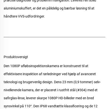
præcise diagnoser og problemfri navigation. Leveres i en solid
aluminiumskuffert, er det en pålidelig og bærbar løsning til at
håndtere VVS-udfordringer.
Produktoversigt
Den
1080P afløbsinspektionskamera
er konstrueret til at
effektivisere inspektion af rørledninger ved hjælp af avanceret
teknologi og brugervenlig design. Dens 23 mm (0,9 tommer) selv-
nivellerende kamera, der er placeret i rustfrit stål (#304) med et
safirglas-linse, leverer skarpe 1080P HD-billeder med en bred
synsvinkel på 110°. Den IP68 vandtætte klassificering og de 12