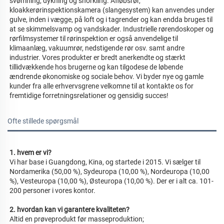
svømning, dykning og snorkling. Afløbsrør, 
kloakkerørinspektionskamera (slangesystem) kan anvendes under 
gulve, inden i vægge, på loft og i tagrender og kan endda bruges til 
at se skimmelsvamp og vandskader. Industrielle rørendoskoper og 
rørfilmsystemer til rørinspektion er også anvendelige til 
klimaanlæg, vakuumrør, nedstigende rør osv. samt andre 
industrier. Vores produkter er bredt anerkendte og stærkt 
tillidvækkende hos brugerne og kan tilgodese de løbende 
ændrende økonomiske og sociale behov. Vi byder nye og gamle 
kunder fra alle erhvervsgrene velkomne til at kontakte os for 
fremtidige forretningsrelationer og gensidig succes! 
Ofte stillede spørgsmål
1. hvem er vi? 
Vi har base i Guangdong, Kina, og startede i 2015. Vi sælger til 
Nordamerika (50,00 %), Sydeuropa (10,00 %), Nordeuropa (10,00 
%), Vesteuropa (10,00 %), Østeuropa (10,00 %). Der er i alt ca. 101-
200 personer i vores kontor. 
2. hvordan kan vi garantere kvaliteten? 
Altid en prøveprodukt før masseproduktion; 