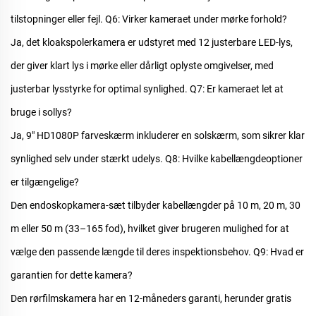
tilstopninger eller fejl.
Q6: Virker kameraet under mørke forhold?
Ja, det
kloakspolerkamera
er udstyret med 12 justerbare LED-lys,
der giver klart lys i mørke eller dårligt oplyste omgivelser, med
justerbar lysstyrke for optimal synlighed.
Q7: Er kameraet let at
bruge i sollys?
Ja, 9" HD1080P farveskærm inkluderer en solskærm, som sikrer klar
synlighed selv under stærkt udelys.
Q8: Hvilke kabellængdeoptioner
er tilgængelige?
Den
endoskopkamera-sæt
tilbyder kabellængder på 10 m, 20 m, 30
m eller 50 m (33–165 fod), hvilket giver brugeren mulighed for at
vælge den passende længde til deres inspektionsbehov.
Q9: Hvad er
garantien for dette kamera?
Den
rørfilmskamera
har en 12-måneders garanti, herunder gratis