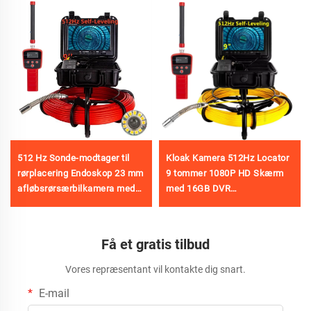
512 Hz Sonde-modtager til
Kloak Kamera 512Hz Locator
rørplacering Endoskop 23 mm
9 tommer 1080P HD Skærm
afløbsrørsærbilkamera med
med 16GB DVR
SD-kort 16 GB &WIFI
Videooptagelse,
Rørinspektions Kamera 12
Justerbare LED-lys til
Få et gratis tilbud
Kloakledning - Fabrik Direkte
Vores repræsentant vil kontakte dig snart.
E-mail