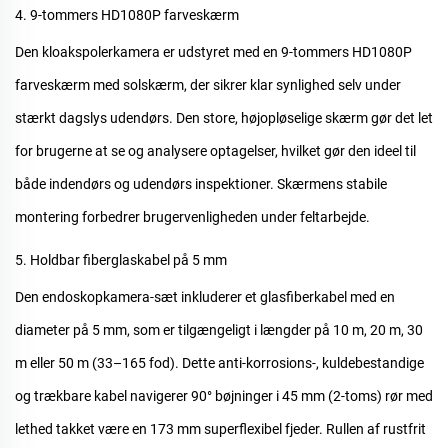
4. 9-tommers HD1080P farveskærm
Den
kloakspolerkamera
er udstyret med en 9-tommers HD1080P
farveskærm med solskærm, der sikrer klar synlighed selv under
stærkt dagslys udendørs. Den store, højopløselige skærm gør det let
for brugerne at se og analysere optagelser, hvilket gør den ideel til
både indendørs og udendørs inspektioner. Skærmens stabile
montering forbedrer brugervenligheden under feltarbejde.
5. Holdbar fiberglaskabel på 5 mm
Den
endoskopkamera-sæt
inkluderer et glasfiberkabel med en
diameter på 5 mm, som er tilgængeligt i længder på 10 m, 20 m, 30
m eller 50 m (33–165 fod). Dette anti-korrosions-, kuldebestandige
og trækbare kabel navigerer 90° bøjninger i 45 mm (2-toms) rør med
lethed takket være en 173 mm superflexibel fjeder. Rullen af rustfrit