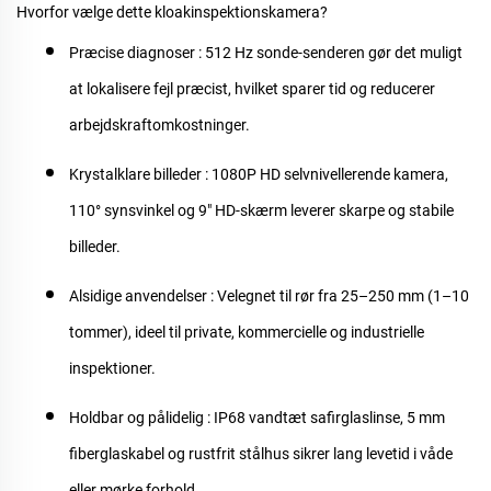
Hvorfor vælge dette kloakinspektionskamera?
Præcise diagnoser
: 512 Hz sonde-senderen gør det muligt
at lokalisere fejl præcist, hvilket sparer tid og reducerer
arbejdskraftomkostninger.
Krystalklare billeder
: 1080P HD selvnivellerende kamera,
110° synsvinkel og 9" HD-skærm leverer skarpe og stabile
billeder.
Alsidige anvendelser
: Velegnet til rør fra 25–250 mm (1–10
tommer), ideel til private, kommercielle og industrielle
inspektioner.
Holdbar og pålidelig
: IP68 vandtæt safirglaslinse, 5 mm
fiberglaskabel og rustfrit stålhus sikrer lang levetid i våde
eller mørke forhold.