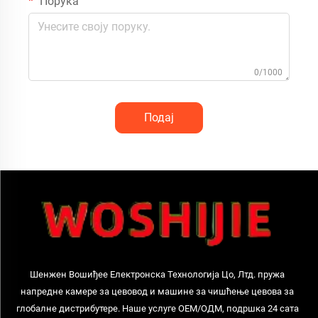
Порука
0/1000
Подај
Шенжен Вошиђее Електронска Технологија Цо, Лтд. пружа
напредне камере за цевовод и машине за чишћење цевова за
глобалне дистрибутере. Наше услуге ОЕМ/ОДМ, подршка 24 сата