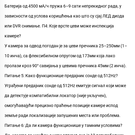
Батерија од 4500 мА/ч пружа 6–9 сати непрекидног рада, у
зависности од услова коришћења као што су сјај ЛЕД диода
или DVR снимање.
П4: Које врсте цеви може инспекција
камере?
У
камера за одвод
погодан је за цеви пречника 25–250мм (1–
10 инча), са флексибилном опругом од 173мм која лако
пролази кроз 90° савијања у цевима пречника 45мм (2 инча).
Питање 5: Како функционише предајник сонде од 512Hz?
Уграђени предајник сонде од 512Hz емитује сигнал који може
да детектује компатибилни локатор (није укључен),
омогућавајући прецизно праћење позиције камере испод
земље ради локализације запушених места или проблема.
Питање 6: Да ли камера функционише у тамним условима?