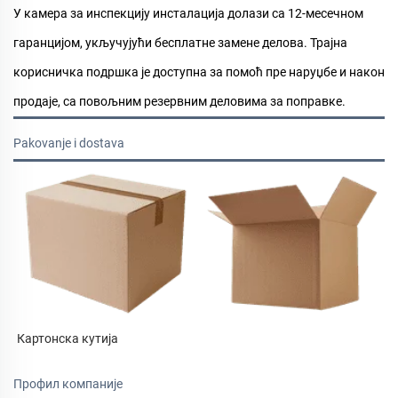
У
камера за инспекцију инсталација
долази са 12-месечном
гаранцијом, укључујући бесплатне замене делова. Трајна
корисничка подршка је доступна за помоћ пре наруџбе и након
продаје, са повољним резервним деловима за поправке.
Pakovanje i dostava
Картонска кутија 
Профил компаније