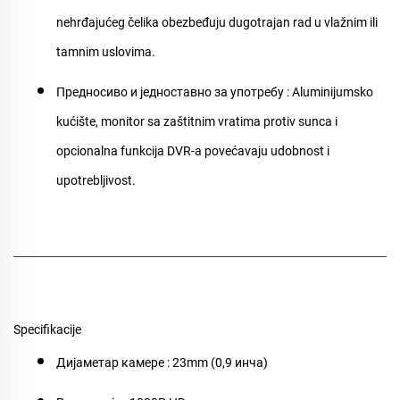
nehrđajućeg čelika obezbeđuju dugotrajan rad u vlažnim ili
tamnim uslovima.
Предносиво и једноставно за употребу
: Aluminijumsko
kućište, monitor sa zaštitnim vratima protiv sunca i
opcionalna funkcija DVR-a povećavaju udobnost i
upotrebljivost.
Specifikacije
Дијаметар камере
: 23mm (0,9 инча)