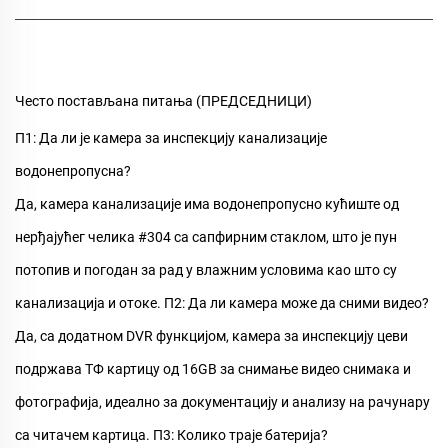
Често постављана питања (ПРЕДСЕДНИЦИ)
П1: Да ли је камера за инспекцију канализације
водонепропусна?
Да,
камера канализације
има водонепропусно кућиште од
нерђајућег челика #304 са сапфирним стаклом, што је пун
потопив и погодан за рад у влажним условима као што су
канализација и отоке.
П2: Да ли камера може да сними видео?
Да, са додатном DVR функцијом,
камера за инспекцију цеви
подржава ТФ картицу од 16GB за снимање видео снимака и
фотографија, идеално за документацију и анализу на рачунару
са читачем картица.
П3: Колико траје батерија?