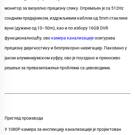
монитор за визуелно прецизну слику. Опремљен је са 512Hz
сондним предајником, издржљивим каблом од 5mm стаклене
вуне (дужине од 10–50m), као и по избору 16GB DVR
функционалношћу, ово
камера канализације
осигурава
прецизну дијагностику и безпрекорно навигацију. Паковано у
јаком алуминијумском куфру, ово је поуздано и преносиво
решење за превазилажење проблема са цевоводима.
Преглед производа
У
1080P камера за инспекцију канализације
је пројектован