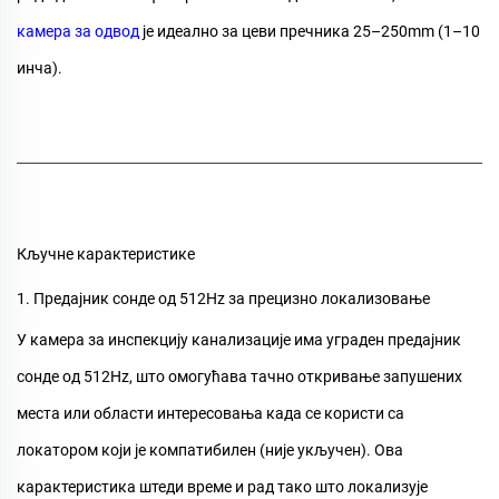
камера за одвод
је идеално за цеви пречника 25–250mm (1–10
инча).
Кључне карактеристике
1. Предајник сонде од 512Hz за прецизно локализовање
У
камера за инспекцију канализације
има уграден предајник
сонде од 512Hz, што омогућава тачно откривање запушених
места или области интересовања када се користи са
локатором који је компатибилен (није укључен). Ова
карактеристика штеди време и рад тако што локализује