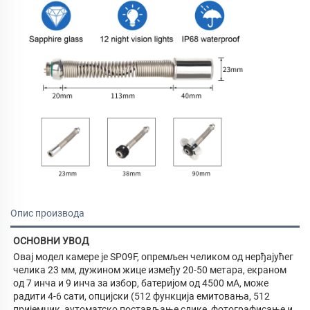
Опис производа
ОСНОВНИ УВОД 
Овај модел камере је SP09F, опремљен челиком од нерђајућег 
челика 23 мм, дужином жице између 20-50 метара, екраном 
од 7 инча и 9 инча за избор, батеријом од 4500 мА, може 
радити 4-6 сати, опцијски (512 функција емитовања, 512 
пријемник, аутоматско постављање слике, фотографисање и 