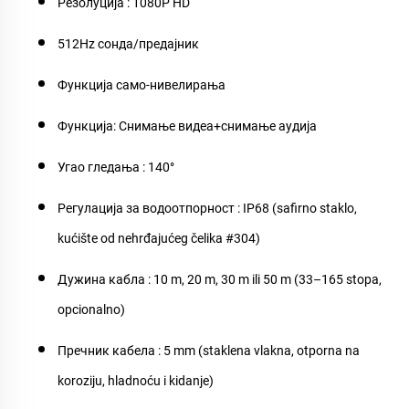
Резолуција
: 1080P HD
512Hz сонда/предајник
Функција само-нивелирања
Функција: Снимање видеа+снимање аудија
Угао гледања
: 140°
Регулација за водоотпорност
: IP68 (safirno staklo,
kućište od nehrđajućeg čelika #304)
Дужина кабла
: 10 m, 20 m, 30 m ili 50 m (33–165 stopa,
opcionalno)
Пречник кабела
: 5 mm (staklena vlakna, otporna na
koroziju, hladnoću i kidanje)