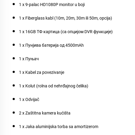
1 x 9-palac HD1080P monitor u boji
1 x Fiberglass kabl (10m, 20m, 30m ili 50m, opcija)
1 x 16GB ТФ картица (са опцијом DVR функције)
1 x Пунјива батерија од 4500mAh
1 x Пуњач
1 x Kabel za povezivanje
1 x Kolut (rolna od nehrđajnog čelika)
1 x Odvijač
2 x Zaštitna kamera kućišta
1 x Jaka aluminijska torba sa amortizerom