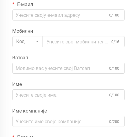
Е-маил
0/100
Мобилни
Код
0/16
Ватсап
0/100
Име
0/100
Име компаније
0/200