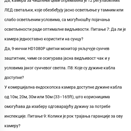
Да,
камера за чишћење цеви
опремљена је 12 регулабилних
ЛЕД светаљки, које обезбеђују јасно осветљење у тамним или
слабо осветљеним условима, са могућношћу појачања
осветљености ради оптималне видљивости.
Питање 7: Да ли је
камера једноставно користити на сунцу?
Да, 9-инчни HD1080P цветни монитор укључује сунчев
заштитник, чиме се осигурава јасна видљивост чак и у
условима јаког сунчевог светла.
П8: Које су дужине кабла
доступне?
У
комерцијална ендоскопска камера
доступне дужине кабла
од 10м, 20м, 30м или 50м (33–165ft), што корисницима
омогућава да изаберу одговарајућу дужину за потребе
инспекције.
Питање 9: Колики је рок трајања гаранције за ову
камеру?