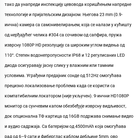
тако да унапреди инспекцију цевовода коришћењем напредне
технологије и пријатељским дизајном. Његова 23 mm (0.9-
инчна) камера са самонивелирањем, која се налази у кућишту
од нерђајућег челика #304 са сочивом од сапфира, пружа
изврсну 1080P HD резолуцију са широким углом видења од
110°. Степен водонепропусности IP68 и 12 регулисаних LED
диода осигуравају јасну слику у влажним или тамним
условима. Уграђени предајник сонде од 512Hz омогућава
прецизно локализовање проблема када се користи са
компатибилним локатором (није укључен). 9-инчни HD1080P
монитор са сунчевим капом обезбеђује изврсну видљивост,
док опционална ТФ картица од 16GB подржава снимање видео
и аудио садржаја. Са батеријом од 4500mAh која омогућава
рад од 6–9 сати и фиберглас каблом дебљине 5mm, ово