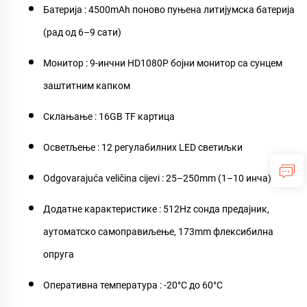
Батерија
: 4500mAh поново пуњена литијумска батерија
(рад од 6–9 сати)
Монитор
: 9-инчни HD1080P бојни монитор са сунцем
заштитним капком
Склањање
: 16GB TF картица
Осветљење
: 12 регулабилних LED светиљки
Odgovarajuća veličina cijevi
: 25–250mm (1–10 инча)
Додатне карактеристике
: 512Hz сонда предајник,
аутоматско самоправиљење, 173mm флексибилна
опруга
Оперативна температура
: -20°C до 60°C