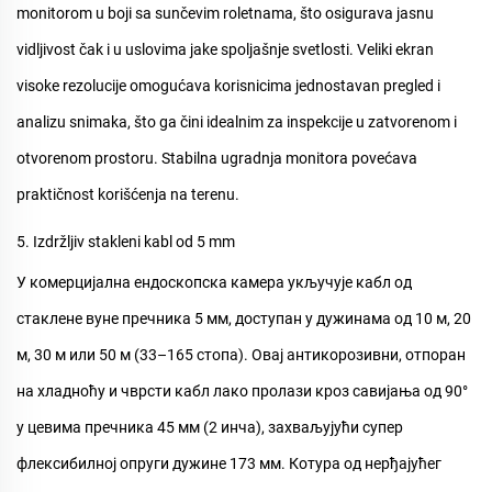
monitorom u boji sa sunčevim roletnama, što osigurava jasnu
vidljivost čak i u uslovima jake spoljašnje svetlosti. Veliki ekran
visoke rezolucije omogućava korisnicima jednostavan pregled i
analizu snimaka, što ga čini idealnim za inspekcije u zatvorenom i
otvorenom prostoru. Stabilna ugradnja monitora povećava
praktičnost korišćenja na terenu.
5. Izdržljiv stakleni kabl od 5 mm
У
комерцијална ендоскопска камера
укључује кабл од
стаклене вуне пречника 5 мм, доступан у дужинама од 10 м, 20
м, 30 м или 50 м (33–165 стопа). Овај антикорозивни, отпоран
на хладноћу и чврсти кабл лако пролази кроз савијања од 90°
у цевима пречника 45 мм (2 инча), захваљујући супер
флексибилној опруги дужине 173 мм. Котура од нерђајућег