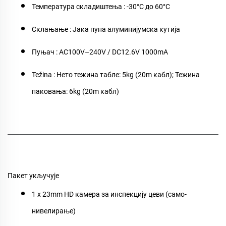
Температура складиштења
: -30°C до 60°C
Склањање
: Јака пуна алуминијумска кутија
Пуњач
: AC100V–240V / DC12.6V 1000mA
Težina
: Нето тежина табле: 5kg (20m кабл); Тежина
паковања: 6kg (20m кабл)
Пакет укључује
1 x 23mm HD камера за инспекцију цеви (само-
нивелирање)