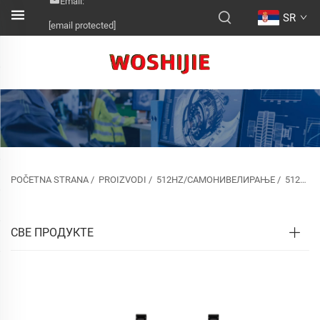
Email:
SR
[email protected]
POČETNA STRANA
/
PROIZVODI
/
512HZ/САМОНИВЕЛИРАЊЕ
/
512HZ СОНДА И САМО-НИВЕЛИРАЊЕ
СВЕ ПРОДУКТЕ