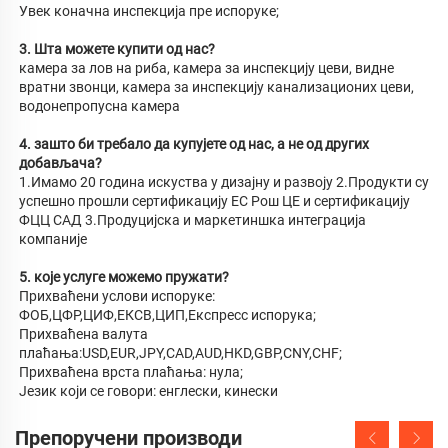
Увек коначна инспекција пре испоруке; 
3. Шта можете купити од нас? 
камера за лов на риба, камера за инспекцију цеви, видне 
вратни звонци, камера за инспекцију канализационих цеви, 
водонепропусна камера 
4. зашто би требало да купујете од нас, а не од других 
добављача? 
1.Имамо 20 година искуства у дизајну и развоју 2.Продукти су 
успешно прошли сертификацију ЕС Рош ЦЕ и сертификацију 
ФЦЦ САД 3.Продуцијска и маркетиншка интеграција 
компаније 
5. које услуге можемо пружати? 
Прихваћени услови испоруке: 
ФОБ,ЦФР,ЦИФ,ЕКСВ,ЦИП,Експресс испорука; 
Прихваћена валута 
плаћања:USD,EUR,JPY,CAD,AUD,HKD,GBP,CNY,CHF; 
Прихваћена врста плаћања: нула; 
Језик који се говори: енглески, кинески 
Препоручени производи