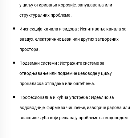
у циљу откривања корозије, запушавања или
структуралних проблема.
Инспекција канала и зидова
: Испитивање канала за
ваздух, електричних цеви или других затворених
простора.
Подземни системи
: Истражите системе за
отводњавање или подземне цевоводе у циљу
проналаска отпадака или оштећења.
Професионална и кућна употреба
: Идеално за
водоводчије, фирме за чишћење, извођаче радова или
власнике кућа који решавају проблеме са водоводом.