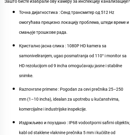
Зашто бисте изабрали ову камеру за инспекцију канализације?
Точна дијагностика
: Сенд трансмитер од 512 Hz
омогућава прецизно локацију проблема, штеди време и
смањује трошкове рада.
Кристално јасна слика
: 1080P HD kamera sa
samoniveliranjem, ugao posmatranja od 110° i monitor sa
HD rezolucijom od 9 incha omogućavaju jasne i stabilne
snimke.
Raznovrsne primene
: Pogodan za cevi prečnika 25–250
mm (1–10 incha), idealan za upotrebu u kućanstvima,
komercijalne i industrijske inspekcije.
Издржљиво и поуздано
: IP68 vodootporni safirni objektiv,
kabl od staklene vlaknine prečnika 5 mm i kućište od