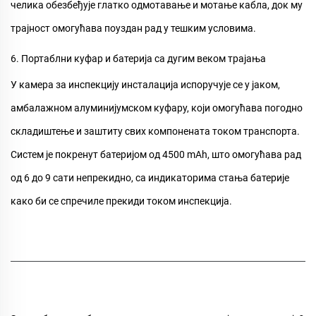
челика обезбеђује глатко одмотавање и мотање кабла, док му
трајност омогућава поуздан рад у тешким условима.
6. Портаблни куфар и батерија са дугим веком трајања
У
камера за инспекцију инсталација
испоручује се у јаком,
амбалажном алуминијумском куфару, који омогућава погодно
складиштење и заштиту свих компонената током транспорта.
Систем је покренут батеријом од 4500 mAh, што омогућава рад
од 6 до 9 сати непрекидно, са индикаторима стања батерије
како би се спречиле прекиди током инспекција.