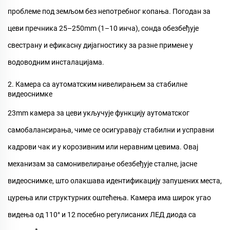
проблеме под земљом без непотребног копања. Погодан за
цеви пречника 25–250mm (1–10 инча), сонда обезбеђује
свестрану и ефикасну дијагностику за разне примене у
водоводним инсталацијама.
2. Камера са аутоматским нивелирањем за стабилне
видеоснимке
23mm
камера за цеви
укључује функцију аутоматског
самобалансирања, чиме се осигуравају стабилни и усправни
кадрови чак и у корозивним или неравним цевима. Овај
механизам за самонивелирање обезбеђује сталне, јасне
видеоснимке, што олакшава идентификацију запушених места,
цурења или структурних оштећења. Камера има широк угао
видења од 110° и 12 посебно регулисаних ЛЕД диода са