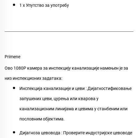
1 x Упутство за употребу
Primene
Ово
1080P камера за инспекцију канализације
намењен је за
низ инспекционих задатака:
Инспекција канализације и цеви
: Дијагностификовање
запушених цеви, цурења или кварова у
канализационим линијама и цевима у станбеним или
пословним објектима.
Дијагноза цевовода
: Проверите индустријске цевоводе