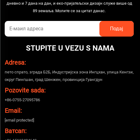
дневно и 7 дана на дан, и еко-пријатељски дизајн служе више од
89 земаља. Молите се за цитат данас.
STUPITE U VEZU S NAMA
Adresa:
пето спрато, зграда Б2Б, Индустријска зона Ингцхан, улица Кенгзи,
округ Пингшан, град Шенжен, провинција Гуангдун
Pozovite sada:
+86-0755-27095786
Email:
[email protected]
Ватсап: