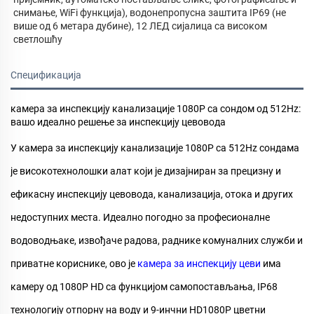
снимање, WiFi функција), водонепропусна заштита IP69 (не 
више од 6 метара дубине), 12 ЛЕД сијалица са високом 
светлошћу 
Спецификација
камера за инспекцију канализације 1080P са сондом од 512Hz:
вашо идеално решење за инспекцију цевовода
У
камера за инспекцију канализације 1080P са 512Hz сондама
је високотехнолошки алат који је дизајниран за прецизну и
ефикасну инспекцију цевовода, канализација, отока и других
недоступних места. Идеално погодно за професионалне
водоводњаке, извођаче радова, раднике комуналних служби и
приватне кориснике, ово је
камера за инспекцију цеви
има
камеру од 1080P HD са функцијом самопостављања, IP68
технологију отпорну на воду и 9-инчни HD1080P цветни