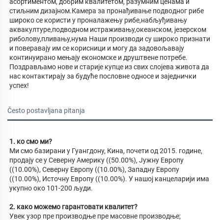
асортиментом, добрим квалитетом, разумним ценама и 
стиљним дизајном.Камера за пронађивање подводног рибе 
широко се користи у проналажењу рибе,набљуђивању 
аквакултуре,подводном истраживању,океанском, језерском 
риболову,пливању,нума Наши производи су широко признати 
и поверавају им се корисници и могу да задовољавају 
континуирано мењају економске и друштвене потребе. 
Поздрављамо нове и старије купце из свих слојева живота да 
нас контактирају за будуће пословне односе и заједнички 
успех! 
Često postavljana pitanja
1. ко смо ми? 
Ми смо базирани у Гуангдону, Кина, почети од 2015. године, 
продају се у Северну Америку ((50.00%), Јужну Европу 
((10.00%), Северну Европу ((10.00%), Западну Европу 
((10.00%), Источну Европу ((10.00%). У нашој канцеларији има 
укупно око 101-200 људи. 
2. како можемо гарантовати квалитет? 
Увек узор пре производње пре масовне производње; 