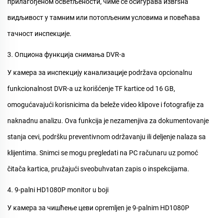
прилагођеном осветљености, чиме се осигурава извrsна
видљивост у тамним или потопљеним условима и повећава
тачност инспекције.
3. Опциона функција снимања DVR-а
У
камера за инспекцију канализације
podržava opcionalnu
funkcionalnost DVR-a uz korišćenje TF kartice od 16 GB,
omogućavajući korisnicima da beleže video klipove i fotografije za
naknadnu analizu. Ova funkcija je nezamenjiva za dokumentovanje
stanja cevi, podršku preventivnom održavanju ili deljenje nalaza sa
klijentima. Snimci se mogu pregledati na PC računaru uz pomoć
čitača kartica, pružajući sveobuhvatan zapis o inspekcijama.
4. 9-palni HD1080P monitor u boji
У
камера за чишћење цеви
opremljen je 9-palnim HD1080P