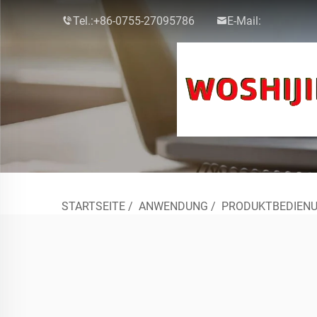
Tel.:
+86-0755-27095786
E-Mail:
STARTSEITE
/
ANWENDUNG
/
PRODUKTBEDIEN