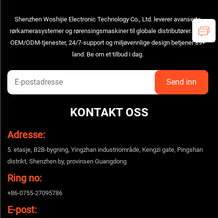
Shenzhen Woshijie Electronic Technology Co., Ltd. leverer avanserte
rørkamerasystemer og rørensingsmaskiner til globale distributører. Våre
OEM/ODM-tjenester, 24/7-support og miljøvennlige design betjener 89+
land. Be om et tilbud i dag.
KONTAKT OSS
Adresse:
5. etasje, B2B-bygning, Yingzhan industriområde, Kengzi gate, Pingshan
distrikt, Shenzhen by, provinsen Guangdong
Ring no:
+86-0755-27095786
E-post: