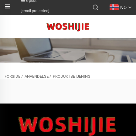
E-post:
NO
[email protected]
FORSIDE
/
ANVENDELSE
/
PRODUKTBETJENING