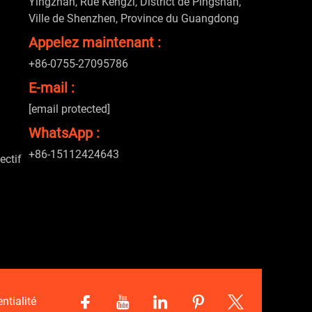
Yingzhan, Rue Kengzi, District de Pingshan,
Ville de Shenzhen, Province du Guangdong
Appelez maintenant :
+86-0755-27095786
E-mail :
[email protected]
WhatsApp :
+86-15112424643
ectif
ntialité