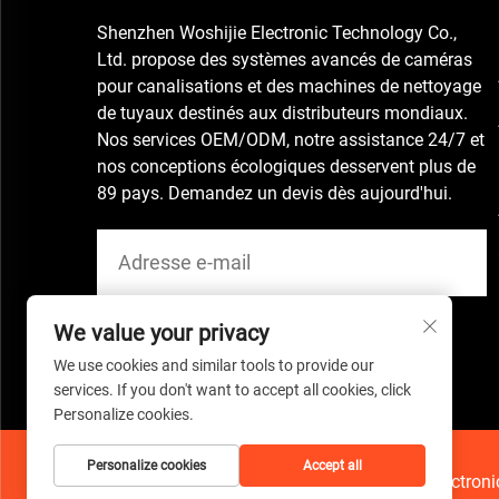
Shenzhen Woshijie Electronic Technology Co.,
Ltd. propose des systèmes avancés de caméras
pour canalisations et des machines de nettoyage
de tuyaux destinés aux distributeurs mondiaux.
Nos services OEM/ODM, notre assistance 24/7 et
nos conceptions écologiques desservent plus de
89 pays. Demandez un devis dès aujourd'hui.
We value your privacy
We use cookies and similar tools to provide our
services. If you don't want to accept all cookies, click
Personalize cookies.
Personalize cookies
Accept all
Copyright © 2026 China Shenzhen Woshijie Electronic 