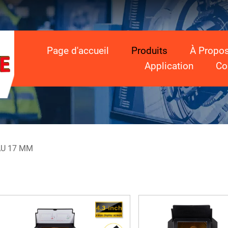
Page d'accueil
Produits
À Propo
Application
Co
AU 17 MM