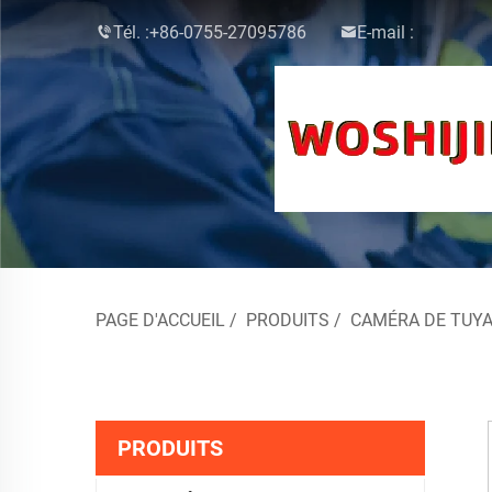
Tél. :
+86-0755-27095786
E-mail :
PAGE D'ACCUEIL
/
PRODUITS
/
CAMÉRA DE TUY
PRODUITS