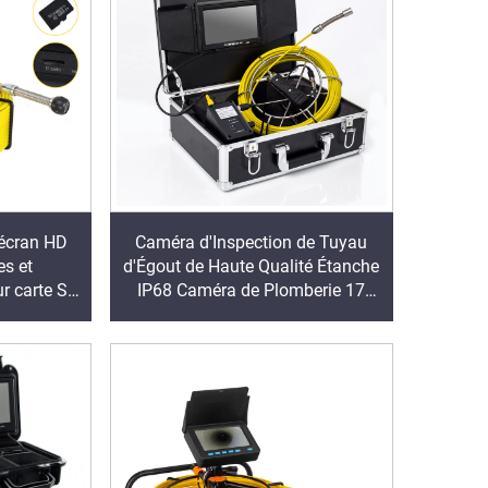
 écran HD
Caméra d'Inspection de Tuyau
s et
d'Égout de Haute Qualité Étanche
ur carte SD
IP68 Caméra de Plomberie 17
tion des
mm avec Tête de Caméra et
s
Enregistrement Vidéo