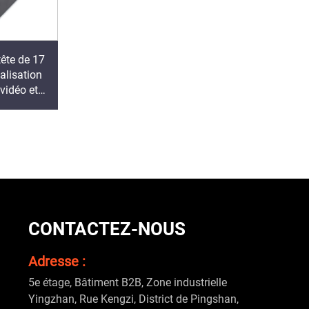
ête de 17
alisation
vidéo et
Caméra
lisation
8
CONTACTEZ-NOUS
Adresse :
5e étage, Bâtiment B2B, Zone industrielle
Yingzhan, Rue Kengzi, District de Pingshan,