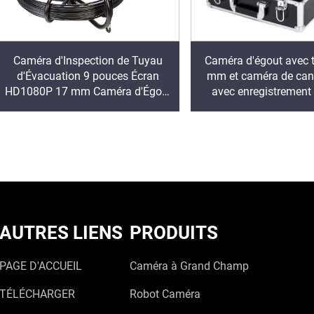
Caméra d'Inspection de Tuyau
Caméra d'égout avec t
d'Évacuation 9 pouces Écran
mm et caméra de can
HD1080P 17 mm Caméra d'Égout
avec enregistrement 
de Chine Fabricant
audio 16 Go DVR 
d'inspection de cana
étanche IP6
AUTRES LIENS
PRODUITS
PAGE D'ACCUEIL
Caméra à Grand Champ
TÉLÉCHARGER
Robot Caméra