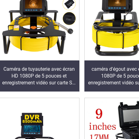
Caméra de tuyauterie avec écran
caméra d'égout avec
HD 1080P de 5 pouces et
1080P de 5 pouce
enregistrement vidéo sur carte SD
enregistrement vidéo s
16 Go
16 Go pour l'inspec
canalisation