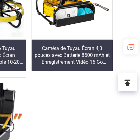
e Tuyau
Caméra de Tuyau Écran 4,3
c Écran
pouces avec Batterie 8500 mAh et
ble 10-200
Enregistrement Vidéo 16 Go
Inspection
Inspection de Plomberie
e
d'Évacuation