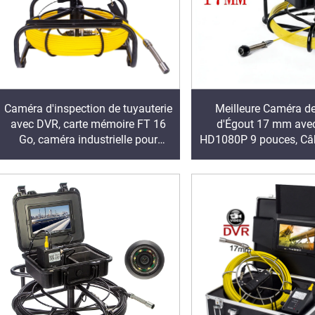
Caméra d'inspection de tuyauterie
Meilleure Caméra d
avec DVR, carte mémoire FT 16
d'Égout 17 mm ave
Go, caméra industrielle pour
HD1080P 9 pouces, Câ
égout et canalisation IP68,
m Optionnel Caméra d'
batterie 8500 mAh, 10/20/30/50
de Plomberi
m