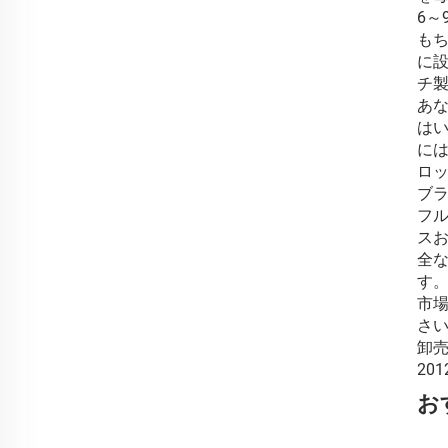
6
もち
に
チ
あな
はい
には
ロ
ブラ
フ
スお
全
す
市
さ
卸
20
お