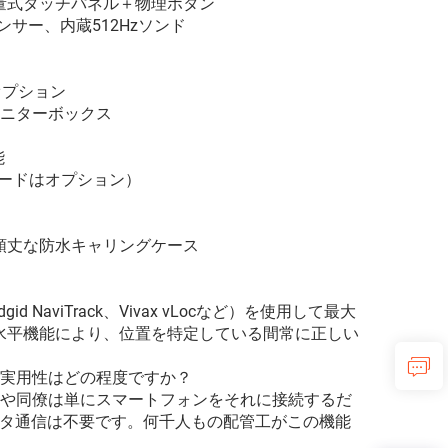
静電容量式タッチパネル＋物理ボタン
ンサー、内蔵512Hzソンド
 オプション
モニターボックス
能
カードはオプション）
頑丈な防水キャリングケース
aviTrack、Vivax vLocなど）を使用して最大
己水平機能により、位置を特定している間常に正しい
の実用性はどの程度ですか？
様や同僚は単にスマートフォンをそれに接続するだ
ータ通信は不要です。何千人もの配管工がこの機能