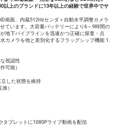
000以上のブランドに13年以上の経験で世界中でサ
HD画面、内蔵512Hzセンダ＋自動水平調整カメラ
合わせています。大容量バッテリーにより6～9時間の
者が地下パイプラインを迅速かつ正確に探査・点
カメラを他と差別化するフラッグシップ機能 1.
璧な視認性
操作可能）
正立した状態を維持
と互換）
ンやタブレットに1080Pライブ動画を配信