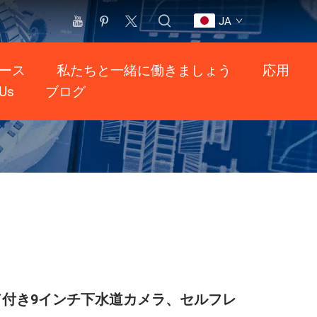
JA
ース
私たちと一緒に働きましょう
応用
 Us
ブログ
ンド付き9インチ下水道カメラ、セルフレ