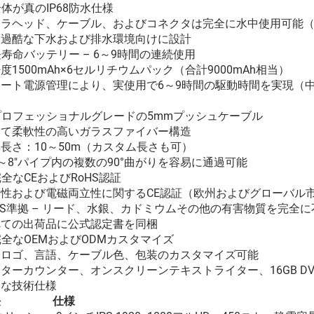
 全体が真のIP68防水仕様
ラヘッド、ケーブル、およびコネクタは完全に水中使用可能（I
も過酷な下水および排水環境向けに設計
 長寿命バッテリー – 6～9時間の連続使用
度1500mAh×6セルリチウムパック（合計9000mAh相当）
ート電源管理により、実使用で6～9時間の駆動時間を実現（中
）
 プロフェッショナルグレードの5mmプッシュケーブル
めて柔軟性の高いガラスファイバー構造
長さ：10～50m（カスタム長さも可）
″～8″パイプ内の複数の90°曲がりを容易に通過可能
 完全なCEおよびRoHS認証
全性および電磁両立性に関するCE認証（欧州およびグローバル
HS準拠 – リード、水銀、カドミウムその他の有害物質を完全
べての出荷品に公式認定書を同梱
 完全なOEMおよびODMカスタマイズ
動ロゴ、言語、ケーブル色、包装のカスタマイズ可能
ターカウンター、オンスクリーンテキストライター、16GB DV
全な技術仕様
長
仕様