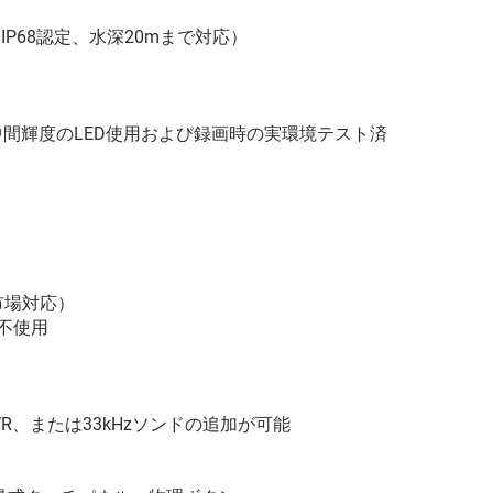
P68認定、水深20mまで対応）
間輝度のLED使用および録画時の実環境テスト済
市場対応）
に不使用
R、または33kHzソンドの追加が可能