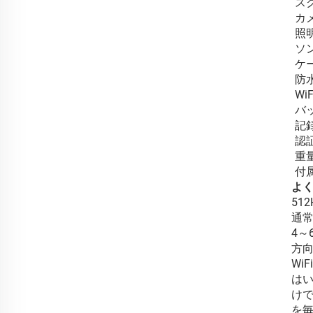
ス
カ
照
ソ
ケ
防
WiF
バ
記
認
重
付
よく
51
通常
4～
方
Wi
はい
けで
を