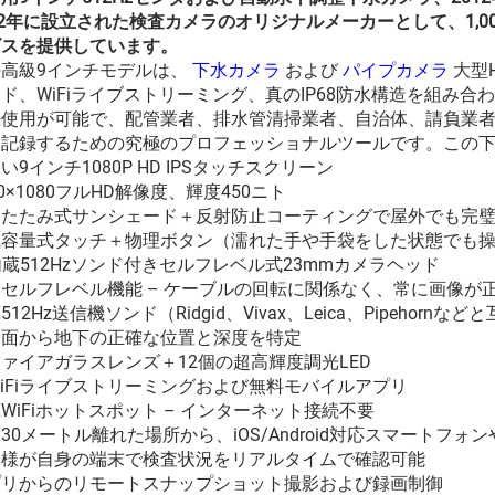
12年に設立された検査カメラのオリジナルメーカーとして、1,
ビスを提供しています。
の高級9インチモデルは、
下水カメラ
および
パイプカメラ
大型
ド、WiFiライブストリーミング、真のIP68防水構造を組み
続使用が可能で、配管業者、排水管清掃業者、自治体、請負業
記録するための究極のプロフェッショナルツールです。この下水
い9インチ1080P HD IPSタッチスクリーン
20×1080フルHD解像度、輝度450ニト
りたたみ式サンシェード＋反射防止コーティングで屋外でも完
電容量式タッチ＋物理ボタン（濡れた手や手袋をした状態でも
 内蔵512Hzソンド付きセルフレベル式23mmカメラヘッド
セルフレベル機能 – ケーブルの回転に関係なく、常に画像が
512Hz送信機ソンド（Ridgid、Vivax、Leica、Pipehornなど
表面から地下の正確な位置と深度を特定
ァイアガラスレンズ＋12個の超高輝度調光LED
 WiFiライブストリーミングおよび無料モバイルアプリ
WiFiホットスポット – インターネット接続不要
30メートル離れた場所から、iOS/Android対応スマートフォ
客様が自身の端末で検査状況をリアルタイムで確認可能
プリからのリモートスナップショット撮影および録画制御