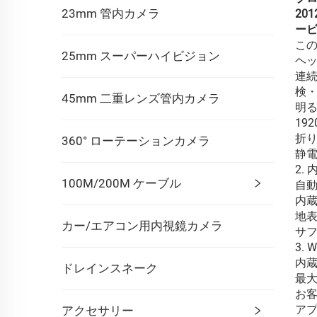
23mm 管内カメラ
20
ー
こ
25mm スーパーハイビジョン
ヘッ
連
検・
45mm 二重レンズ管内カメラ
明る
19
折
360° ローテーションカメラ
静
2.
100M/200M ケーブル
自動
内蔵
地
カー/エアコン用内視鏡カメラ
サフ
3.
内蔵
ドレインスネーク
最大
お
ア
アクセサリー