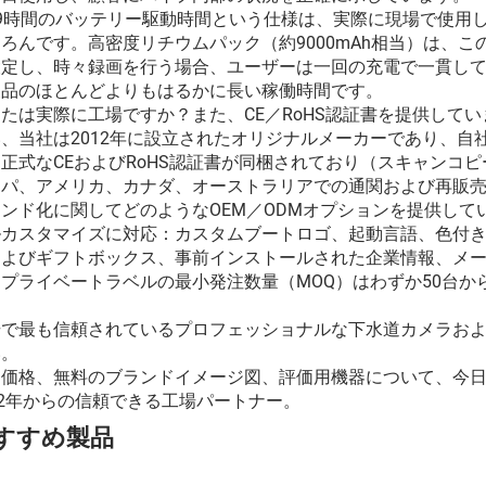
～9時間のバッテリー駆動時間という仕様は、実際に現場で使用
ろんです。高密度リチウムパック（約9000mAh相当）は、こ
設定し、時々録画を行う場合、ユーザーは一回の充電で一貫して
製品のほとんどよりもはるかに長い稼働時間です。
たは実際に工場ですか？また、CE／RoHS認証書を提供して
、当社は2012年に設立されたオリジナルメーカーであり、自社
正式なCEおよびRoHS認証書が同梱されており（スキャンコ
ッパ、アメリカ、カナダ、オーストラリアでの通関および再販
ンド化に関してどのようなOEM／ODMオプションを提供して
ルカスタマイズに対応：カスタムブートロゴ、起動言語、色付
よびギフトボックス、事前インストールされた企業情報、メータ
なプライベートラベルの最小発注数量（MOQ）はわずか50台
。
場で最も信頼されているプロフェッショナルな下水道カメラお
い。
売価格、無料のブランドイメージ図、評価用機器について、今
12年からの信頼できる工場パートナー。
すすめ製品