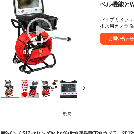
ベル機能とW
パイプカメラサプ
排水用カメラ 防水
お問い合わせ
概要
用9インチ512Hzセンダおよび自動水平調整下水カメラ、2012