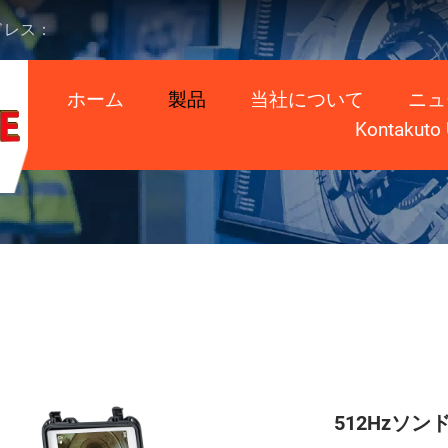
ドレス：
ホーム
製品
当社について
ニュ
Kontakuto
512Hzソ