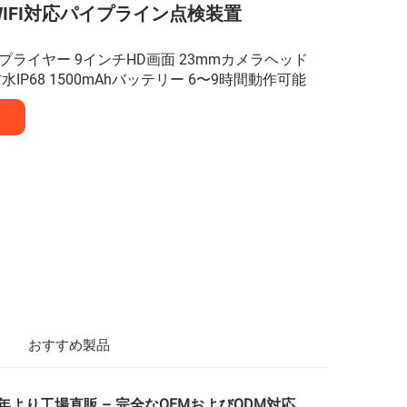
IFI対応パイプライン点検装置
ライヤー 9インチHD画面 23mmカメラヘッド
IP68 1500mAhバッテリー 6〜9時間動作可能
おすすめ製品
年より工場直販 – 完全なOEMおよびODM対応。