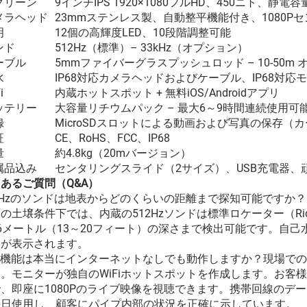
クリーン
9インチIPS 1920×1080フルHD、450ニト、
メラヘッド
23mmステンレス製、自動整平機能付き、1080Pセ
明
12個の高輝度LED、10段階調整可能
ンド
512Hz（標準）– 33kHz（オプション）
ーブル
5mmファイバーグラスプッシュロッド – 10-50m
水
IP68対応カメラヘッドおよびケーブル、IP68対応
i
内蔵ホットスポット + 無料iOS/Androidアプリ
ッテリー
大容量リチウムパック – 最大6～9時間連続使用可
録
MicroSDスロットによる動画および写真の保存（
証
CE、RoHS、FCC、IP68
量
約4.8kg（20mバージョン）
属品込み
センタリングスライド（2サイズ）、USB充電器、
あるご質問（Q&A）
2Hzのソンドは地表からどのくらいの距離まで探知可能ですか？
の土壌条件下では、内蔵の512Hzソンドは標準ロケーター（Ridgid N
6メートル（13～20フィート）の深さまで検出可能です。自
向が表示されます。
Fi機能は本当にインターネットなしでも動作しますか？現場で
。モニターが独自のWiFiホットスポットを作成します。お客
、即座に1080Pのライブ映像を視聴できます。携帯回線のデ
毎日使用し、顧客にパイプ内部の状況を正確に示しています。