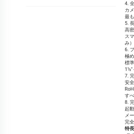
4.
カメ
最
5.
高密
スマ
み
6.
極
標準
1½
7.
安
Ro
す
8.
起
メー
完
特