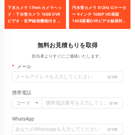
下水カメラ 17mm カメラヘッ
汚水管カメラ 512Hz ロケータ
ド・下水管カメラ 16GB DVR
ー 9インチ 1080P HD画面
ビデオ・音声録画機能付き 排
16GB搭載DVRビデオ録画対
水・配管カメラ IP68防水仕様
応、下水パイプ点検用カメラ
12段階調節可能なLED付き 工
場直販
無料お見積もりを取得
担当者よりすぐにご連絡いたします。
メール
0/100
携帯電話
コード
0/16
WhatsApp
0/100