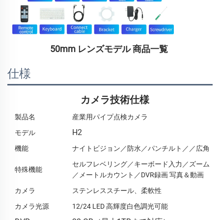
50mm レンズモデル 商品一覧 
仕様
カメラ技術仕様
製品名
産業用パイプ点検カメラ
H2
モデル
機能
ナイトビジョン／防水／パンチルト／／広角
セルフレベリング／キーボード入力／ズーム
特殊機能
／メートルカウント／DVR録画 写真＆動画
カメラ
ステンレススチール、柔軟性
カメラ光源
12/24 LED 高輝度白色調光可能