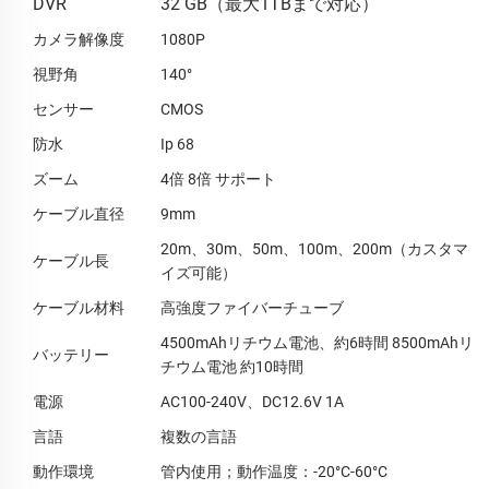
DVR
32 GB（最大1TBまで対応）
カメラ解像度
1080P
視野角
140°
センサー
CMOS
防水
Ip 68
ズーム
4倍 8倍 サポート
ケーブル直径
9mm
20m、30m、50m、100m、200m（カスタマ
ケーブル長
イズ可能）
ケーブル材料
高強度ファイバーチューブ
4500mAhリチウム電池、約6時間 8500mAhリ
バッテリー
チウム電池 約10時間
電源
AC100-240V、DC12.6V 1A
言語
複数の言語
動作環境
管内使用；動作温度：-20°C-60°C