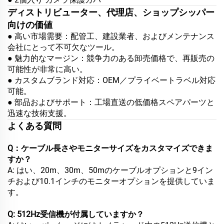
ディストリビューター、代理店、ショップシッパー
向けの価値
● 高い市場需要：配管工、建設業者、およびメンテナンス
会社にとって不可欠なツール。
● 魅力的なマージン：競争力のある卸売価格で、再販売の
可能性が非常に高い。
● カスタムブランド対応：OEM／プライベートラベル対応
可能。
● 部品およびサポート：工場直送の低価格スペアパーツと
迅速な技術支援。
よくある質問
Q：ケーブル長さやモニターサイズをカスタマイズできま
すか？
A: はい、20m、30m、50mのケーブルオプションと9イン
チおよび10.1インチのモニターオプションを提供していま
す。
Q: 512Hz受信機が付属していますか？