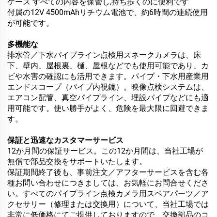
ケース すべての内容を保管し,持ち歩くのに便利です
付属の12V 4500mAhリチウム電池で、約6時間の連続使用
が可能です。
多機能な
排水管／下水パイプライン点検用スネークカメラは、床
下、壁内、屋根裏、樋、屋根などでも使用可能であり、カ
ビや水害の確認にも活用できます。パイプ・下水用産業用
エンドスコープ（パイプ内視鏡）。映像点検システムは、
エアコン配管、真空パイプライン、埋設パイプなどにも適
用可能です。使い勝手がよく、危険を最大限に回避できま
す。
保証と迅速なカスタマーサービス
12か月間の保証サービス。この12か月間は、当社工場が
無償で部品交換をサポートいたします。
保証期間終了後も、事前注文／アフターサービスを含む各
種お問い合わせにつきましては、お気軽にお問合せくださ
い。すべてのパイプライン点検カメラ用スペアパーツ／ア
クセサリー（修理または交換用）について、当社工場では
非常に低価格にてご提供しておりますので、交換部品のコ