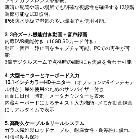
ァイアガラスレンズを搭載。
薄暗い配管や暗い場所でも明確な視認性を確保する12段階
調節可能なLED照明。
IP68防水等級で湿気の多い環境でも使用可能。
3. 3倍ズーム機能付き動画＋音声録画
内蔵DVR機能付き（16GB SDカード付き）
動画・音声・静止画をキャプチャ可能。PCでの再生が可
能
3倍デジタルズームで点検時の細部にも焦点を合わせ可能
4. 大型モニターとキーボード入力
10.1インチカラーHDモニター
（オプションの9インチモデ
ル付き）屋外使用のためのサンバイザー付き
画面に日付・時刻・メータカウンターを表示
内蔵キーボードによるテキスト入力機能 - メモが動画録画
にリアルタイムで表示
5. 高耐久ケーブル＆リールシステム
ガラス繊維製ロッドケーブル、耐腐食性・耐寒性に優れ、
引張強度も保証