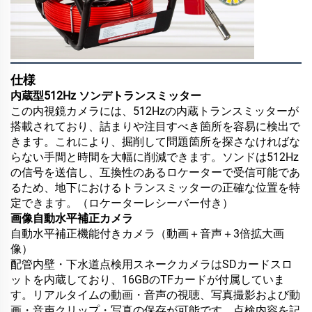
仕様
内蔵型512Hz ソンデトランスミッター
この内視鏡カメラには、512Hzの内蔵トランスミッターが
搭載されており、詰まりや注目すべき箇所を容易に検出で
きます。これにより、掘削して問題箇所を探さなければな
らない手間と時間を大幅に削減できます。ソンドは512Hz
の信号を送信し、互換性のあるロケーターで受信可能であ
るため、地下におけるトランスミッターの正確な位置を特
定できます。（ロケーターレシーバー付き）
画像自動水平補正カメラ
自動水平補正機能付きカメラ（動画＋音声＋3倍拡大画
像）
配管内壁・下水道点検用スネークカメラはSDカードスロ
ットを内蔵しており、16GBのTFカードが付属していま
す。リアルタイムの動画・音声の視聴、写真撮影および動
画・音声クリップ・写真の保存が可能です。点検内容を記