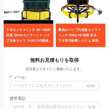
下水カメラ 9インチ HD 1080P
最高のパイプ内視鏡カメラ 9
画面 23mmカメラヘッド パイ
インチ1080p HD画面 排水・
プ点検カメラ 16GB DVR動画
下水管内診断システム 家庭用
録画 20m／30m／40m／50m
パイプラインおよび都市開発
プロジェクト用
無料お見積もりを取得
担当者よりすぐにご連絡いたします。
メール
0/100
携帯電話
コード
0/16