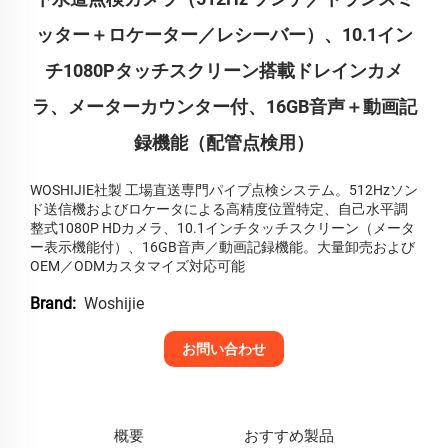
ッター＋ロケーター／レシーバー）、10.1イン
チ1080Pタッチスクリーン搭載ドレインカメ
ラ、メーターカウンター付、16GB音声＋動画記
録機能（配管点検用）
WOSHIJIE社製 工場直送専門パイプ点検システム。512Hzソン
ド送信機およびロケータによる高精度位置特定、自己水平調
整式1080P HDカメラ、10.1インチタッチスクリーン（メータ
ー表示機能付）、16GB音声／動画記録機能。大量卸売および
OEM／ODMカスタマイズ対応可能
Woshijie
Brand:
お問い合わせ
概要
おすすめ製品