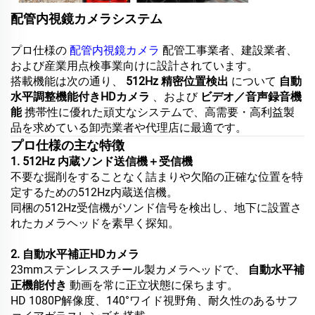
配管内視鏡カメラシステム
プロ仕様の
配管内視鏡カメラ
配管工事業者、建設業者、
および産業用点検事業向けに設計されています。
搭載機能は次の通り、
512Hz 精密位置検出
について
自動
水平調整機能付きHDカメラ
、および
ビデオ／音声録音機
能
携帯性に優れた頑丈なシステムで、高需要・高利益製
品を求めている卸売業者や代理店に最適です。
プロ仕様の主な特徴
1. 512Hz 内蔵ソンド送信機＋受信機
不要な掘削をすることなく詰まりや欠陥の正確な位置を特
定するための512Hz内蔵送信機。
同梱の512Hz受信機がソンド信号を検出し、地下に設置さ
れたカメラヘッドを素早く探知。
2. 自動水平補正HDカメラ
23mmステンレススチール製カメラヘッドで、
自動水平補
正機能付き
動画を常に正立状態に保ちます。
HD 1080P解像度、140°ワイド視野角、耐久性のあるサフ