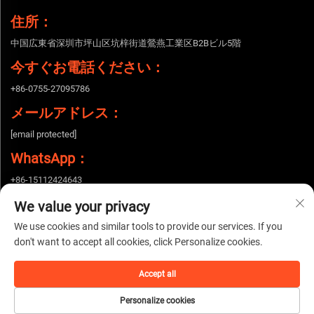
住所：
中国広東省深圳市坪山区坑梓街道鶯燕工業区B2Bビル5階
今すぐお電話ください：
+86-0755-27095786
メールアドレス：
[email protected]
WhatsApp：
+86-15112424643
We value your privacy
We use cookies and similar tools to provide our services. If you
Copyright © 2026 中国深セン市世界電子科技有限公司。全著作権所有。 |
プラ
don't want to accept all cookies, click Personalize cookies.
イバシーポリシー
Accept all
Personalize cookies