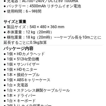
● 充電器：AC100–240V／DC12.6V 1000mA
● バッテリー：4500mAh リチウムイオン電池
● 使用時間：6～9時間
サイズと重量
● 製品サイズ：540 × 480 × 360 mm
● 本体重量：12 kg（20m時）
● 梱包重量：18 kg（20m時）——ケーブル長を10mごとに
延長するごとに0.5kg加算
パッケージ内容
● 1個 × HDカメラヘッド
● 1個 × 512Hz受信機
● 1個 × サンバイザー
● 1個 × HDモニター
● 1本 × 接続ケーブル
● 1個 × ABSキャリーケース
● 1台 × 充電器
● 1台 × ステンレス鋼製ケーブルリール
● 1本 × ドライバー
● 1台 × キーボード
● 2個入り カメラ保護カバー