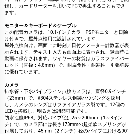
録し、カードリーダーを用いてPCで再生することもでき
ます。
モニター＆キーボード＆ケーブル
この配管カメラは、10.1インチカラーPSPモニターと日除
け付きで、屋外点検用に設計されています。
屋外点検向け。画面上に時刻／日付／メーター計数器が表
示されます。テキスト入力も画面上に表示され、録画時に
動画に保存されます。ワイヤーの材質はガラスファイバー
ロッド（直径：4.8mm）で、耐腐食性・耐寒性・引張強度
に優れています。
カメラ
排水管・下水パイプライン点検カメラは、直径0.9インチ
（23mm）で、#304ステンレス鋼製ハウジングを採用
し、カメラのレンズはサファイアガラス製です。12個の
LEDを搭載し、明るさは調節可能です。
防水性能IP68。対応パイプ径は25～200mm（1～8イン
チ）で、カメラ部には長さ173mmの超柔軟スプリングが
付属しており、45mm（2インチ）径のパイプにおける90°