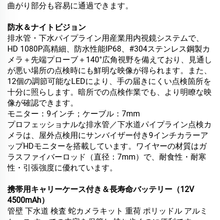
曲がり部分も容易に通過できます。
防水＆ナイトビジョン
排水管・下水パイプライン用産業用内視鏡システムで、
HD 1080P高精細、防水性能IP68、#304ステンレス鋼製カ
メラ＋先端プローブ＋140°広角視野を備えており、見通し
が悪い場所の点検時にも鮮明な映像が得られます。また、
12個の調節可能なLEDにより、手の届きにくい点検箇所を
十分に照らします。暗所での点検作業でも、より明瞭な映
像が確認できます。
モニター：9インチ；ケーブル：7mm
プロフェッショナルな排水管／下水道パイプライン点検カ
メラは、屋外点検用にサンバイザー付き9インチカラーア
ップHDモニターを搭載しています。ワイヤーの材質はガ
ラスファイバーロッド（直径：7mm）で、耐食性・耐寒
性・引張強度に優れています。
携帯用キャリーケース付き＆長寿命バッテリー（12V
4500mAh）
管壁 下水道 検査 蛇カメラキット 重荷 ポリッドル アルミ