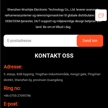
Shenzhen Woshijie Electronic Technology Co., Ltd. leverer avanserte
rørkamerasystemer og rørensingsmaskiner til globale distributører. Våre
OEM/ODM-tjenester, 24/7-support og miljøvennlige design betjener 89+
land. Be om et tilbud i dag.
KONTAKT OSS
Adresse:
5. etasje, B2B-bygning, Yingzhan industriområde, Kengzi gate, Pingshan
distrikt, Shenzhen by, provinsen Guangdong
Ring no:
+86-0755-27095786
E-post: