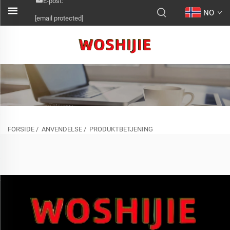
E-post:
NO
[email protected]
FORSIDE
/
ANVENDELSE
/
PRODUKTBETJENING