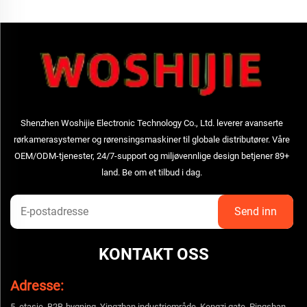
Shenzhen Woshijie Electronic Technology Co., Ltd. leverer avanserte
rørkamerasystemer og rørensingsmaskiner til globale distributører. Våre
OEM/ODM-tjenester, 24/7-support og miljøvennlige design betjener 89+
land. Be om et tilbud i dag.
KONTAKT OSS
Adresse:
5. etasje, B2B-bygning, Yingzhan industriområde, Kengzi gate, Pingshan