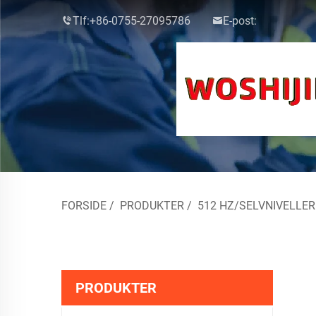
Tlf:
+86-0755-27095786
E-post:
FORSIDE
/
PRODUKTER
/
512 HZ/SELVNIVELLE
PRODUKTER