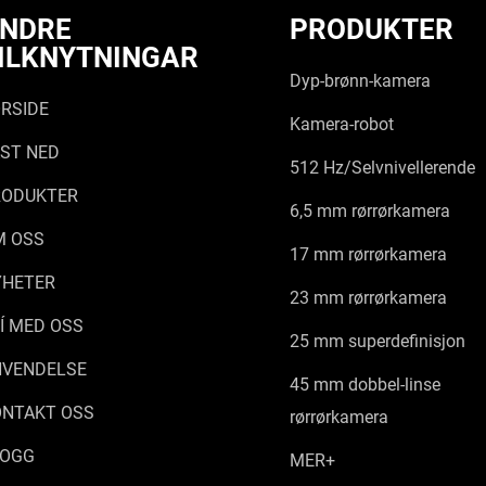
NDRE
PRODUKTER
ILKNYTNINGAR
Dyp-brønn-kamera
RSIDE
Kamera-robot
ST NED
512 Hz/Selvnivellerende
RODUKTER
6,5 mm rørrørkamera
M OSS
17 mm rørrørkamera
YHETER
23 mm rørrørkamera
Í MED OSS
25 mm superdefinisjon
NVENDELSE
45 mm dobbel-linse
ONTAKT OSS
rørrørkamera
LOGG
MER+