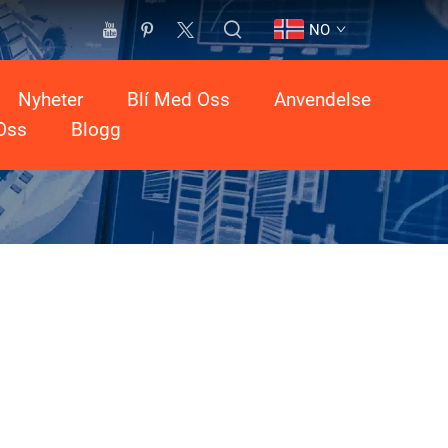
NO
Nyheter
Blí Med Oss
Anvendelse
Oss
Blogg