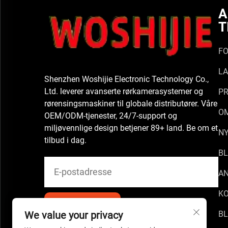
A
T
FO
LA
Shenzhen Woshijie Electronic Technology Co.,
Ltd. leverer avanserte rørkamerasystemer og
P
rørensingsmaskiner til globale distributører. Våre
O
OEM/ODM-tjenester, 24/7-support og
miljøvennlige design betjener 89+ land. Be om et
N
tilbud i dag.
BL
A
K
B
We value your privacy