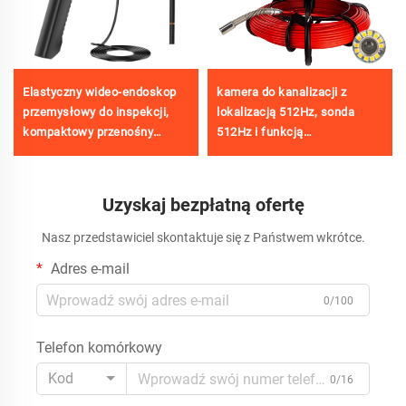
Elastyczny wideo-endoskop
kamera do kanalizacji z
przemysłowy do inspekcji,
lokalizacją 512Hz, sonda
kompaktowy przenośny
512Hz i funkcją
moduł medyczny z podwójną
samopoziomującą, kamera
kamerą endoskopową z
inspekcyjna z ekranem HD
monitorem
1080P o przekątnej 9 cali
Uzyskaj bezpłatną ofertę
Nasz przedstawiciel skontaktuje się z Państwem wkrótce.
Adres e-mail
0/100
Telefon komórkowy
Kod
0/16