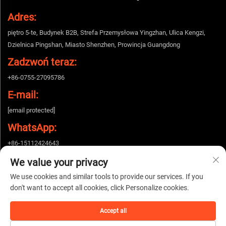
Adres:
piętro 5-te, Budynek B2B, Strefa Przemysłowa Yingzhan, Ulica Kengzi,
Dzielnica Pingshan, Miasto Shenzhen, Prowincja Guangdong
Zadzwoń teraz:
+86-0755-27095786
E-mail:
[email protected]
WhatsApp:
+86-15112424643
We value your privacy
We use cookies and similar tools to provide our services. If you
Copyright © 2026 China Shenzhen Woshijie Electronic Technology Co., Ltd.
don't want to accept all cookies, click Personalize cookies.
Wszelkie prawa zastrzeżone. |
Polityka prywatności
Accept all