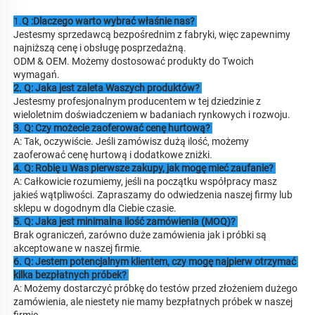
1.
Q :Dlaczego warto wybrać właśnie nas? 
Jestesmy sprzedawcą bezpośrednim z fabryki, więc zapewnimy 
najniższą cenę i obsługę posprzedażną. 
ODM & OEM. Możemy dostosować produkty do Twoich 
wymagań. 
2. Q: Jaka jest zaleta Waszych produktów? 
Jestesmy profesjonalnym producentem w tej dziedzinie z 
wieloletnim doświadczeniem w badaniach rynkowych i rozwoju. 
3. Q: Czy możecie zaoferować cenę hurtową? 
A: Tak, oczywiście. Jeśli zamówisz dużą ilość, możemy 
zaoferować cenę hurtową i dodatkowe zniżki. 
4. Q: Robię u Was pierwsze zakupy, jak mogę mieć zaufanie? 
A: Całkowicie rozumiemy, jeśli na początku współpracy masz 
jakieś wątpliwości. Zapraszamy do odwiedzenia naszej firmy lub 
sklepu w dogodnym dla Ciebie czasie. 
5. Q: Jaka jest minimalna ilość zamówienia (MOQ)? 
Brak ograniczeń, zarówno duże zamówienia jak i próbki są 
akceptowane w naszej firmie. 
6. Q: Jestem potencjalnym klientem, czy mogę najpierw otrzymać 
kilka bezpłatnych próbek? 
A: Możemy dostarczyć próbkę do testów przed złożeniem dużego 
zamówienia, ale niestety nie mamy bezpłatnych próbek w naszej 