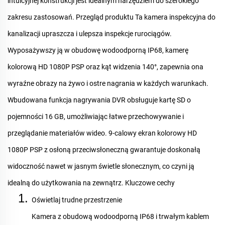
intuicyjnej konstrukcji jest idealnym narzędziem do szerokiego
zakresu zastosowań.
Przegląd produktu
Ta kamera inspekcyjna do
kanalizacji upraszcza i ulepsza inspekcje rurociągów.
Wyposażywszy ją w obudowę wodoodporną IP68, kamerę
kolorową HD 1080P PSP oraz kąt widzenia 140°, zapewnia ona
wyraźne obrazy na żywo i ostre nagrania w każdych warunkach.
Wbudowana funkcja nagrywania DVR obsługuje kartę SD o
pojemności 16 GB, umożliwiając łatwe przechowywanie i
przeglądanie materiałów wideo. 9-calowy ekran kolorowy HD
1080P PSP z osłoną przeciwsłoneczną gwarantuje doskonałą
widoczność nawet w jasnym świetle słonecznym, co czyni ją
idealną do użytkowania na zewnątrz.
Kluczowe cechy
Oświetlaj trudne przestrzenie
Kamera z obudową wodoodporną IP68 i trwałym kablem