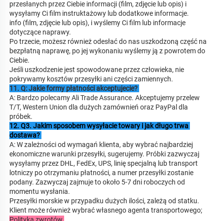
przesłanych przez Ciebie informacji (film, zdjęcie lub opis) i 
wysyłamy Ci film instruktażowy lub dodatkowe informacje. 
info (film, zdjęcie lub opis), i wyślemy Ci film lub informacje 
dotyczące naprawy. 
Po trzecie, możesz również odesłać do nas uszkodzoną część na 
bezpłatną naprawę, po jej wykonaniu wyślemy ją z powrotem do 
Ciebie. 
Jeśli uszkodzenie jest spowodowane przez człowieka, nie 
pokrywamy kosztów przesyłki ani części zamiennych. 
11. Q: Jakie formy płatności akceptujecie? 
A: Bardzo polecamy Ali Trade Assurance. Akceptujemy przelew 
T/T, Western Union dla dużych zamównień oraz PayPal dla 
próbek. 
12. Q3. Jakim sposobem wysyłacie towary i jak długo trwa 
dostawa? 
A: W zależności od wymagań klienta, aby wybrać najbardziej 
ekonomiczne warunki przesyłki, sugerujemy. Próbki zazwyczaj 
wysyłamy przez DHL, FedEx, UPS, linię specjalną lub transport 
lotniczy po otrzymaniu płatności, a numer przesyłki zostanie 
podany. Zazwyczaj zajmuje to około 5-7 dni roboczych od 
momentu wysłania. 
Przesyłki morskie w przypadku dużych ilości, zależą od statku. 
Klient może również wybrać własnego agenta transportowego; 
Polityka zwrotów 