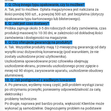
firmie. 
7. Q: Chcę innego typu opakowanie, czy to możliwe? 
A: Tak, jest to możliwe. Opłata magazynowa jest naliczana za 
ilości poniżej 500 szt., a powyżej 500 szt. jest bezpłatna (dotyczy 
opakowania typu kartonowego lub blisterowego). 
8. Q: Jaki jest czas dostawy? 
Próbka zajmuje około 3-5 dni roboczych od daty zamówienia, czas 
produkcji masowej to 10-30 dni, w zależności od dokładnej ilości 
zamówienia i dostępności na magazynie. 
9. Q: Czy oferujecie gwarancję na produkty? 
A: Tak. Wszystkie produkty mają 12-miesięczną gwarancję od daty 
wysyłki oraz dożywotnią konserwację (pod warunkiem, że nie 
zostały uszkodzone przez użytkownika). 
Uszkodzenia spowodowane przez człowieka obejmują: 
uszkodzenie ekranu, przewodu uszkodzonego przez zgięcie o 
mniej niż 90 stopni, zarysowanie aparatu, uszkodzenie obudowy 
aluminiowej. 
10. Q: Jak postępować z wadliwym towarem? 
A: Po pierwsze, wyślemy nową część, jeśli problem wystąpi zaraz 
po otrzymaniu przesyłki, poniesiemy odpowiedzialność za całą 
elektronikę i 
problemy techniczne. 
Po drugie, naprawa jest bardzo prosta, większość Klientów może 
wykonać ją samodzielnie. Diagnozujemy problem na podstawie 