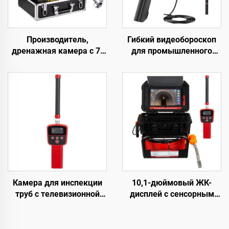
Производитель,
Гибкий видеобороскоп
дренажная камера с 7-
для промышленного
дюймовым HD1080P
контроля, портативный
экраном, DVR,
модуль медицинского
видеозапись 16 ГБ,
назначения с двойной
водонепроницаемая
камерой эндоскопа и
камера для труб, IP68,
экраном монитора
инспекция
канализационных линий
Камера для инспекции
10,1-дюймовый ЖК-
труб с телевизионной
дисплей с сенсорным
системой CCTV, эндоскоп
экраном, зонд/
с приемником 512 Гц,
передатчик 512 Гц,
камера для канализации
дренажный эндоскоп,