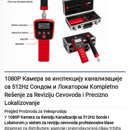
1080P Камера за инспекцију канализације
са 512Hz Сондом и Локатором
Kompletno
Rešenje za Reviziju Cevovoda i Precizno
Lokalizovanje
Pregled Proizvoda za Velesprodaju
У
1080P Kamera za Reviziju Kanalizacije sa 512Hz Sonde i
Lokatorom
je
sistem za reviziju cevovoda profesionalne klase
dizajniran za distributere, agencije i preprodavce koji ciljaju tržišta