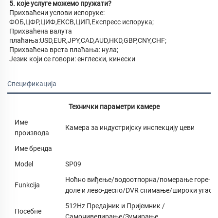
5. које услуге можемо пружати? 
Прихваћени услови испоруке: 
ФОБ,ЦФР,ЦИФ,ЕКСВ,ЦИП,Експресс испорука; 
Прихваћена валута 
плаћања:USD,EUR,JPY,CAD,AUD,HKD,GBP,CNY,CHF; 
Прихваћена врста плаћања: нула; 
Језик који се говори: енглески, кинески 
Спецификација
Технички параметри камере
Име
Камера за индустријску инспекцију цеви
производа
Име бренда
Model
SP09
Ноћно виђење/водоотпорна/померање горе-
Funkcija
доле и лево-десно/DVR снимање/широки угао
512Hz Предајник и Пријемник /
Посебне
Самонивелирање/Зумирање