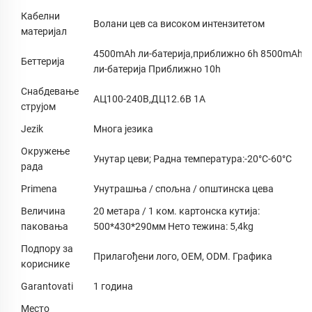
Кабелни
Волани цев са високом интензитетом
материјал
4500mAh ли-батерија,приближно 6h 8500mAh
Беттерија
ли-батерија Приближно 10h
Снабдевање
АЦ100-240В,ДЦ12.6В 1А
струјом
Jezik
Многа језика
Окружење
Унутар цеви; Радна температура:-20°C-60°C
рада
Primena
Унутрашња / спољна / општинска цева
Величина
20 метара / 1 ком. картонска кутија:
паковања
500*430*290мм Нето тежина: 5,4kg
Подпору за
Прилагођени лого, OEM, ODM. Графика
кориснике
Garantovati
1 година
Место