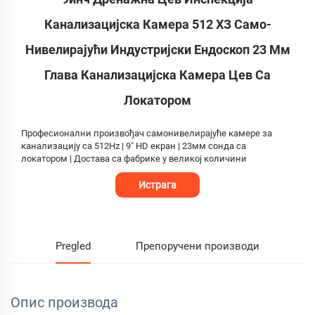
Канализацијска Камера 512 ХЗ Само-
Нивелирајући Индустријски Ендоскоп 23 Мм
Глава Канализацијска Камера Цев Са
Локатором
Професионални произвођач самонивелирајуће камере за
канализацију са 512Hz | 9" HD екран | 23мм сонда са
локатором | Достава са фабрике у великој количини
Истрага
Pregled
Препоручени производи
Опис производа