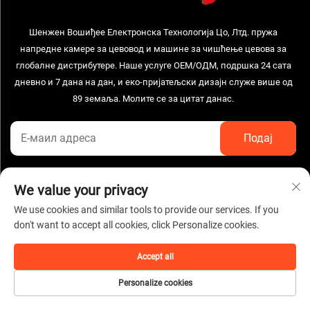
Шенжен Вошиђее Електронска Технологија Цо, Лтд. пружа
напредне камере за цевовод и машине за чишћење цевова за
глобалне дистрибутере. Наше услуге ОЕМ/ОДМ, подршка 24 сата
дневно и 7 дана на дан, и еко-пријатељски дизајн служе више од
89 земаља. Молите се за цитат данас.
STUPITE U VEZU S NAMA
We value your privacy
We use cookies and similar tools to provide our services. If you
Adresa:
don't want to accept all cookies, click Personalize cookies.
пето спрато, зграда Б2Б, Индустријска зона Ингцхан, улица Кенгзи,
округ Пингшан, град Шенжен, провинција Гуангдун
Accept all
Pozovite sada:
Personalize cookies
+86-0755-27095786