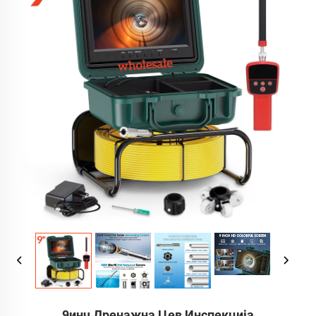
9инч Дренажна Цев Инспекција