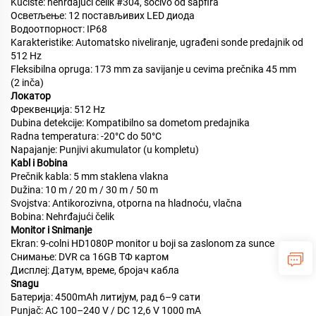
Kućište: nehrđajući čelik #304, sočivo od sapfira
Осветљење: 12 постављивих LED диода
Водоотпорност: IP68
Karakteristike: Automatsko niveliranje, ugrađeni sonde predajnik od
512 Hz
Fleksibilna opruga: 173 mm za savijanje u cevima prečnika 45 mm
(2 inča)
Локатор
Фреквенција: 512 Hz
Dubina detekcije: Kompatibilno sa dometom predajnika
Radna temperatura: -20°C do 50°C
Napajanje: Punjivi akumulator (u kompletu)
Kabl i Bobina
Prečnik kabla: 5 mm staklena vlakna
Dužina: 10 m / 20 m / 30 m / 50 m
Svojstva: Antikorozivna, otporna na hladnoću, vlačna
Bobina: Nehrđajući čelik
Monitor i Snimanje
Ekran: 9-colni HD1080P monitor u boji sa zaslonom za sunce
Снимање: DVR са 16GB ТФ картом
Дисплеј: Датум, време, бројач кабла
Snagu
Батерија: 4500mAh литијум, рад 6–9 сати
Punjač: AC 100–240 V / DC 12,6 V 1000 mA