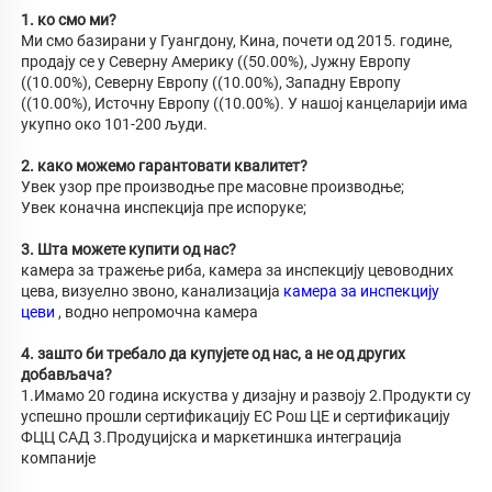
1. ко смо ми? 
Ми смо базирани у Гуангдону, Кина, почети од 2015. године, 
продају се у Северну Америку ((50.00%), Јужну Европу 
((10.00%), Северну Европу ((10.00%), Западну Европу 
((10.00%), Источну Европу ((10.00%). У нашој канцеларији има 
укупно око 101-200 људи. 
2. како можемо гарантовати квалитет? 
Увек узор пре производње пре масовне производње; 
Увек коначна инспекција пре испоруке; 
3. Шта можете купити од нас? 
камера за тражење риба, камера за инспекцију цевоводних 
цева, визуелно звоно, канализација 
камера за инспекцију 
цеви 
, водно непромочна камера 
4. зашто би требало да купујете од нас, а не од других 
добављача? 
1.Имамо 20 година искуства у дизајну и развоју 2.Продукти су 
успешно прошли сертификацију ЕС Рош ЦЕ и сертификацију 
ФЦЦ САД 3.Продуцијска и маркетиншка интеграција 
компаније 