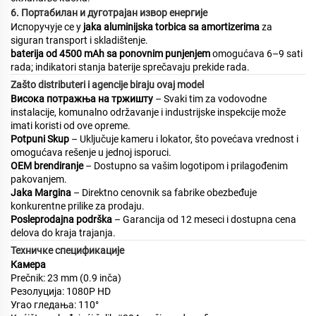
6. Портабилан и дуготрајан извор енергије
Испоручује се у
jaka aluminijska torbica sa amortizerima
za
siguran transport i skladištenje.
baterija od 4500 mAh sa ponovnim punjenjem
omogućava 6–9 sati
rada; indikatori stanja baterije sprečavaju prekide rada.
Zašto distributeri i agencije biraju ovaj model
Висока потражња на тржишту
– Svaki tim za vodovodne
instalacije, komunalno održavanje i industrijske inspekcije može
imati koristi od ove opreme.
Potpuni Skup
– Uključuje kameru i lokator, što povećava vrednost i
omogućava rešenje u jednoj isporuci.
OEM brendiranje
– Dostupno sa vašim logotipom i prilagođenim
pakovanjem.
Jaka Margina
– Direktno cenovnik sa fabrike obezbeđuje
konkurentne prilike za prodaju.
Posleprodajna podrška
– Garancija od 12 meseci i dostupna cena
delova do kraja trajanja.
Техничке спецификације
Камера
Prečnik: 23 mm (0.9 inča)
Резолуција: 1080P HD
Угао гледања: 110°