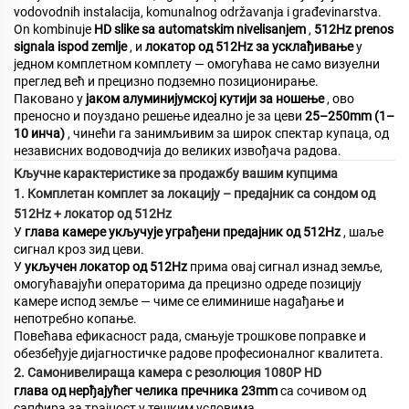
vodovodnih instalacija, komunalnog održavanja i građevinarstva.
On kombinuje
HD slike sa automatskim nivelisanjem
,
512Hz prenos
signala ispod zemlje
, и
локатор од 512Hz за усклађивање
у
једном комплетном комплету — омогућава не само визуелни
преглед већ и прецизно подземно позиционирање.
Паковано у
јаком алуминијумској кутији за ношење
, ово
преносно и поуздано решење идеално је за цеви
25–250mm (1–
10 инча)
, чинећи га занимљивим за широк спектар купаца, од
независних водоводчија до великих извођача радова.
Кључне карактеристике за продажбу вашим купцима
1. Комплетан комплет за локацију – предајник са сондом од
512Hz + локатор од 512Hz
У
глава камере укључује уграђени предајник од 512Hz
, шаље
сигнал кроз зид цеви.
У
укључен локатор од 512Hz
прима овај сигнал изнад земље,
омогућавајући операторима да прецизно одреде позицију
камере испод земље — чиме се елиминише нagaђање и
непотребно копање.
Повећава ефикасност рада, смањује трошкове поправке и
обезбеђује дијагностичке радове професионалног квалитета.
2. Самонивелираща камера с резолюция 1080P HD
глава од нерђајућег челика пречника 23mm
са сочивом од
сапфира за трајност у тешким условима.