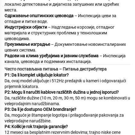
локално детектовање и дијагноза запушених или цурећих
места.
Одржавање општинских цевовода
– Инспекција цеви за
отпадне и питке воде.
Индустријски објекти
– Надгледање корозије, отпадног
материјала и структурних проблема у технолошким
цевоводима.
Преузимање изградње
– Документовање новоинсталираних
цевних система.
Радови на клима уређајима и јавним службама
– Инспекција
канала, цевовода и подземних инсталација.
Често постављана питања – Питања дистрибутера
P1: Da li komplet uključuje lokator?
Da, ovaj model uključuje i 512Hz predajnik u kameri i odgovarajući
prijemnik lokatora.
P2: Mogu li naručiti kablove različitih dužina u jednoj isporuci?
Da, različite dužine (10 m, 20 m, 30 m, 50 m) mogu se kombinovati u
veleprodajnim narudžbinama.
P3: Da li je dostupno OEM brendiranje?
Da, moguće je štampanje logotipa i prilagođavanje pakovanja za
veleprodajne narudžbine.
P4: Koliki je rok trajanja garancije?
12 meseci sa besplatnim rezervnim delovima; trajno niske cene