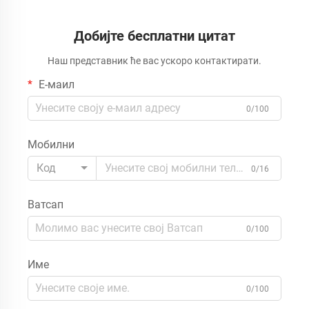
камере
водоотпорна за инспекцију
кућних водоводних уређаја
Добијте бесплатни цитат
Наш представник ће вас ускоро контактирати.
Е-маил
0/100
Мобилни
Код
0/16
Ватсап
0/100
Име
0/100