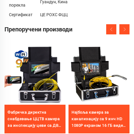
Гуандун, Кина
порекла
Сертификат
ЦЕ РОХС ФЦЦ
Препоручени производи
Фабричка директна
Најбоља камера за
снабдевање ЦЦТВ камера
канализацију са 9 инч HD
за инспекцију цеви са ДВР
1080P екраном 16 ГБ видео
функцијом и 6,5 мм главом
аудио снимање и IP68