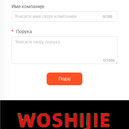
Име компаније
0/200
Порука
0/1000
Подај