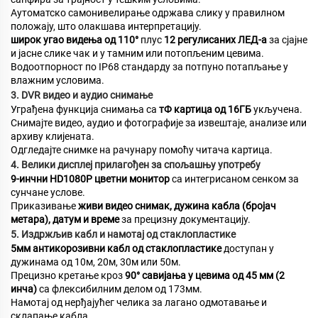
Аутоматско самонивелирање одржава слику у правилном
положају, што олакшава интерпретацију.
широк угао видења од 110°
плус
12 регулисаних ЛЕД-а
за сјајне
и јасне слике чак и у тамним или потопљеним цевима.
Водоотпорност по IP68 стандарду за потпуно потапљање у
влажним условима.
3. DVR видео и аудио снимање
Уграђена функција снимања са
тФ картица од 16ГБ
укључена.
Снимајте видео, аудио и фотографије за извештаје, анализе или
архиву клијената.
Одгледајте снимке на рачунару помоћу читача картица.
4. Велики дисплеј прилагођен за спољашњу употребу
9-инчни HD1080P цветни монитор
са интегрисаном сенком за
сунчане услове.
Приказивање
живи видео снимак, дужина кабла (бројач
метара), датум и време
за прецизну документацију.
5. Издржљив кабл и намотај од стаклопластике
5мм антикорозивни кабл од стаклопластике
доступан у
дужинама од 10м, 20м, 30м или 50м.
Прецизно кретање кроз
90° савијања у цевима од 45 мм (2
инча)
са флексибилним делом од 173мм.
Намотај од нерђајућег челика за лагано одмотавање и
склапање кабла.