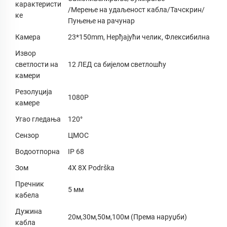
карактеристи
/Мерење на удаљеност кабла/Тачскрин/
ке
Пуњење на рачунар
Камера
23*150mm, Нерђајући челик, Флексибилна
Извор
светлости на
12 ЛЕД са бијелом светлошћу
камери
Резолуција
1080P
камере
Угао гледања
120°
Сензор
ЦМОС
Водоотпорна
IP 68
Зом
4X 8X Podrška
Пречник
5 мм
кабела
Дужина
20м,30м,50м,100м (Према наруџби)
кабла