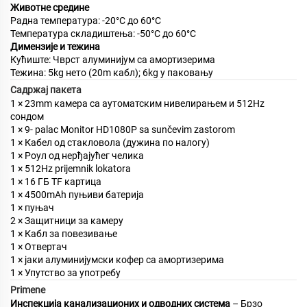
Животне средине
Радна температура: -20°C до 60°C
Температура складиштења: -50°C до 60°C
Димензије и тежина
Кућиште: Чврст алуминијум са амортизерима
Тежина: 5kg нето (20m кабл); 6kg у паковању
Садржај пакета
1 × 23mm камера са аутоматским нивелирањем и 512Hz
сондом
1 × 9- palac Monitor HD1080P sa sunčevim zastorom
1 × Кабел од стакловола (дужина по налогу)
1 × Роул од нерђајућег челика
1 × 512Hz prijemnik lokatora
1 × 16 ГБ TF картица
1 × 4500mAh пуњиви батерија
1 × пуњач
2 × Защитници за камеру
1 × Кабл за повезивање
1 × Отвертач
1 × јаки алуминијумски кофер са амортизерима
1 × Упутство за употребу
Primene
Инспекција канализационих и одводних система
– Брзо