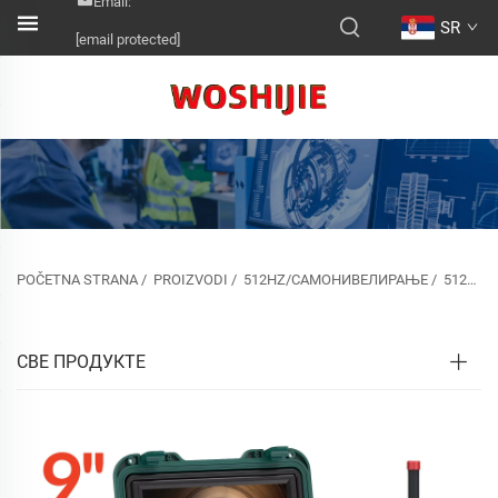
Email:
SR
[email protected]
POČETNA STRANA
/
PROIZVODI
/
512HZ/САМОНИВЕЛИРАЊЕ
/
512HZ СОНДА&ЛОКАТОР&САМОНИВЕЛИРАЊЕ
СВЕ ПРОДУКТЕ