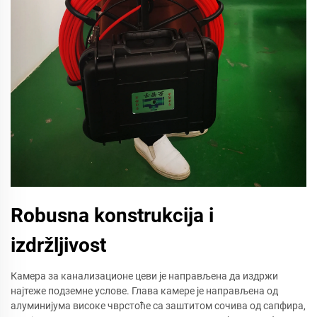
Robusna konstrukcija i
izdržljivost
Камера за канализационе цеви је направљена да издржи
најтеже подземне услове. Глава камере је направљена од
алуминијума високе чврстоће са заштитом сочива од сапфира,