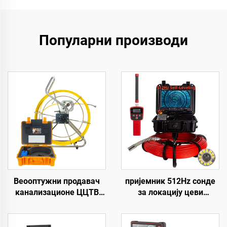
Популарни производи
Веооптужни продавач
пријемник 512Hz сонде
канализационе ЦЦТВ
за локацију цеви
камере 1080п,
Ендоскоп 23mm
водонепропусна ИП68, 9
дренажна
инчни екран,
канализациона цев са SD