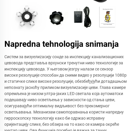
Napredna tehnologija snimanja
Систем за визуелиzacију сонде за инспекцију канализационих
цевовода представља врхунски тренутни ниво технологије за
инспекцију цевовода. У његовом језгру налази се сензор
високе резолуције способан да сними видео у резолуцији 1080p
и статичке слике високе резолуције, обезбеђујући дотадашњом
непознату јасноћу приликом визуелиzacије цеви. Глава камере
опремљена је низом ултра-јаких LED светала која аутоматски
подешавају ниво осветљења у зависности од стања цеви,
осигуравајући оптималну видљивост без прекомерног
осветљавања. Механизам самопоравнања користи напредну
гирроскопску технологију како би одржао исправну
оријентацију слике, без обзира на то како се камера окреће
унутар цеви. Ова функција посебно је важна за тачну