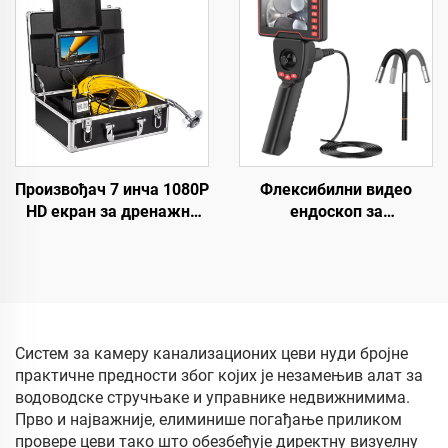
индустријска видео
картицом 16GB & WIFI
инспекциона камера
Произвођач 7 инча 1080P
Флексибилни видео
HD екран за дренажни
ендоскоп за
камер систем, DVR 16 GB
индустријску инспекцију,
за снимање видео
мини мобилна преносна
садржаја, цевни камер
медицинска модулна
систем са IP68
двострука камера
водонепропусном
ендоскопа са монитором
заштитом за испитивање
Систем за камеру канализационих цеви нуди бројне
канализационих линија
практичне предности због којих је незамењив алат за
водоводске стручњаке и управнике недвижнимима.
Прво и најважније, елиминише погађање приликом
провере цеви тако што обезбеђује директну визуелну