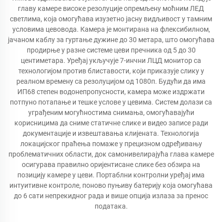
главу камере високе резолуције опремљену моћним ЛЕД
светлима, која омогућава изузетно јасну видљивост у тамним
условима цевовода. Камера је монтирана на флексибилном,
јачаном каблу за гуртање дужине до 30 метара, што омогућава
продирње у разне системе цеви пречника од 5 до 30
центиметара. Уређај укључује 7-инчни ЛЦД монитор са
технологијом против блиставости, који приказује слику у
реалном времену са резолуцијом од 1080п. Будући да има
ИП68 степен водонепропусности, камера може издржати
потпуно потапање и тешке услове у цевима. Систем долази са
уграђеним могућностима снимања, омогућавајући
корисницима да сниме статичне слике и видео записе ради
документације и извештавања клијената. Технологија
локацијског праћења помаже у прецизном одређивању
проблематичних области, док самонивелирајућа глава камере
осигурава правилно оријентисане слике без обзира на
позицију камере у цеви. Портаблни контролни уређај има
интуитивне контроле, поново пуњиву батерију која омогућава
до 6 сати непрекидног рада и више опција излаза за пренос
података.