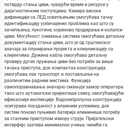
потврду стања цеви, чувајући време и ресурсе у
дијагностичким поступцима. Камера високе
дефиниције са ЛЕД осветљењем омогућава тачну
идентификацију уобичајених проблема као што су
зачепљења, пукотине, кореново продирање и колапси
цеви. Могућност снимања система омогућава детаљну
документацију стања цеви, што је од суштинског
значаја за планирање пројекта и комуникацију са
клијентима. Дужина кабла омогућава детаљну
проверу дугих пружања цеви без потребе за више
тачака приступа, док компактна конструкција
омогућава лак транспорт и постављање на
различитим радним местима. Функција
самопоравнавања значајно смањује замор оператора
тако што аутоматски оријентише слику, омогућавајући
ефикасније инспекције. Водонепропусна конструкција
осигурава поузданост у влажним условима, док
систем поново пуњивих батерија елиминише потребу
за сталним приступом извору струје. Пријатељски
интерфејс захтева минимално учење, чинећи га