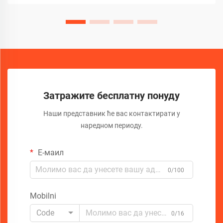
дијагностикујемо ове проблеме...
Затражите бесплатну понуду
Наши представник ће вас контактирати у
наредном периоду.
Е-маил
0/100
Mobilni
Code
0/16