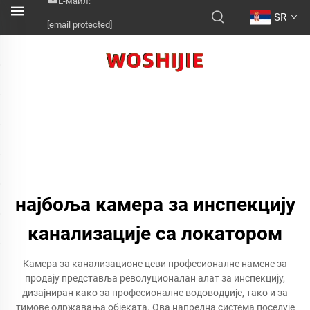
Е-маил:
SR
[email protected]
најбоља камера за инспекцију
канализације са локатором
Камера за канализационе цеви професионалне намене за
продају представља револуционалан алат за инспекцију,
дизајниран како за професионалне водоводџије, тако и за
тимове одржавања објеката. Ова напредна система поседује