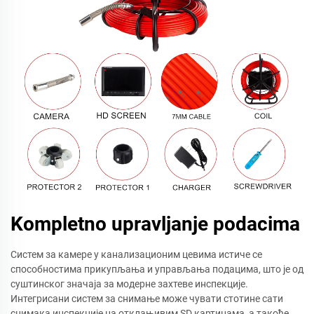
Kompletno upravljanje podacima
Систем за камере у канализационим цевима истиче се
способностима прикупљања и управљања подацима, што је од
суштинског значаја за модерне захтеве инспекције.
Интегрисани систем за снимање може чувати стотине сати
снимака инспекције на отклањивим SD картицама, а такође