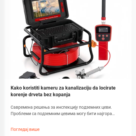
Kako koristiti kameru za kanalizaciju da locirate
korenje drveta bez kopanja
Савремена решења за инспекцију подземних цеви.
Проблеми са подземним цевима могу бити најгора
кошмара власника куће, посебно кад су у питању
инвазивни корени дрвећа. Срећом, напредна технологија
Погледај више
револуционирала је начин на који откривамо и