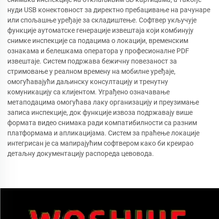
нуди USB конектовност за директно пребацивање на рачунаре
или спољашње уређаје за складиштење. Софтвер укључује
функције аутоматске генерације извештаја који комбинују
снимке инспекције са подацима о локацији, временским
ознакама и белешкама оператора у професионалне PDF
извештаје. Систем подржава бежичну повезаност за
стримовање у реалном времену на мобилне уређаје,
омогућавајући даљинску консултацију и тренутну
комуникацију са клијентом. Уграђено означавање
метаподацима омогућава лаку организацију и преузимање
записа инспекције, док функције извоза подржавају више
формата видео снимака ради компатибилности са разним
платформама и апликацијама. Систем за праћење локације
интегрисан је са мапирајућим софтвером како би креирао
детаљну документацију распореда цевовода.