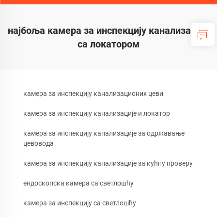
најбоља камера за инспекцију канализације
са локатором
камера за инспекцију канализационих цеви
камера за инспекцију канализације и локатор
камера за инспекцију канализације за одржавање
цевовода
камера за инспекцију канализације за кућну проверу
ендоскопска камера са светлошћу
камера за инспекцију са светлошћу