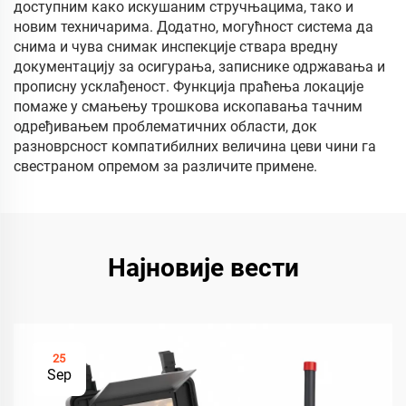
доступним како искушаним стручњацима, тако и
новим техничарима. Додатно, могућност система да
снима и чува снимак инспекције ствара вредну
документацију за осигурања, записнике одржавања и
прописну усклађеност. Функција праћења локације
помаже у смањењу трошкова ископавања тачним
одређивањем проблематичних области, док
разноврсност компатибилних величина цеви чини га
свестраном опремом за различите примене.
Најновије вести
25
Sep