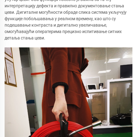
интерпретацију дефекта и правилно документовање стања
цеви. Дигиталне могућности обраде слика система укључују
функције побољшавања у реалном времену, као што су
подешавање контраста и дигитално увеличавање,
омогућавајући оператерима прецизно испитивање ситних
детаља стања цеви.