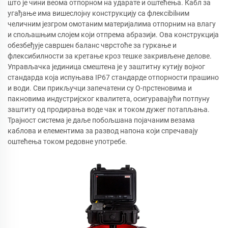
што је чини веома отпорном на ударате и оштећења. Кабл за
угађање има вишеслојну конструкцију са флексibilним
челичним језгром омотаним материјалима отпорним на влагу
и спољашњим слојем који отпрема абразији. Ова конструкција
обезбеђује савршен баланс чврстоће за гуркање и
флексибилности за кретање кроз тешке закривљене делове.
Управљачка јединица смештена је у заштитну кутију војног
стандарда која испуњава IP67 стандарде отпорности прашино
и води. Сви прикључци запечатени су O-прстеновима и
пакновима индустријског квалитета, осигуравајући потпуну
заштиту од продирања воде чак и током дужег потапљања.
Трајност система је даље побољшана појачаним везама
каблова и елементима за развод напона који спречавају
оштећења током редовне употребе.