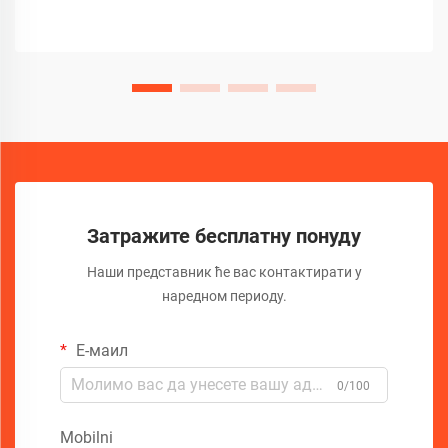
стручњаци дијагностикују...
Затражите бесплатну понуду
Наши представник ће вас контактирати у
наредном периоду.
Е-маил
0/100
Mobilni