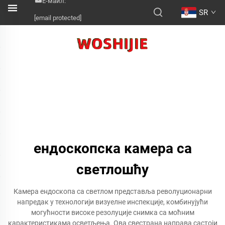
Е-маил:
SR
[email protected]
ендоскопска камера са
светлошћу
Камера ендоскопа са светлом представља револуционарни
напредак у технологији визуелне инспекције, комбинујући
могућности високе резолуције снимка са моћним
карактеристикама осветљења. Ова свестрана направа састоји