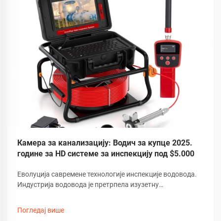
Камера за канализацију: Водич за купце 2025.
године за HD системе за инспекцију под $5.000
Еволуција савремене технологије инспекције водовода.
Индустрија водовода је претрпела изузетну
трансформацију услед развоја напредне технологије
камера за канализацију. Ови софистицирани алати за
Погледај више
инспекцију револуционизовали су начин на који