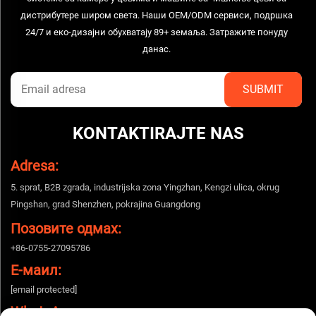
дистрибутере широм света. Наши OEM/ODM сервиси, подршка
24/7 и еко-дизајни обухватају 89+ земаља. Затражите понуду
данас.
KONTAKTIRAJTE NAS
Adresa:
5. sprat, B2B zgrada, industrijska zona Yingzhan, Kengzi ulica, okrug
Pingshan, grad Shenzhen, pokrajina Guangdong
Позовите одмах:
+86-0755-27095786
Е-маил:
[email protected]
WhatsApp: