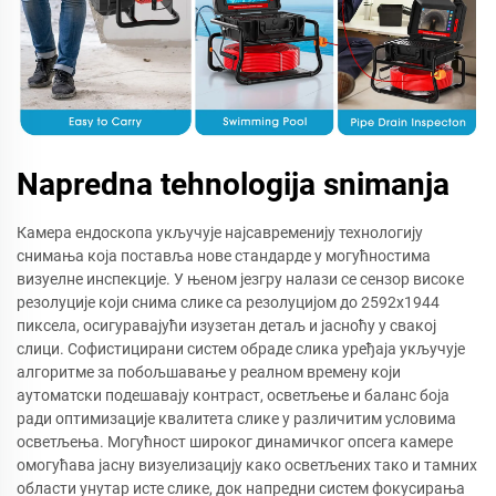
Napredna tehnologija snimanja
Камера ендоскопа укључује најсавременију технологију
снимања која поставља нове стандарде у могућностима
визуелне инспекције. У њеном језгру налази се сензор високе
резолуције који снима слике са резолуцијом до 2592x1944
пиксела, осигуравајући изузетан детаљ и јасноћу у свакој
слици. Софистицирани систем обраде слика уређаја укључује
алгоритме за побољшавање у реалном времену који
аутоматски подешавају контраст, осветљење и баланс боја
ради оптимизације квалитета слике у различитим условима
осветљења. Могућност широког динамичког опсега камере
омогућава јасну визуелизацију како осветљених тако и тамних
области унутар исте слике, док напредни систем фокусирања