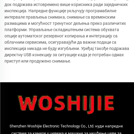
док подржава истовремено више корисника ради заједничких
инспекција. Напредне функције укључују програмабилне
интервале прављења снимака, снимање са временским
размацима и могућност тренутног дељења преко различитих
платформи. Управљање складиштењем система обухвата
опције аутоматског резервног копирања и интеграцију са
облачним сервисима, осигуравајући да важни подаци са
инспекција никада не буду изгубљени. Уређај такође подржава
директну USB конекцију за ситуације када је потребан одмах
приступ или продужено снимање.
Shenzhen Woshijie Electronic Technology Co., Ltd. нуди напредне
системе за камере у цевима и машине за чишћење цеви за