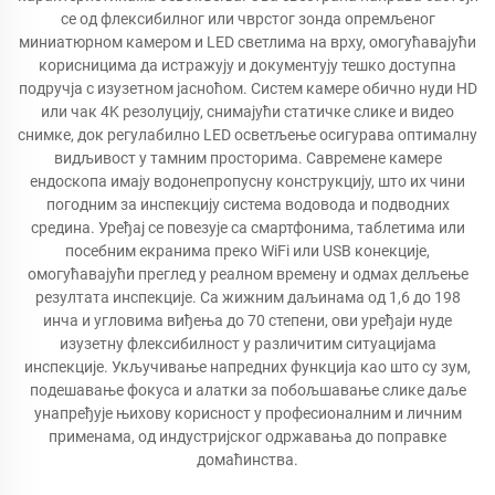
се од флексибилног или чврстог зонда опремљеног
миниатюрном камером и LED светлима на врху, омогућавајући
корисницима да истражују и документују тешко доступна
подручја с изузетном јасноћом. Систем камере обично нуди HD
или чак 4K резолуцију, снимајући статичке слике и видео
снимке, док регулабилно LED осветљење осигурава оптималну
видљивост у тамним просторима. Савремене камере
ендоскопа имају водонепропусну конструкцију, што их чини
погодним за инспекцију система водовода и подводних
средина. Уређај се повезује са смартфонима, таблетима или
посебним екранима преко WiFi или USB конекције,
омогућавајући преглед у реалном времену и одмах делљење
резултата инспекције. Са жижним даљинама од 1,6 до 198
инча и угловима виђења до 70 степени, ови уређаји нуде
изузетну флексибилност у различитим ситуацијама
инспекције. Укључивање напредних функција као што су зум,
подешавање фокуса и алатки за побољшавање слике даље
унапређује њихову корисност у професионалним и личним
применама, од индустријског одржавања до поправке
домаћинства.