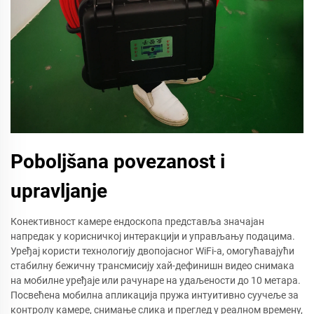
Poboljšana povezanost i
upravljanje
Конективност камере ендоскопа представља значајан
напредак у корисничкој интеракцији и управљању подацима.
Уређај користи технологију двопојасног WiFi-а, омогућавајући
стабилну бежичну трансмисију хай-дефинишн видео снимака
на мобилне уређаје или рачунаре на удаљености до 10 метара.
Посвећена мобилна апликација пружа интуитивно суучеље за
контролу камере, снимање слика и преглед у реалном времену,