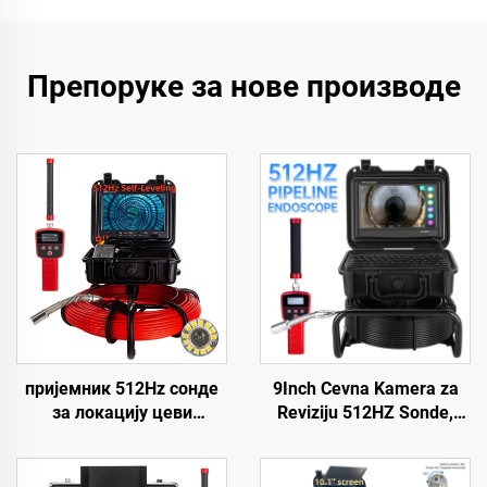
Препоруке за нове производе
пријемник 512Hz сонде
9Inch Cevna Kamera za
за локацију цеви
Reviziju 512HZ Sonde,
Ендоскоп 23mm
Industrijski Endoskop sa
дренажна
Automatskim
канализациона цев са SD
Niveliranjem, 23 mm Glava