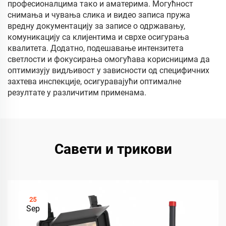
професионалцима тако и аматерима. Могућност
снимања и чувања слика и видео записа пружа
вредну документацију за записе о одржавању,
комуникацију са клијентима и сврхе осигурања
квалитета. Додатно, подешавање интензитета
светлости и фокусирања омогућава корисницима да
оптимизују видљивост у зависности од специфичних
захтева инспекције, осигуравајући оптималне
резултате у различитим применама.
Савети и трикови
25
Sep