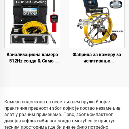
картицом 16GB & WIFI
za Reviziju Cevi sa
Lokatorom
Канализациона камера
Фабрика за камеру за
512Hz сонда & Само-
испитивање
нивелирајућа 7 инча HD
канализације 10,1 инча
екран DVR 16GB
1080P HD екран са 360°
дренажна камера
ротацијским објективом,
Водонепропусна IP68
видео камера за
ендоскоп камера за
инспекцију цеви са
инспекцију цеви
бројачем метара,
Камера ендоскопа са осветљењем пружа бројне
водонепропусна камера
практичне предности због којих је постао незамењив
за цеви 10-200м по
алат у разним применама. Прво, због компактног
избору
дизајна и флексибилног зонда омогућен је приступ
тесним просторима где би иначе било потребно