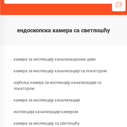
ендоскопска камера са светлошћу
камера за инспекцију канализационих цеви
камера за инспекцију канализације са локатором
најбоља камера за инспекцију канализације са
локатором
камера за инспекцију канализације
инспекција канализације камером
камера за инспекцију са светлошћу