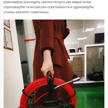
равномерну расподелу светлости кроз цео видни поље,
спречавајући тачке високе осветљености и одржавајући
сталан квалитет осветљења.