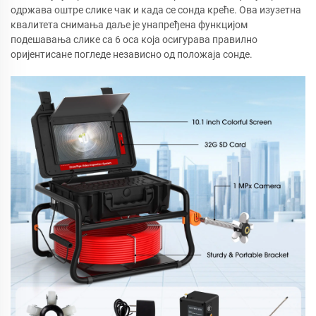
одржава оштре слике чак и када се сонда креће. Ова изузетна
квалитета снимања даље је унапређена функцијом
подешавања слике са 6 оса која осигурава правилно
оријентисане погледе независно од положаја сонде.