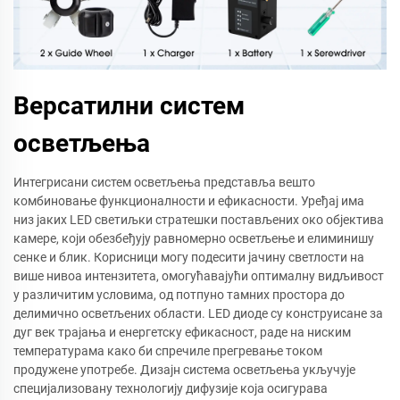
Версатилни систем
осветљења
Интегрисани систем осветљења представља вешто
комбиновање функционалности и ефикасности. Уређај има
низ јаких LED светиљки стратешки постављених око објектива
камере, који обезбеђују равномерно осветљење и елиминишу
сенке и блик. Корисници могу подесити јачину светлости на
више нивоа интензитета, омогућавајући оптималну видљивост
у различитим условима, од потпуно тамних простора до
делимично осветљених области. LED диоде су конструисане за
дуг век трајања и енергетску ефикасност, раде на ниским
температурама како би спречиле прегревање током
продужене употребе. Дизајн система осветљења укључује
специјализовану технологију дифузије која осигурава