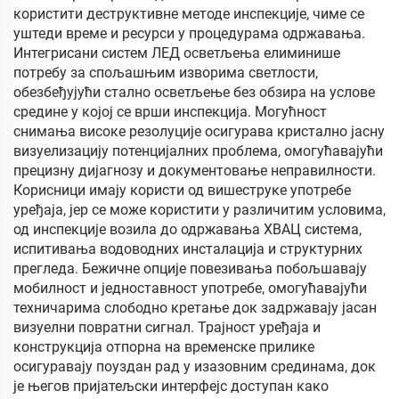
користити деструктивне методе инспекције, чиме се
уштеди време и ресурси у процедурама одржавања.
Интегрисани систем ЛЕД осветљења елиминише
потребу за спољашњим изворима светлости,
обезбеђујући стално осветљење без обзира на услове
средине у којој се врши инспекција. Могућност
снимања високе резолуције осигурава кристално јасну
визуелизацију потенцијалних проблема, омогућавајући
прецизну дијагнозу и документовање неправилности.
Корисници имају користи од вишеструке употребе
уређаја, јер се може користити у различитим условима,
од инспекције возила до одржавања ХВАЦ система,
испитивања водоводних инсталација и структурних
прегледа. Бежичне опције повезивања побољшавају
мобилност и једноставност употребе, омогућавајући
техничарима слободно кретање док задржавају јасан
визуелни повратни сигнал. Трајност уређаја и
конструкција отпорна на временске прилике
осигуравају поуздан рад у изазовним срединама, док
је његов пријатељски интерфејс доступан како