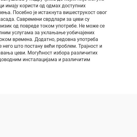
их
ци имају користи од одмах доступних
ења. Посебно је истакнута вишеструкост овог
насада. Савремени сврдлари за цеви су
ризик од повреде током употребе. Не може се
алним услугама за уклањање уобичајених
оком времена. Додатно, редовна употреба
него што постану већи проблем. Трајност и
жавања цеви. Могућност избора различитих
одоводним инсталацијама и различитим