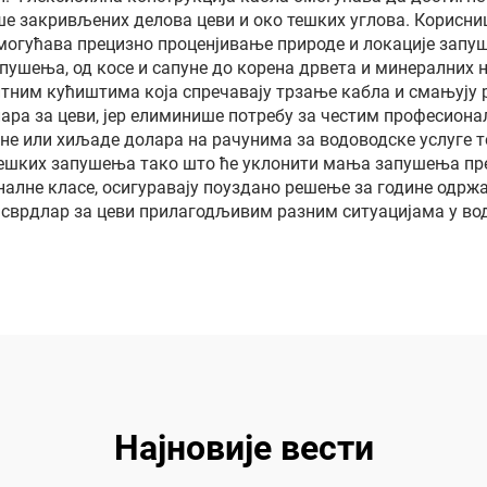
канализацион
е закривљених делова цеви и око тешких углова. Корисни
могућава прецизно проценjивање природе и локације запуш
линија
пушења, од косе и сапуне до корена дрвета и минералних 
итним кућиштима која спречавају трзање кабла и смањују 
ра за цеви, јер елиминише потребу за честим професион
не или хиљаде долара на рачунима за водоводске услуге т
ешких запушења тако што ће уклонити мања запушења пре 
налне класе, осигуравају поуздано решење за године одр
 сврдлар за цеви прилагодљивим разним ситуацијама у в
Најновије вести