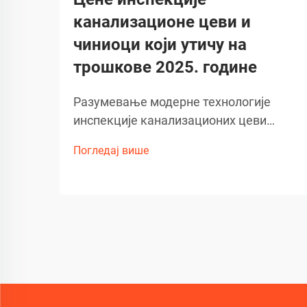
канализационе цеви и
чиниоци који утичу на
трошкове 2025. године
Разумевање модерне технологије
инспекције канализационих цеви
Напредак у дијагностици инсталација
Погледај више
револуционизовао је начин на који
приступамо одржавању и поправци
цевовода. На челу ове
трансформације је технологија
канализационе камере, која је постала
незаобилазна...