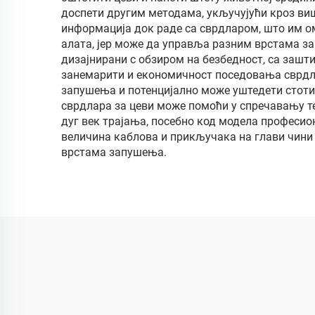
доспети другим методама, укључујући кроз виш
информација док раде са сврдларом, што им о
алатa, јер може да управља разним врстама за
дизајнирани с обзиром на безбедност, са зашт
занемарити и економичност поседовања сврдла
запушења и потенцијално може уштедети стоти
сврдлара за цеви може помоћи у спречавању т
дуг век трајања, посебно код модела професио
величина каблова и прикључака на глави чини
врстама запушења.