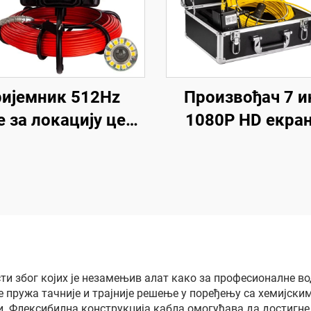
ријемник 512Hz
Произвођач 7 и
е за локацију цеви
1080P HD екран
ндоскоп 23mm
дренажни кам
дренажна
систем, DVR 16 G
лизациона цев са
снимање вид
картицом 16GB &
садржаја, цевни 
WIFI
систем са IP6
водонепропус
заштитом за
и због којих је незамењив алат како за професионалне во
 пружа тачније и трајније решење у поређењу са хемијски
испитивање
и. Флексибилна конструкција кабла омогућава да достигне