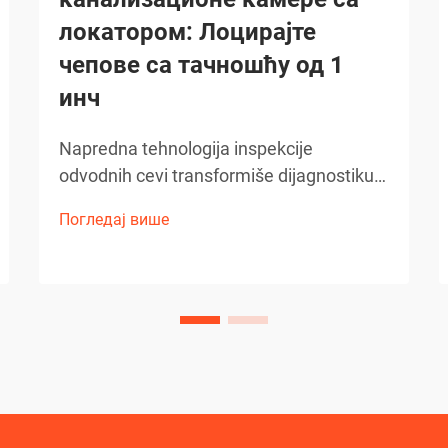
локатором: Лоцирајте
чепове са тачношћу од 1
инч
Napredna tehnologija inspekcije
odvodnih cevi transformiše dijagnostiku
ispod zemlje. Razvoj plinskih
Погледај више
dijagnostičkih metoda napredovao je
ogromnim korakom uz uvođenje
sofisticirane tehnologije kamera za
kanalizaciju. Ovi najsavremeniji uređaji su
transformisali...