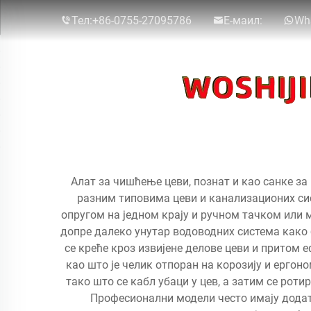
Тел:
+86-0755-27095786
Е-маил:
Wh
Алат за чишћење цеви, познат и као санке за
разним типовима цеви и канализационих сис
опругом на једном крају и ручном тачком или 
допре далеко унутар водоводних система како 
се креће кроз извијене делове цеви и притом
као што је челик отпоран на корозију и ерг
тако што се кабл убаци у цев, а затим се ро
Професионални модели често имају додат