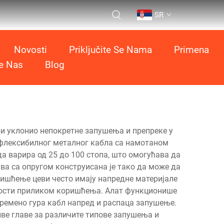
SR
Novosti
Priključite Se Nama
Primena
te Nas
Blog
 би уклонио непокретне запушења и препреке у
, флексибилног металног кабла са намотаном
а варира од 25 до 100 стопа, што омогућава да
ва са опругом конструисана је тако да може да
чишћење цеви често имају напредне материјале
бности приликом коришћења. Алат функционише
времено гура кабл напред и распаца запушење.
ве главе за различите типове запушења и