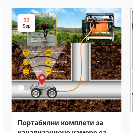
30
Sep
Портабилни комплети за
канализационе камере са