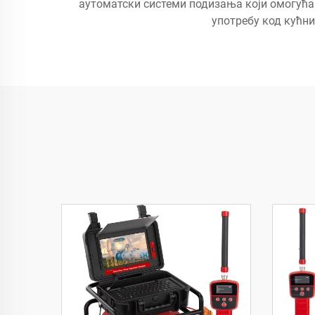
аутоматски системи подизања који омогућа
употребу код кућни