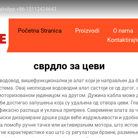
atsApp:
+86-15112424643
Početna Stranica
Proizvodi
O nama
Kontaktiraj
сврдло за цеви
 водовод, вишефункционални је алат који је направљен да
тема. Овај неопходни водоводни алат састоји се од дугог
моторизованом јединицом на другом. Дужина кабла може д
би достигао запушења која су удаљена од отвора цеви. Гла
 ефикасно распаца и уклања препреке. Савремени алата за 
ономски дизајниране дршке ради веће издржљивости и удо
тира помоћу ручне тачке или активирањем мотора, што исто
не карактеристике као што су регулатори брзине, размењи