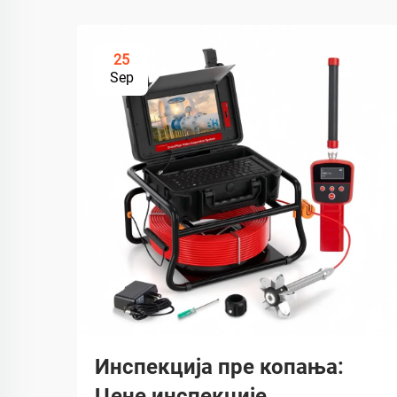
25
Sep
Инспекција пре копања:
Цене инспекције