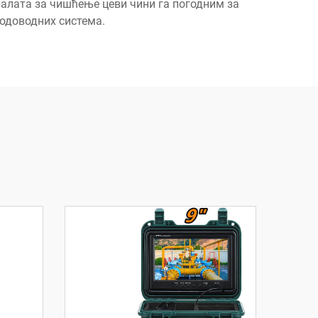
алата за чишћење цеви чини га погодним за
водоводних система.