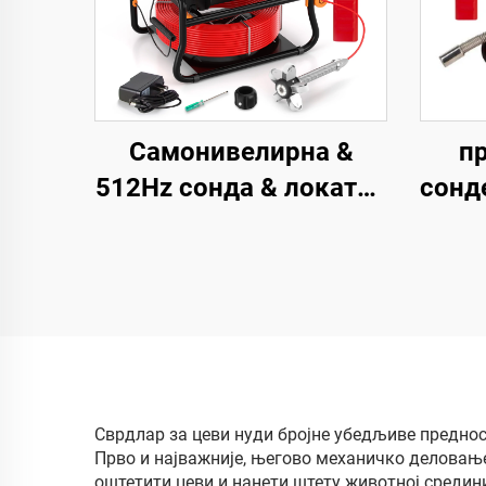
Самонивелирна &
п
512Hz сонда & локатор
сонд
канализационе камере
Е
10,1 инча тачни екран
метар бројача
кана
инспекциона видео
SD 
камера за цеви 16GB
картица дренажна
камера
Сврдлар за цеви нуди бројне убедљиве предност
Прво и најважније, његово механичко деловање
оштетити цеви и нанети штету животној средин