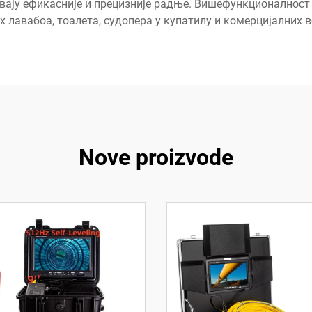
вају ефикасније и прецизније радње. Вишефункционалност 
х лавабоа, тоалета, судопера у купатилу и комерцијалних 
Nove proizvode