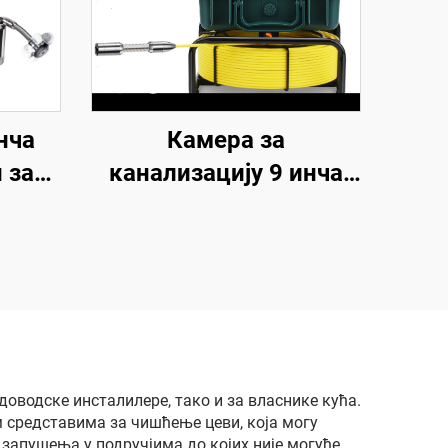
нча
Камера за
 за
канализацију 9 инча
ер
HD 1080P екран 23MM
B за
глава камере
ео
Инспекција цеви
камер
камера 16GB DVR
8
видеоснимак
ном
20M/30M/40M/50M
доводске инсталилере, тако и за власнике кућа.
м средставима за чишћење цеви, која могу
 запушења у подручјима до којих није могуће