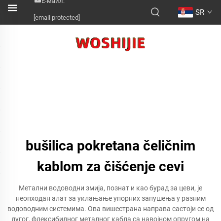
Е-маил:
SR
[email protected]
bušilica pokretana čeličnim
kablom za čišćenje cevi
Метални водоводни змија, познат и као бурад за цеви, је
неопходан алат за уклањање упорних запушења у разним
водоводним системима. Ова вишестрана направа састоји се од
дугог, флексибилног металног кабла са навојном опругом на