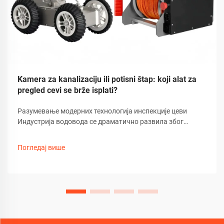
Kamera za kanalizaciju ili potisni štap: koji alat za
pregled cevi se brže isplati?
Разумевање модерних технологија инспекције цеви
Индустрија водовода се драматично развила због
технолошког напретка, посебно у методама инспекције
цеви. Данашњим стручњацима предстоји избор између
Погледај више
традиционалних гурајућих штапова и напреднијих...