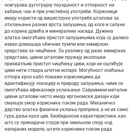
осигурава дуготрајну поузданост и отпорност на
хабање, чак и при учестебној употреби. Корисници
имају користи од вишеструке употребе штапова за
отклањање разних врста запушења, од косе и сапуне
до корена дрвећа и минералних наседа. Дужина
алатка омогућава приступ запушењима која су далеко
изван домашаја обичних пумпи или хемијских
средстава за чишћење. За разлику од јаких хемијских
средстава, цевни штапови пружају еколошки
прихватљив приступ чишћењу цеви, који не оштећује
цеви нити ствара штетне испаре. Могућност осећања
отпора кроз кабл помаже корисницима да
идентификују локацију и природу запушења, чиме се
омогућава ефикасније уклањање. Савремени метални
цевни штапови често имају ергономски дизајн који
смањује умор корисника током рада. Механичко
дејство алатка физички уклања препреке, а не их само
гура даље кроз цев. Безбедносне карактеристике, као
што су прекидачи струје при земљном споју код
напајаних модела, штите кориснике током рада.