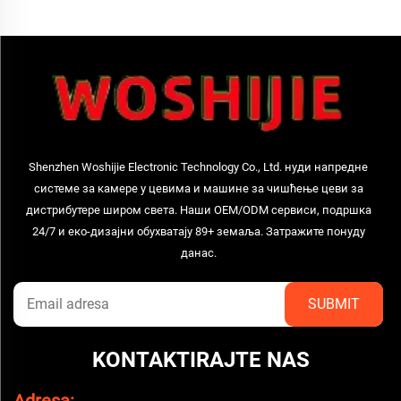
Shenzhen Woshijie Electronic Technology Co., Ltd. нуди напредне
системе за камере у цевима и машине за чишћење цеви за
дистрибутере широм света. Наши OEM/ODM сервиси, подршка
24/7 и еко-дизајни обухватају 89+ земаља. Затражите понуду
данас.
KONTAKTIRAJTE NAS
Adresa: