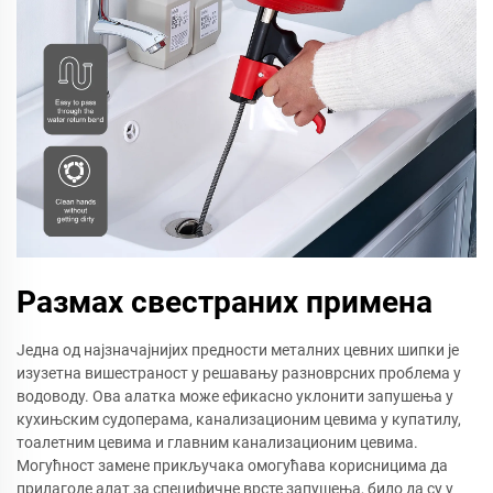
Размах свестраних примена
Једна од најзначајнијих предности металних цевних шипки је
изузетна вишестраност у решавању разноврсних проблема у
водоводу. Ова алатка може ефикасно уклонити запушења у
кухињским судоперама, канализационим цевима у купатилу,
тоалетним цевима и главним канализационим цевима.
Могућност замене прикључака омогућава корисницима да
прилагоде алат за специфичне врсте запушења, било да су у