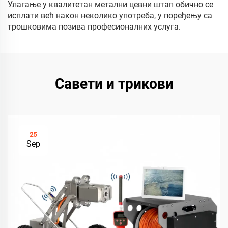
Улагање у квалитетан метални цевни штап обично се
исплати већ након неколико употреба, у поређењу са
трошковима позива професионалних услуга.
Савети и трикови
25
Sep