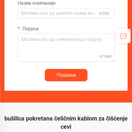
Назив компаније
0/200
Порука
0/1000
Пошаљи
bušilica pokretana čeličnim kablom za čišćenje
cevi