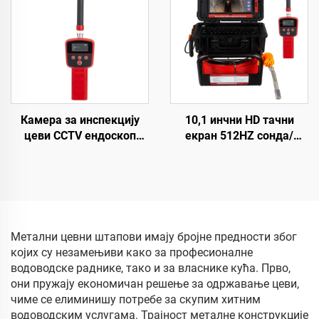
камера за цеви 16GB
Lokatorom
картица дренажна
камера
Камера за инспекцију
10,1 инчни HD тачни
цеви CCTV ендоскоп
екран 512HZ сонда/
512HZ пријемник,
предајник Камера за
канализациона камера
дренажу и канализацију
са локатором
16GB картица видео и
аудио снимање камера
за инспекцију цеви
Метални цевни штапови имају бројне предности због
којих су незамењиви како за професионалне
водоводске раднике, тако и за власнике кућа. Прво,
они пружају економичан решење за одржавање цеви,
чиме се елиминишу потребе за скупим хитним
водоводским услугама. Трајност металне конструкције