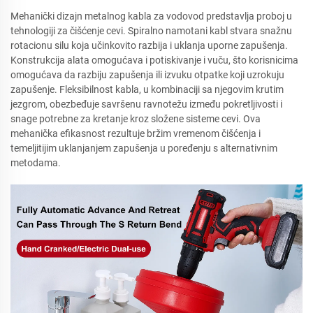
Mehanički dizajn metalnog kabla za vodovod predstavlja proboj u
tehnologiji za čišćenje cevi. Spiralno namotani kabl stvara snažnu
rotacionu silu koja učinkovito razbija i uklanja uporne zapušenja.
Konstrukcija alata omogućava i potiskivanje i vuču, što korisnicima
omogućava da razbiju zapušenja ili izvuku otpatke koji uzrokuju
zapušenje. Fleksibilnost kabla, u kombinaciji sa njegovim krutim
jezgrom, obezbeđuje savršenu ravnotežu između pokretljivosti i
snage potrebne za kretanje kroz složene sisteme cevi. Ova
mehanička efikasnost rezultuje bržim vremenom čišćenja i
temeljitijim uklanjanjem zapušenja u poređenju s alternativnim
metodama.