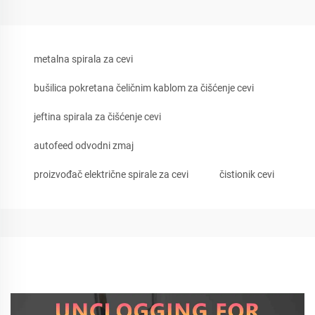
metalna spirala za cevi
bušilica pokretana čeličnim kablom za čišćenje cevi
jeftina spirala za čišćenje cevi
autofeed odvodni zmaj
proizvođač električne spirale za cevi
čistionik cevi