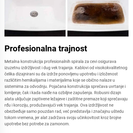
Profesionalna trajnost
Metalna konstrukcija profesionalnih spirala za cevi osigurava
izuzetnu izdržljivost i dug vek trajanja. Kablovi od visokokvalitetnog
čelika dizajnirani su da izdrže ponovljenu upotrebu i izloženost
različitim hemikalijama i materijalima koje se obično nalaze u
sistemima za odvodnju. Pojačana konstrukcija sprečava uvrtanje i
lomljenje, čak i kada naiđe na ozbiljne zapušenja. Robusni dizajn
alata uključuje zaptivene ležajeve i zaštitne premaze koji sprečavaju
rđu i koroziju, produžavajući vek trajanja. Ova izdržljivost ne
obezbeđuje samo pouzdan rad, već predstavlja i značajnu uštedu
tokom vremena, jer alat zadržava svoju učinkovitost kroz brojne
upotrebe bez potrebe za zamonom.