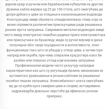
једном крају и ручком или барабанским кућиштем на другом.
Дужина кабла варира од 25 до 100 стопа, што омогућава да
допре дубоко у цеви за отицање и канализационе водоводе.
Конструкција змије обухвата специјализовану главу која се
може опремити различитим прикључцима ради решавања
разних врста запушења. Савремене металне водоводне змије
често имају електрично помоћно радење преко електромотора
или прикључака за бушалицу, мада су ручне верзије и даље
популарне због своје поузданости и исплативости. Алат
функционише тако што се убацује у отвор цеви, а затим гуре
напред или окреће, при чему спирални крај ротира како би
разбио или повукао отпад који изазива запушење.
Професионални модели често укључују напредне
карактеристике као што су регулација брзине, механизам за
аутоматско уравњавање и јачани каблови за решавање
посебно тешких запушења. Флексибилност алата омогућава
му да се креће кроз савијене цеви и спојеве, истовремено
задржавајући довољно чврстоће да ефикасно уклони
препреке.