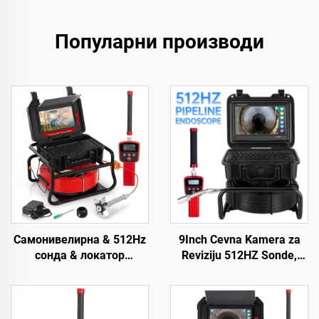
Популарни производи
Самонивелирна & 512Hz
9Inch Cevna Kamera za
сонда & локатор
Reviziju 512HZ Sonde,
канализационе камере
Industrijski Endoskop sa
10,1 инча тачни екран
Automatskim
метар бројача
Niveliranjem, 23 mm Glava
инспекциона видео
za Reviziju Cevi sa