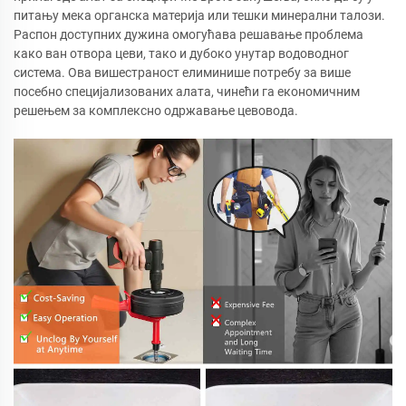
питању мека органска материја или тешки минерални талози.
Распон доступних дужина омогућава решавање проблема
како ван отвора цеви, тако и дубоко унутар водоводног
система. Ова вишестраност елиминише потребу за више
посебно специјализованих алата, чинећи га економичним
решењем за комплексно одржавање цевовода.